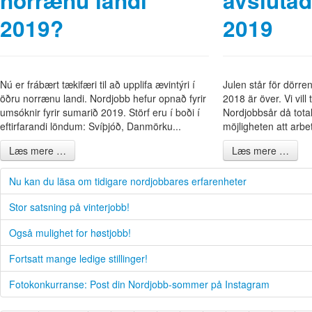
norrænu landi
avslutad
2019?
2019
Nú er frábært tækifæri til að upplifa ævintýri í
Julen står för dörr
öðru norrænu landi. Nordjobb hefur opnað fyrir
2018 är över. Vi vill 
umsóknir fyrir sumarið 2019. Störf eru í boði í
Nordjobbsår då tota
eftirfarandi löndum: Svíþjóð, Danmörku...
möjligheten att arbet
Læs mere …
Læs mere …
Nu kan du läsa om tidigare nordjobbares erfarenheter
Stor satsning på vinterjobb!
Også mulighet for høstjobb!
Fortsatt mange ledige stillinger!
Fotokonkurranse: Post din Nordjobb-sommer på Instagram