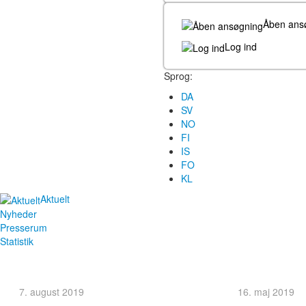
Åben ans
Log ind
Sprog:
DA
SV
NO
FI
IS
FO
KL
Aktuelt
Nyheder
Presserum
Statistik
7. august 2019
16. maj 2019