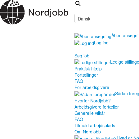
Åben ansøgni
Log ind
Søg job
Ledige stilling
Praktisk hjælp
Fortællinger
FAQ
For arbejdsgivere
Sådan foreg
Hvorfor Nordjobb?
Arbejdsgivere fortæller
Generelle vilkår
FAQ
Tilmeld arbejdsplads
Om Nordjobb
Hvad er No