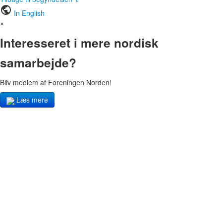
public
In English
×
Interesseret i mere nordisk
samarbejde?
Bliv medlem af Foreningen Norden!
Læs mere