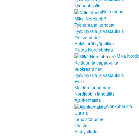
Työnantajalle
Näin etenet
Miksi Nordjobb?
Työnantajat kertovat
Kysymyksiä ja vastauksia
Yleiset ehdot
Rekisteröi työpaikka
Tietoa Nordjobbista
Mikä Nordj
Kulttuuri ja vapaa-aika
Vuokraaminen
Kysymyksiä ja vastauksia
Visio
Meidän tarinamme
Nordjobbin lähettiläs
Ajankohtaista
Ajankohtaista
Uutisia
Lehdistöhuone
Tilastot
Yhteystiedot