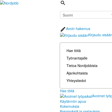
Avoin hakemus
Kirjaudu sisää
Hae töitä
Työnantajalle
Tietoa Nordjobbista
Ajankohtaista
Yhteystiedot
Hae töitä
Avoimet työp
Käytännön apua
Kokemuksia
Kysymyksiä ja vastauksia