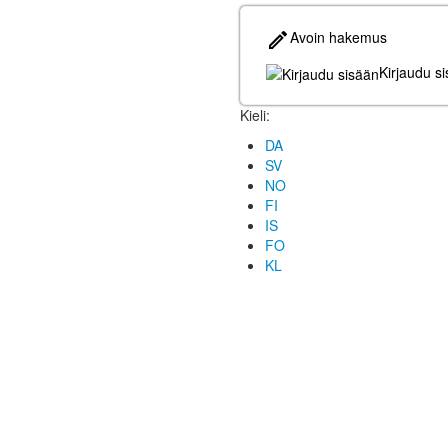
Avoin hakemus
Kirjaudu s
Kieli:
DA
SV
NO
FI
IS
FO
KL