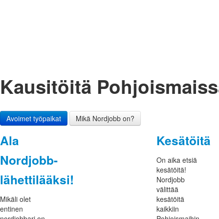
Kausitöitä Pohjois­mais
Avoimet työpaikat
Mikä Nordjobb on?
Ala
Kesätöitä
Nordjobb-
On aika etsiä
kesätöitä!
lähettilääksi!
Nordjobb
välittää
Mikäli olet
kesätöitä
entinen
kaikkiin
nordjobbari on
Pohjoismaihin.