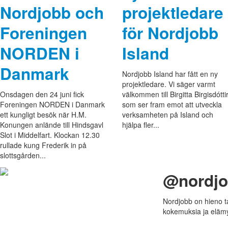
Nordjobb och
projektledare
Foreningen
för Nordjobb
NORDEN i
Island
Danmark
Nordjobb Island har fått en ny
projektledare. Vi säger varmt
Onsdagen den 24 juni fick
välkommen till Birgitta Birgisdóttir
Foreningen NORDEN i Danmark
som ser fram emot att utveckla
ett kungligt besök när H.M.
verksamheten på Island och
Konungen anlände till Hindsgavl
hjälpa fler...
Slot i Middelfart. Klockan 12.30
rullade kung Frederik in på
slottsgården...
@nordj
Nordjobb on hieno t
kokemuksia ja elämy