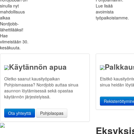
sinulla nyt
Lue lisää
mahdollisuus
avoimista
alkaa
työpaikoistamme.
Nordjobb-
lähettilääksi!
Hae
viimeistään 30.
kesäkuuta.
Käytännön apua
Palkkau
Oletko saanut kausityöpaikan
Etsitkö kausityönt
Pohjoismaassa? Nordjobb auttaa sinua
sinua heidän löyt
asunnon löytämisessä sekä opastaa
käytännön järjestelyissä.
Rekisteröitymin
Ota yhteyttä
Pohjolaopas
Eksyksi