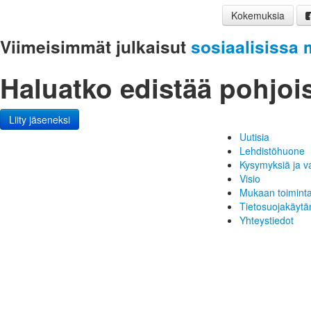
Kokemuksia
Viimeisimmät julkaisut
sosiaalisissa 
Haluatko edistää pohjoi
Liity jäseneksi
Uutisia
Lehdistöhuone
Kysymyksiä ja v
Visio
Mukaan toimint
Tietosuojakäytä
Yhteystiedot