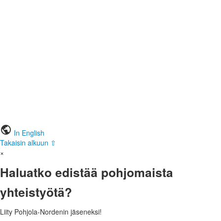
public
In English
Takaisin alkuun ⇧
×
Haluatko edistää pohjomaista
yhteistyötä?
Liity Pohjola-Nordenin jäseneksi!