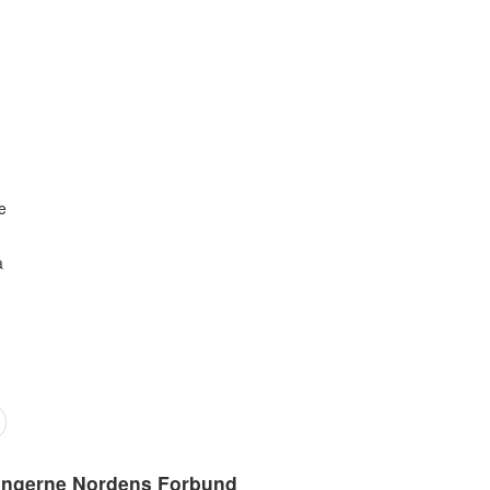
g
e
å
ingerne Nordens Forbund