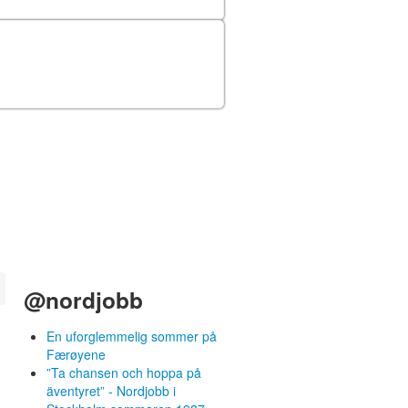
@nordjobb
En uforglemmelig sommer på
Færøyene
”Ta chansen och hoppa på
äventyret” - Nordjobb i