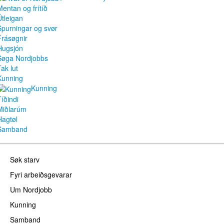
Mentan og frítíð
Útleigan
Spurningar og svør
Frásøgnir
Hugsjón
Søga Nordjobbs
ak lut
Kunning
Kunning
Tíðindi
Miðlarúm
Hagtøl
Samband
Søk starv
Fyri arbeiðsgevarar
Um Nordjobb
Kunning
Samband