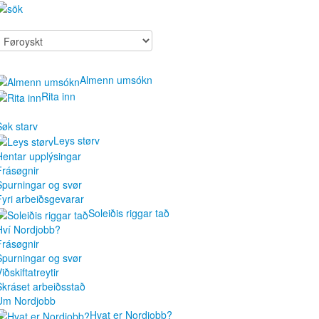
Almenn umsókn
Rita inn
Søk starv
Leys størv
Hentar upplýsingar
Frásøgnir
Spurningar og svør
Fyri arbeiðsgevarar
Soleiðis riggar tað
Hví Nordjobb?
Frásøgnir
Spurningar og svør
iðskiftatreytir
Skráset arbeiðsstað
Um Nordjobb
Hvat er Nordjobb?