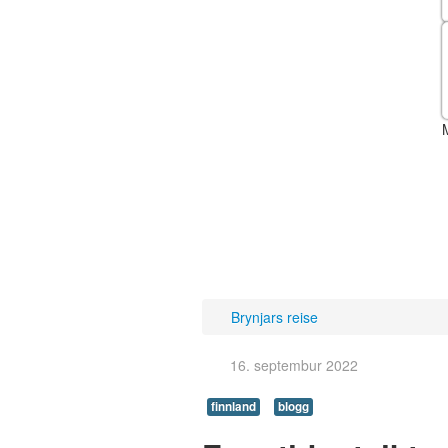
Brynjars reise
16. septembur 2022
finnland
blogg