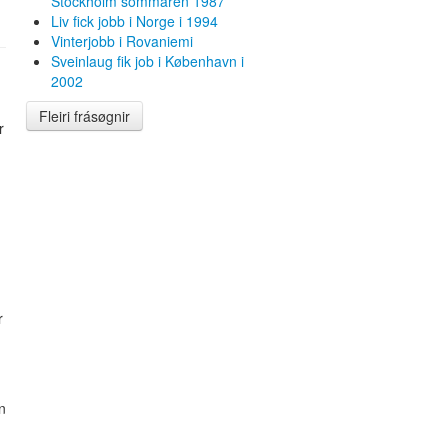
Stockholm sommaren 1987
Liv fick jobb i Norge i 1994
Vinterjobb i Rovaniemi
Sveinlaug fik job i København i
2002
Fleiri frásøgnir
r
r
n