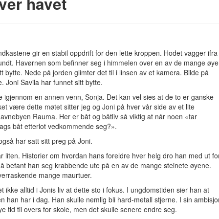
ver havet
ndkastene gir en stabil oppdrift for den lette kroppen. Hodet vagger ifra
n rundt. Havørnen som befinner seg i himmelen over en av de mange øye
t bytte. Nede på jorden glimter det til i linsen av et kamera. Bilde på
 Joni Savila har funnet sitt bytte.
tte igjennom en annen venn, Sonja. Det kan vel sies at de to er ganske
ket være dette møtet sitter jeg og Joni på hver vår side av et lite
avnebyen Rauma. Her er båt og båtliv så viktig at når noen «tar
 slags båt etterlot vedkommende seg?».
gså har satt sitt preg på Joni.
var liten. Historier om hvordan hans foreldre hver helg dro han med ut fo
gå befant han seg krabbende ute på en av de mange steinete øyene.
 overraskende mange maurtuer.
kke alltid i Jonis liv at dette sto i fokus. I ungdomstiden sier han at
han har i dag. Han skulle nemlig bli hard-metall stjerne. I sin ambisjo
 mye tid til overs for skole, men det skulle senere endre seg.