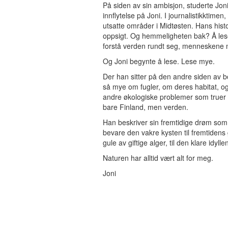
På siden av sin ambisjon, studerte Jon
innflytelse på Joni. I journalistikktime
utsatte områder i Midtøsten. Hans his
oppsigt. Og hemmeligheten bak? Å lese. 
forstå verden rundt seg, menneskene 
Og Joni begynte å lese. Lese mye.
Der han sitter på den andre siden av bor
så mye om fugler, om deres habitat, o
andre økologiske problemer som truer d
bare Finland, men verden.
Han beskriver sin fremtidige drøm som
bevare den vakre kysten til fremtidens
gule av giftige alger, til den klare idy
Naturen har alltid vært alt for meg.
Joni