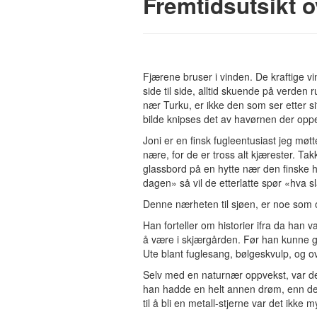
Fremtidsutsikt o
Fjærene bruser i vinden. De kraftige vi
side til side, alltid skuende på verde
nær Turku, er ikke den som ser etter sit
bilde knipses det av havørnen der oppe.
Joni er en finsk fugleentusiast jeg mø
nære, for de er tross alt kjærester. Tak
glassbord på en hytte nær den finske h
dagen» så vil de etterlatte spør «hva
Denne nærheten til sjøen, er noe som o
Han forteller om historier ifra da han 
å være i skjærgården. Før han kunne 
Ute blant fuglesang, bølgeskvulp, og
Selv med en naturnær oppvekst, var det i
han hadde en helt annen drøm, enn den 
til å bli en metall-stjerne var det ikke