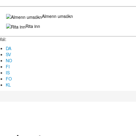
Almenn umsókn
Rita inn
Mál:
DA
SV
NO
FI
IS
FO
KL