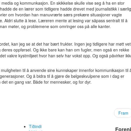
i media og kommunkasjon. En skikkelse skulle vise seg å ha en stor
n, hadde de en lærer som tidligere hadde drevet med journalistikk i særli
torier om hvordan han manuvrærte særs prekære situasjoner vagte
Aldri slutte å lese. Læreren mente at lesing var såpass sentralt til å
man møter, og problemene som omringer oss på alle kanter.
det, kan jeg se at det har bært frukter. Ingen jeg tidligere har møtt vet
g deres oppførsel. Og ikke bare kan han om fugler, men også en rekke
et vakre kystmiljøet hvor han selv har vokst opp. Og også påvirker ikk
 muligheten til å anvende sine kunnskaper innenfor kommunikasjon til 
 generasjoner. Og å bidra til å gjøre de bølgeskvulpene som i dag er
llen det en gang var. Både for mennesker, og for dyr.
Fram
Tíðindi
Foren