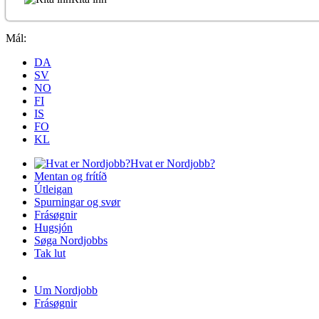
Mál:
DA
SV
NO
FI
IS
FO
KL
Hvat er Nordjobb?
Mentan og frítíð
Útleigan
Spurningar og svør
Frásøgnir
Hugsjón
Søga Nordjobbs
Tak lut
Um Nordjobb
Frásøgnir