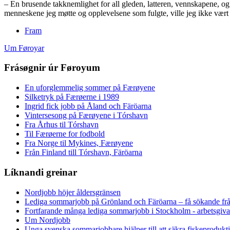
– En brusende takknemlighet for all gleden, latteren, vennskapene, og
menneskene jeg møtte og opplevelsene som fulgte, ville jeg ikke vært fo
Fram
Um Føroyar
Frásøgnir úr Føroyum
En uforglemmelig sommer på Færøyene
Silketryk på Færøerne i 1989
Ingrid fick jobb på Åland och Färöarna
Vintersesong på Færøyene i Tórshavn
Fra Århus til Tórshavn
Til Færøerne for fodbold
Fra Norge til Mykines, Færøyene
Från Finland till Tórshavn, Färöarna
Líknandi greinar
Nordjobb höjer åldersgränsen
Lediga sommarjobb på Grönland och Färöarna – få sökande fr
Fortfarande många lediga sommarjobb i Stockholm - arbetsgivar
Um Nordjobb
Unga svenska sommarjobbare hjälper till att säkra fiskeproduk