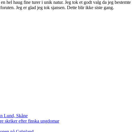
 en hel haug fine turer i unik natur. Jeg tok et godt valg da jeg beste
ruten. Jeg er glad jeg tok sjansen. Dette blir ikke siste gang.
ån Lund, Skåne
e skriker efter finska ungdomar
tionen på Grönland