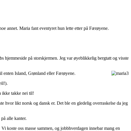
oe annet. Maria fant eventyret hun lette etter på Færøyene.
s hjemmeside på storskjermen. Jeg var øyeblikkelig bergtatt og visste
til enten Island, Grønland eller Færøyene.
il!).
ikke takke nei til!
 hvor likt norsk og dansk er. Det ble en gledelig overraskelse da jeg
på alle kanter.
supre! Vi koste oss masse sammen, og jobbhverdagen innebar mang en