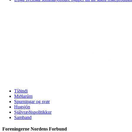
Tíðindi
Miðlarúm
Spurningar og svør
Hugsjón
Sjálvræðispolitikkur
Samband
Foreningerne Nordens Forbund