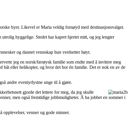
orske byer. Likevel er Maria veldig fornøyd med destinasjonsvalget.
trolig hyggelige. Stedet har kapret hjertet mitt, og jeg lengter
 mennesker og dannet vennskap hun verdsetter høyt.
serverte jeg en norsk/færøysk familie som endte med å invitere meg
d båt eller helikopter, og hvor det bor én familie. Det er nok en av de
å andre eventyrlystne unge til å gjøre.
kkerhetsnett gjorde det lettere for meg, da jeg skulle
 venner, men også fremtidige jobbmuligheter. Å ha jobbet en sommer i
på opplevelser, venner og gode minner.