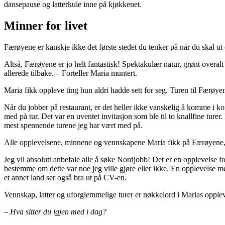
dansepause og latterkule inne på kjøkkenet.
Minner for livet
Færøyene er kanskje ikke det første stedet du tenker på når du skal 
Altså, Færøyene er jo helt fantastisk! Spektakulær natur, grønt overal
allerede tilbake. – Forteller Maria muntert.
Maria fikk oppleve ting hun aldri hadde sett for seg. Turen til Færø
Når du jobber på restaurant, er det heller ikke vanskelig å komme i k
med på tur. Det var en uventet invitasjon som ble til to knallfine ture
mest spennende turene jeg har vært med på.
Alle opplevelsene, minnene og vennskapene Maria fikk på Færøyene, er
Jeg vil absolutt anbefale alle å søke Nordjobb! Det er en opplevelse for
bestemme om dette var noe jeg ville gjøre eller ikke. En opplevelse m
et annet land ser også bra ut på CV-en.
Vennskap, latter og uforglemmelige turer er nøkkelord i Marias opple
– Hva sitter du igjen med i dag?