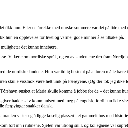
et fikk hun. Etter en årrekke med norske sommere var det på tide med n
fikk hun en opplevelse for livet og varme, gode minner å se tilbake på.
e muligheter det kunne innebære.
asse. Vi lærte om nordiske språk, og en av studentene dro fram Nordjobb
med de nordiske landene. Hun var tidlig bestemt på at turen måtte bære 
aturen skulle visstnok være helt unik på Færøyene. (Og der tok jeg ikke fe
t i Tórshavn ønsket at Maria skulle komme å jobbe for de – det kunne hun 
giver hadde selv kommunisert med meg på engelsk, fordi han ikke visste
 alle færøyinger snakker dansk.
auranten viste seg å ligge koselig plassert i et gammelt hus med historie 
g kom fort inn i rutinene. Sjefen var utrolig snill, og kollegaene var 