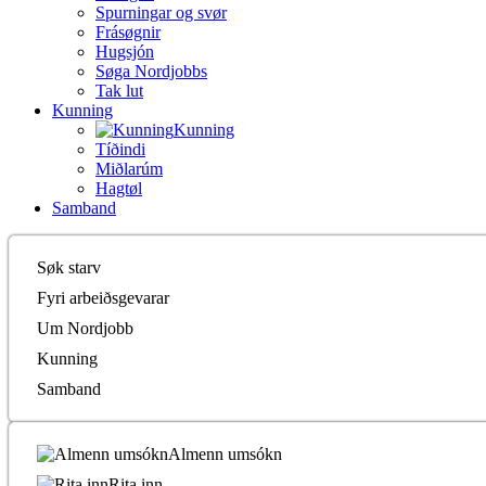
Spurningar og svør
Frásøgnir
Hugsjón
Søga Nordjobbs
Tak lut
Kunning
Kunning
Tíðindi
Miðlarúm
Hagtøl
Samband
Søk starv
Fyri arbeiðsgevarar
Um Nordjobb
Kunning
Samband
Almenn umsókn
Rita inn