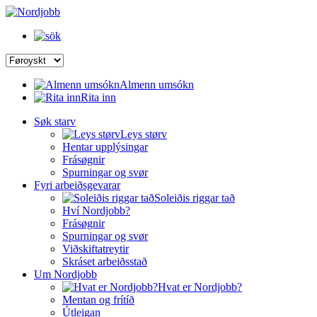
Almenn umsókn
Rita inn
Søk starv
Leys størv
Hentar upplýsingar
Frásøgnir
Spurningar og svør
Fyri arbeiðsgevarar
Soleiðis riggar tað
Hví Nordjobb?
Frásøgnir
Spurningar og svør
Viðskiftatreytir
Skráset arbeiðsstað
Um Nordjobb
Hvat er Nordjobb?
Mentan og frítíð
Útleigan