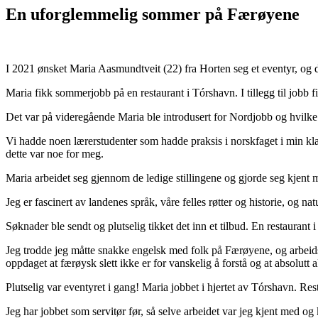
En uforglemmelig sommer på Færøyene
I 2021 ønsket Maria Aasmundtveit (22) fra Horten seg et eventyr, og d
Maria fikk sommerjobb på en restaurant i Tórshavn. I tillegg til jobb 
Det var på videregående Maria ble introdusert for Nordjobb og hvilk
Vi hadde noen lærerstudenter som hadde praksis i norskfaget i min kl
dette var noe for meg.
Maria arbeidet seg gjennom de ledige stillingene og gjorde seg kjent 
Jeg er fascinert av landenes språk, våre felles røtter og historie, og n
Søknader ble sendt og plutselig tikket det inn et tilbud. En restauran
Jeg trodde jeg måtte snakke engelsk med folk på Færøyene, og arbeids
oppdaget at færøysk slett ikke er for vanskelig å forstå og at absolutt
Plutselig var eventyret i gang! Maria jobbet i hjertet av Tórshavn. Rest
Jeg har jobbet som servitør før, så selve arbeidet var jeg kjent med o