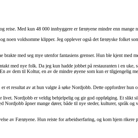
ut og reise. Med kun 48 000 innbyggere er færøyene mindre enn mange n
t og noen voldsomme klipper. Jeg opplever også det færøyske folket som u
yene brakte med seg mye utenfor fantasiens grenser. Hun ble kjent med
ontakt med nye folk. Da jeg kun hadde jobbet på restauranten i en uke, 
r. En av dem til Koltur, en av de mindre øyene som kun er tilgjengelig me
 et resultat av at hun valgte å søke Nordjobb. Dette oppfordrer hun ogs
 livet. Nordjobb er veldig behjelpelig og gir god oppfølging. Et slikt si
ed Nordjobb åpner mange dører, både til nye steder, kulturer, språk og
velse av Færøyene. Hun reiste for arbeidserfaring, og kom hjem rikere 