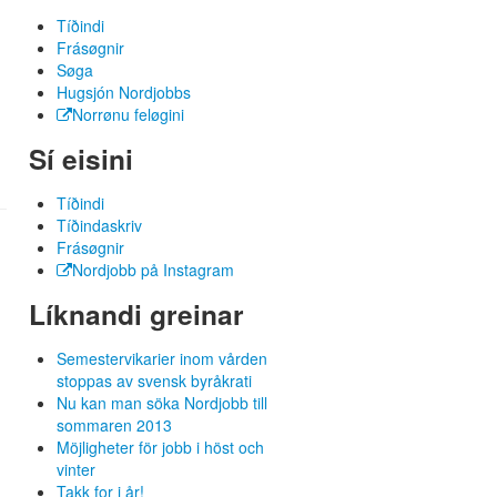
Tíðindi
Frásøgnir
Søga
Hugsjón Nordjobbs
Norrønu feløgini
Sí eisini
Tíðindi
Tíðindaskriv
Frásøgnir
Nordjobb på Instagram
Líknandi greinar
Semestervikarier inom vården
stoppas av svensk byråkrati
Nu kan man söka Nordjobb till
sommaren 2013
Möjligheter för jobb i höst och
vinter
Takk for i år!