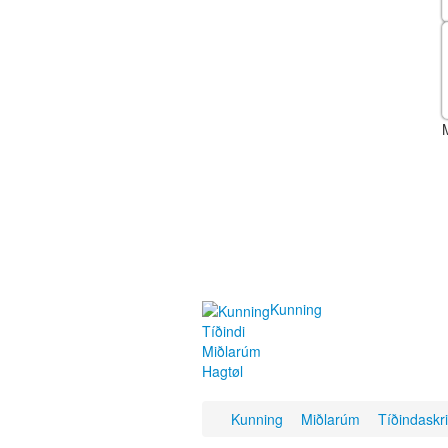
Kunning
Tíðindi
Miðlarúm
Hagtøl
Kunning
Miðlarúm
Tíðindaskr