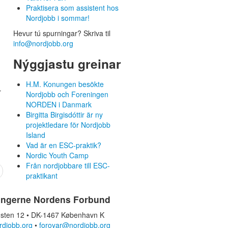
Praktisera som assistent hos
Nordjobb i sommar!
Hevur tú spurningar? Skriva til
info@nordjobb.org
Nýggjastu greinar
H.M. Konungen besökte
r
Nordjobb och Foreningen
NORDEN i Danmark
Birgitta Birgisdóttir är ny
projektledare för Nordjobb
Island
Vad är en ESC-praktik?
Nordic Youth Camp
Från nordjobbare till ESC-
praktikant
ingerne Nordens Forbund
sten 12 • DK-1467 København K
rdjobb.org
•
foroyar@nordjobb.org