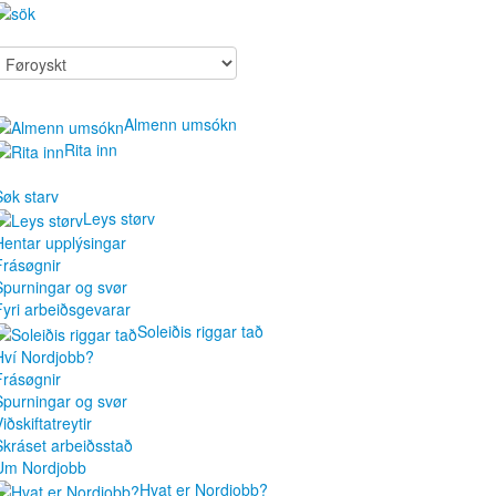
Almenn umsókn
Rita inn
Søk starv
Leys størv
Hentar upplýsingar
Frásøgnir
Spurningar og svør
Fyri arbeiðsgevarar
Soleiðis riggar tað
Hví Nordjobb?
Frásøgnir
Spurningar og svør
iðskiftatreytir
Skráset arbeiðsstað
Um Nordjobb
Hvat er Nordjobb?