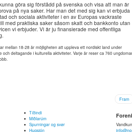
e kunna göra sig förstådd på svenska och visa att man är
tt prova på nya saker. Har man det med sig kan vi erbjuda
d och sociala aktiviteter i en av Europas vackraste
till med praktiska saker såsom skatt och bankkonto utan
rvicen vi erbjuder. Vi är ju finansierade med offentliga
g.
 mellan 18-28 år möjligheten att uppleva ett nordiskt land under
ch deltagande i kulturella aktiviteter. Varje år reser ca 760 ungdoma
jobb.
Fram
Tíðindi
Foren
Miðlarúm
Spurningar og svør
Vandkun
Hugsjón
info@no