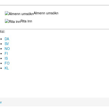
Almenn umsókn
Rita inn
Mál:
DA
SV
NO
FI
IS
FO
KL
iv