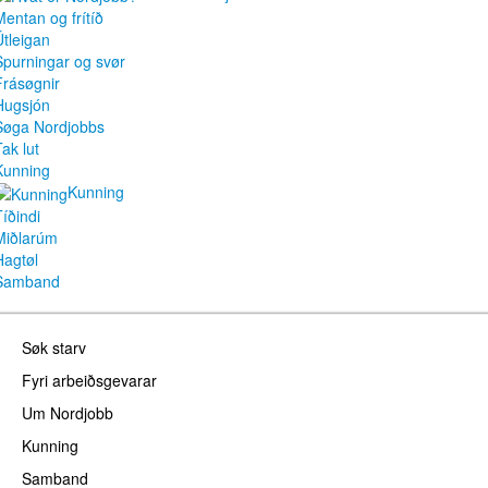
Mentan og frítíð
Útleigan
Spurningar og svør
Frásøgnir
Hugsjón
Søga Nordjobbs
ak lut
Kunning
Kunning
Tíðindi
Miðlarúm
Hagtøl
Samband
Søk starv
Fyri arbeiðsgevarar
Um Nordjobb
Kunning
Samband