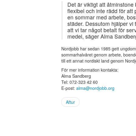
Det är viktigt att åtminston
flexibel och inte rädd för a
en sommar med arbete, bosta
städer. Dessutom hjälper vi 
att vi tar något betalt för se
medel, säger Alma Sandber
Nordjobb har sedan 1985 gett ungdomar
sommarhalvåret genom arbete, boende o
till ett annat nordiskt land genom Nord
För mer information kontakta:
Alma Sandberg
Tel: 072-323 42 60
E-post:
alma@nordjobb.org
Aftur