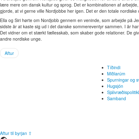
lære mere om dansk kultur og sprog. Det er kombinationen af arbejde,
gjorde, at vi gerne ville Nordjobbe her igen. Det er den totale nordiske 
Ella og Siri hørte om Nordjobb gennem en veninde, som arbejde på Je
sidste år at kaste sig ud i det danske sommereventyr sammen. I år ha
Det vidner om et stærkt fællesskab, som skaber gode relationer. De giv
andre nordiske unge.
Aftur
Tíðindi
Miðlarúm
Spurningar og s
Hugsjón
Sjálvræðispolitik
Samband
Aftur til byrjan ⇧