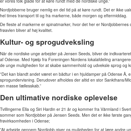
er vores folk glade for at køre rundt med de nordiske unge.”
Nordjobberne bruger nemlig en del tid på at køre rundt. Det er ikke ualm
hel times transport til og fra markerne, både morgen og eftermiddag.
De fleste af markerne er spinatmarker, hvor det her er Nordjobbernes o
frøavlen bliver af høj kvalitet.
Kultur- og sprogudveksling
Når de nordiske unge arbejder på Jensen Seeds, bliver de indkvarter
af Odense. Med hjælp fra Foreningen Nordens lokalafdeling arrangeres e
de unge muligheden for at skabe sammenhold og udveksle sprog og ku
”Det kan blandt andet været en bådtur i en hjuldamper på Odense Å, en
sprogundervisning. Derudover afholdes der altid en stor Sankthans/M
en masse fællesskab.”
Den ultimative nordiske oplevelse
Tvillingerne Ella og Siri Hardin er 21 år og kommer fra Värmland i Sver
sommer som Nordjobber på Jensen Seeds. Men det er ikke første gang,
frøvirksomheden i Odense;
”At arbejde gennem Nordjobb giver os muligheden for at lære andre un