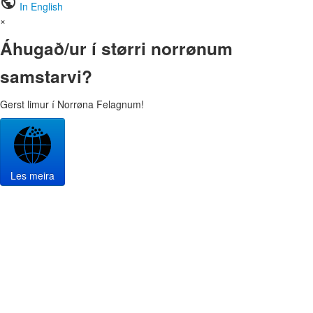
public
In English
×
Áhugað/ur í størri norrønum
samstarvi?
Gerst limur í Norrøna Felagnum!
Les meira