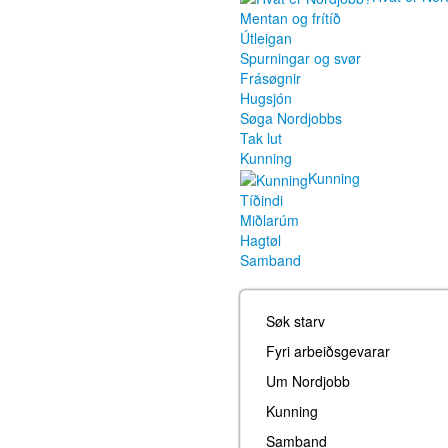
Mentan og frítíð
Útleigan
Spurningar og svør
Frásøgnir
Hugsjón
Søga Nordjobbs
Tak lut
Kunning
Kunning
Tíðindi
Miðlarúm
Hagtøl
Samband
Søk starv
Fyri arbeiðsgevarar
Um Nordjobb
Kunning
Samband