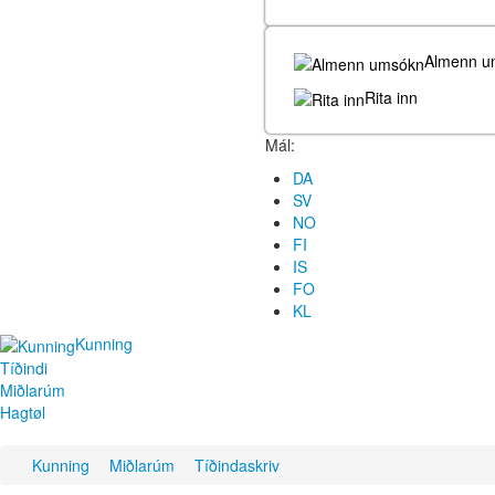
Almenn u
Rita inn
Mál:
DA
SV
NO
FI
IS
FO
KL
Kunning
Tíðindi
Miðlarúm
Hagtøl
Kunning
Miðlarúm
Tíðindaskriv