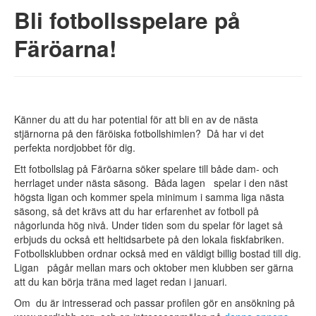
Soleiðis riggar tað
Bli fotbollsspelare på
Hví Nordjobb?
Färöarna!
Frásøgnir
Spurningar og svør
Viðskiftatreytir
Skráset arbeiðsstað
Um Nordjobb
Känner du att du har potential för att bli en av de nästa
stjärnorna på den färöiska fotbollshimlen? Då har vi det
Hvat er Nordjobb?
perfekta nordjobbet för dig.
Ett fotbollslag på Färöarna söker spelare till både dam- och
Mentan og frítíð
herrlaget under nästa säsong. Båda lagen spelar i den näst
Útleigan
högsta ligan och kommer spela minimum i samma liga nästa
Spurningar og svør
säsong, så det krävs att du har erfarenhet av fotboll på
Frásøgnir
någorlunda hög nivå. Under tiden som du spelar för laget så
Hugsjón
erbjuds du också ett heltidsarbete på den lokala fiskfabriken.
Søga Nordjobbs
Fotbollsklubben ordnar också med en väldigt billig bostad till dig.
Tak lut
Ligan pågår mellan mars och oktober men klubben ser gärna
att du kan börja träna med laget redan i januari.
Kunning
Om du är intresserad och passar profilen gör en ansökning på