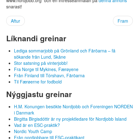
www.nordjobb.org och en intresseanmälan på
denna annons
Kunning
snarast!
Tíðindi
Miðlarúm
Aftur
Fram
Hagtøl
Líknandi greinar
Samband
Lediga sommarjobb på Grönland och Färöarna – få
Søk starv
sökande från Lund, Skåne
Stor satsning på vinterjobb!
Fyri arbeiðsgevarar
Fra Norge til Mykines, Færøyene
Um Nordjobb
Från Finland till Tórshavn, Färöarna
Til Færøerne for fodbold
Kunning
Nýggjastu greinar
Samband
H.M. Konungen besökte Nordjobb och Foreningen NORDEN
Almenn umsókn
i Danmark
Birgitta Birgisdóttir är ny projektledare för Nordjobb Island
Rita inn
Vad är en ESC-praktik?
Nordic Youth Camp
Mál:
Från nordjobbare till ESC-praktikant