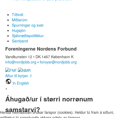
DA
SV
Tíðindi
NO
Miðlarúm
FI
Spurningar og svør
IS
Hugsjón
FO
Sjálvræðispolitikkur
KL
Samband
Foreningerne Nordens Forbund
Vandkunsten 12 • DK-1467 København K
info@nordjobb.org
•
foroyar@nordjobb.org
Aftur til byrjan ⇧
public
In English
×
Áhugað/ur í størri norrønum
samstarvi?
Henda heimasíðan brúkar farspor (cookies). Heldur tú fram á síðuni,
góðtekur tú samstundis okkara nýtslu av farspor.