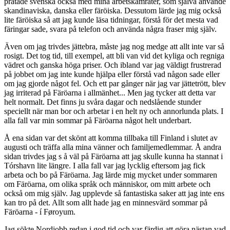
pratade svenska också med mina arbetskamrater, som själva använde
skandinaviska, danska eller färöiska. Dessutom lärde jag mig också
lite färöiska så att jag kunde läsa tidningar, förstå för det mesta vad
färingar sade, svara på telefon och använda några fraser mig själv.
Även om jag trivdes jättebra, måste jag nog medge att allt inte var så
rosigt. Det tog tid, till exempel, att bli van vid det kyliga och regniga
vädret och ganska höga priser. Och ibland var jag väldigt frustrerad
på jobbet om jag inte kunde hjälpa eller förstå vad någon sade eller
om jag gjorde något fel. Och ett par gånger när jag var jättetrött, blev
jag irriterad på Färöarna i allmänhet... Men jag tycker att detta var
helt normalt. Det finns ju svåra dagar och nedslående stunder
speciellt när man bor och arbetar i en helt ny och annorlunda plats. I
alla fall var min sommar på Färöarna något helt underbart.
Å ena sidan var det skönt att komma tillbaka till Finland i slutet av
augusti och träffa alla mina vänner och familjemedlemmar. Å andra
sidan trivdes jag s å väl på Färöarna att jag skulle kunna ha stannat i
Tórshavn lite längre. I alla fall var jag lycklig eftersom jag fick
arbeta och bo på Färöarna. Jag lärde mig mycket under sommaren
om Färöarna, om olika språk och människor, om mitt arbete och
också om mig själv. Jag upplevde så fantastiska saker att jag inte ens
kan tro på det. Allt som allt hade jag en minnesvärd sommar på
Färöarna - í Føroyum.
Jag sökte Nordjobb redan i god tid och var färdig att göra nästan vad