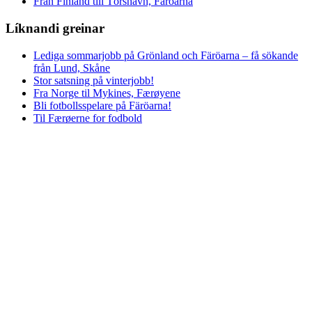
Från Finland till Tórshavn, Färöarna
Líknandi greinar
Lediga sommarjobb på Grönland och Färöarna – få sökande
från Lund, Skåne
Stor satsning på vinterjobb!
Fra Norge til Mykines, Færøyene
Bli fotbollsspelare på Färöarna!
Til Færøerne for fodbold