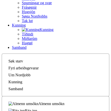
Spurningar og svør
Frásøgnir
Hugsjón
Søga Nordjobbs
Tak lut
Kunning
Kunning
Tíðindi
Miðlarúm
Hagtøl
Samband
Søk starv
Fyri arbeiðsgevarar
Um Nordjobb
Kunning
Samband
Almenn umsókn
Rita inn