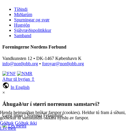
Tíðindi
Miðlarúm
Spurningar og svør
Hugsjón
Sjálvræðispolitikkur
Samband
Foreningerne Nordens Forbund
Vandkunsten 12 • DK-1467 København K
info@nordjobb.org
•
foroyar@nordjobb.org
Aftur til byrjan ⇧
public
In English
×
Áhugað/ur í størri norrønum samstarvi?
Henda heimasíðan brúkar farspor (cookies). Heldur tú fram á síðuni,
Gerst limur í Norrøna Felagnum!
góðtekur tú samstundis okkara nýtslu av farspor.
Góðtak
Góðtak ikki
Les meira
Les meir