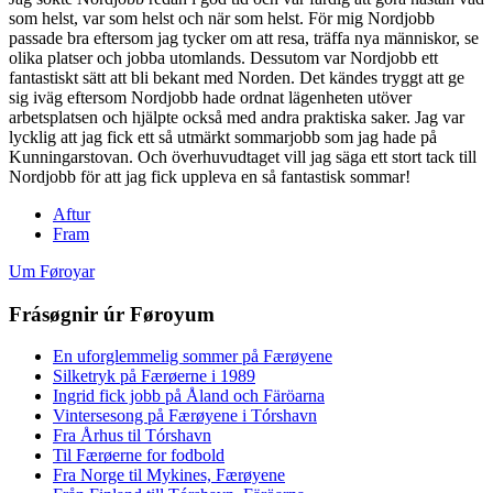
som helst, var som helst och när som helst. För mig Nordjobb
passade bra eftersom jag tycker om att resa, träffa nya människor, se
olika platser och jobba utomlands. Dessutom var Nordjobb ett
fantastiskt sätt att bli bekant med Norden. Det kändes tryggt att ge
sig iväg eftersom Nordjobb hade ordnat lägenheten utöver
arbetsplatsen och hjälpte också med andra praktiska saker. Jag var
lycklig att jag fick ett så utmärkt sommarjobb som jag hade på
Kunningarstovan. Och överhuvudtaget vill jag säga ett stort tack till
Nordjobb för att jag fick uppleva en så fantastisk sommar!
Aftur
Fram
Um Føroyar
Frásøgnir úr Føroyum
En uforglemmelig sommer på Færøyene
Silketryk på Færøerne i 1989
Ingrid fick jobb på Åland och Färöarna
Vintersesong på Færøyene i Tórshavn
Fra Århus til Tórshavn
Til Færøerne for fodbold
Fra Norge til Mykines, Færøyene