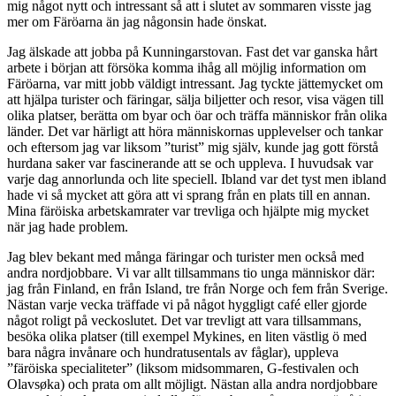
mig något nytt och intressant så att i slutet av sommaren visste jag
mer om Färöarna än jag någonsin hade önskat.
Jag älskade att jobba på Kunningarstovan. Fast det var ganska hårt
arbete i början att försöka komma ihåg all möjlig information om
Färöarna, var mitt jobb väldigt intressant. Jag tyckte jättemycket om
att hjälpa turister och färingar, sälja biljetter och resor, visa vägen till
olika platser, berätta om byar och öar och träffa människor från olika
länder. Det var härligt att höra människornas upplevelser och tankar
och eftersom jag var liksom ”turist” mig själv, kunde jag gott förstå
hurdana saker var fascinerande att se och uppleva. I huvudsak var
varje dag annorlunda och lite speciell. Ibland var det tyst men ibland
hade vi så mycket att göra att vi sprang från en plats till en annan.
Mina färöiska arbetskamrater var trevliga och hjälpte mig mycket
när jag hade problem.
Jag blev bekant med många färingar och turister men också med
andra nordjobbare. Vi var allt tillsammans tio unga människor där:
jag från Finland, en från Island, tre från Norge och fem från Sverige.
Nästan varje vecka träffade vi på något hyggligt café eller gjorde
något roligt på veckoslutet. Det var trevligt att vara tillsammans,
besöka olika platser (till exempel Mykines, en liten västlig ö med
bara några invånare och hundratusentals av fåglar), uppleva
”färöiska specialiteter” (liksom midsommaren, G-festivalen och
Olavsøka) och prata om allt möjligt. Nästan alla andra nordjobbare