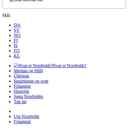
Mál:
DA
SV
NO
FI
IS
FO
KL
Hvat er Nordjobb?
Mentan og frítíð
Útleigan
Spurningar og svør
Frásøgnir
Hugsjón
Søga Nordjobbs
Tak lut
Um Nordjobb
Frásøgnir