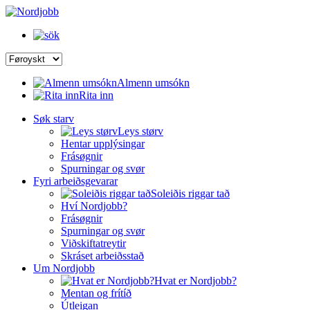
Almenn umsókn
Rita inn
Søk starv
Leys størv
Hentar upplýsingar
Frásøgnir
Spurningar og svør
Fyri arbeiðsgevarar
Soleiðis riggar tað
Hví Nordjobb?
Frásøgnir
Spurningar og svør
Viðskiftatreytir
Skráset arbeiðsstað
Um Nordjobb
Hvat er Nordjobb?
Mentan og frítíð
Útleigan