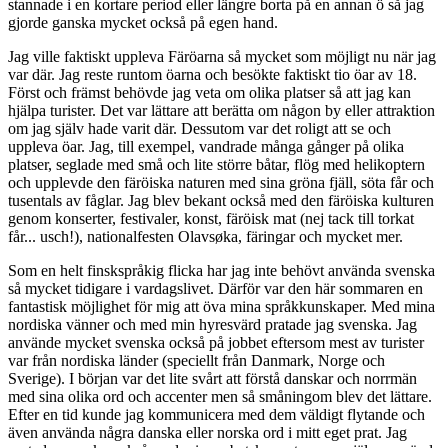
stannade i en kortare period eller längre borta på en annan ö så jag
gjorde ganska mycket också på egen hand.
Jag ville faktiskt uppleva Färöarna så mycket som möjligt nu när jag
var där. Jag reste runtom öarna och besökte faktiskt tio öar av 18.
Först och främst behövde jag veta om olika platser så att jag kan
hjälpa turister. Det var lättare att berätta om någon by eller attraktion
om jag själv hade varit där. Dessutom var det roligt att se och
uppleva öar. Jag, till exempel, vandrade många gånger på olika
platser, seglade med små och lite större båtar, flög med helikoptern
och upplevde den färöiska naturen med sina gröna fjäll, söta får och
tusentals av fåglar. Jag blev bekant också med den färöiska kulturen
genom konserter, festivaler, konst, färöisk mat (nej tack till torkat
får... usch!), nationalfesten Olavsøka, färingar och mycket mer.
Som en helt finskspråkig flicka har jag inte behövt använda svenska
så mycket tidigare i vardagslivet. Därför var den här sommaren en
fantastisk möjlighet för mig att öva mina språkkunskaper. Med mina
nordiska vänner och med min hyresvärd pratade jag svenska. Jag
använde mycket svenska också på jobbet eftersom mest av turister
var från nordiska länder (speciellt från Danmark, Norge och
Sverige). I början var det lite svårt att förstå danskar och norrmän
med sina olika ord och accenter men så småningom blev det lättare.
Efter en tid kunde jag kommunicera med dem väldigt flytande och
även använda några danska eller norska ord i mitt eget prat. Jag