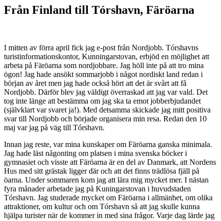
Från Finland till Tórshavn, Färöarna
I mitten av förra april fick jag e-post från Nordjobb. Tórshavns
turistinformationskontor, Kunningarstovan, erbjöd en möjlighet att
arbeta på Färöarna som nordjobbare. Jag höll inte på att tro mina
ögon! Jag hade ansökt sommarjobb i något nordiskt land redan i
början av året men jag hade också hört att det är svårt att få
Nordjobb. Därför blev jag väldigt överraskad att jag var vald. Det
tog inte länge att bestämma om jag ska ta emot jobberbjudandet
(självklart var svaret ja!). Med detsamma skickade jag mitt positiva
svar till Nordjobb och började organisera min resa. Redan den 10
maj var jag på väg till Tórshavn.
Innan jag reste, var mina kunskaper om Färöarna ganska minimala.
Jag hade läst någonting om platsen i mina svenska böcker i
gymnasiet och visste att Färöarna är en del av Danmark, att Nordens
Hus med sitt grästak ligger där och att det finns trädlösa fjäll på
öarna. Under sommaren kom jag att lära mig mycket mer. I nästan
fyra månader arbetade jag på Kuningarstovan i huvudstaden
Tórshavn. Jag studerade mycket om Färöarna i allmänhet, om olika
attraktioner, om kultur och om Tórshavn så att jag skulle kunna
hjälpa turister när de kommer in med sina frågor. Varje dag lärde jag