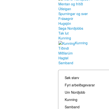
Mentan og frítíð
Útleigan
Spurningar og svør
Frásøgnir
Hugsjón
Søga Nordjobbs
Tak lut
Kunning
Kunning
Tíðindi
Miðlarúm
Hagtøl
Samband
Søk starv
Fyri arbeiðsgevarar
Um Nordjobb
Kunning
Samband