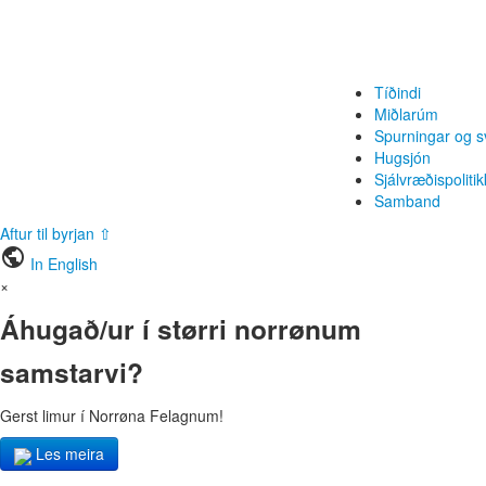
Tíðindi
Miðlarúm
Spurningar og s
Hugsjón
Sjálvræðispolitik
Samband
Aftur til byrjan ⇧
public
In English
×
Áhugað/ur í størri norrønum
samstarvi?
Gerst limur í Norrøna Felagnum!
Les meira