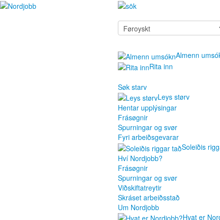
Almenn umsó
Rita inn
Søk starv
Leys størv
Hentar upplýsingar
Frásøgnir
Spurningar og svør
Fyri arbeiðsgevarar
Soleiðis rigg
Hví Nordjobb?
Frásøgnir
Spurningar og svør
Viðskiftatreytir
Skráset arbeiðsstað
Um Nordjobb
Hvat er Nor