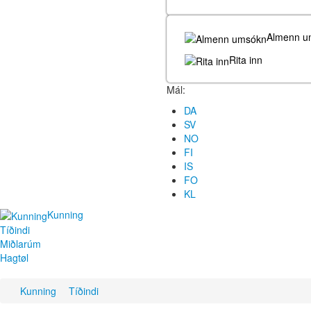
Almenn u
Rita inn
Mál:
DA
SV
NO
FI
IS
FO
KL
Kunning
Tíðindi
Miðlarúm
Hagtøl
Kunning
Tíðindi