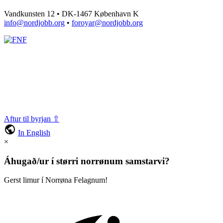
Vandkunsten 12 • DK-1467 København K
info@nordjobb.org
•
foroyar@nordjobb.org
Aftur til byrjan ⇧
public
In English
×
Áhugað/ur í størri norrønum samstarvi?
Gerst limur í Norrøna Felagnum!