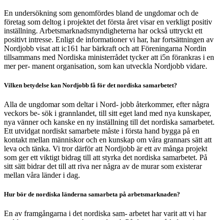
En undersökning som genomfördes bland de ungdomar och de
företag som deltog i projektet det första året visar en verkligt positiv
inställning. Arbetsmarknadsmyndigheterna har också uttryckt ett
positivt intresse. Enligt de informationer vi har, har fortsättningen av
Nordjobb visat att ic161 har bärkraft och att Föreningarna Nordin
tillsammans med Nordiska ministerrådet tycker att i5n förankras i en
mer per- manent organisation, som kan utveckla Nordjobb vidare.
Vilken betydelse kan Nordjobb få för det nordiska samarbetet?
Alla de ungdomar som deltar i Nord- jobb återkommer, efter några
veckors be- sök i grannlandet, till sitt eget land med nya kunskaper,
nya vänner och kanske en ny inställning till det nordiska samarbetet.
Ett utvidgat nordiskt samarbete måste i första hand bygga på en
kontakt mellan människor och en kunskap om våra grannars sätt att
leva och tänka. Vi tror därför att Nordjobb är ett av många projekt
som ger ett viktigt bidrag till att styrka det nordiska samarbetet. På
sitt sätt bidrar det till att riva ner några av de murar som existerar
mellan våra länder i dag.
Hur bör de nordiska länderna samarbeta på arbetsmarknaden?
En av framgångarna i det nordiska sam- arbetet har varit att vi har