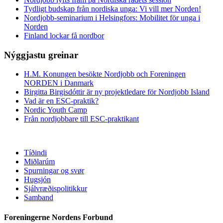
Tydligt budskap från nordiska unga: Vi vill mer Norden!
Nordjobb-seminarium i Helsingfors: Mobilitet för unga i
Norden
Finland lockar få nordbor
Nýggjastu greinar
H.M. Konungen besökte Nordjobb och Foreningen
NORDEN i Danmark
Birgitta Birgisdóttir är ny projektledare för Nordjobb Island
Vad är en ESC-praktik?
Nordic Youth Camp
Från nordjobbare till ESC-praktikant
Tíðindi
Miðlarúm
Spurningar og svør
Hugsjón
Sjálvræðispolitikkur
Samband
Foreningerne Nordens Forbund