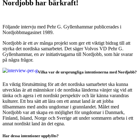
Nordjobb har bärkraft!
Följande intervju med Pehr G. Gyllenhammar publicerades i
Nordjobbmagasinet 1989.
Nordjobb är ett av många projekt som ger ett viktigt bidrag till att
styrka det nordiska samarbetet. Det säger Volvos VD Pehr G.
Gyllenhammar, en av initiativtagarna till Nordjobb, som här svarar
på några frågor.
Vilka var de ursprungliga intentionerna med Nordjobb?
En viktig förutsättning för att det nordiska samarbetet ska kunna
utvecklas är att människor i de nordiska länderna vänjer sig vid att
tänka och agera i ett nordiskt perspektiv och lär känna varandras
kulturer. Ett bra sätt att lära om ett annat land är att jobba
tillsammans med andra ungdomar i grannlandet. Målet med
Nordjobb var att skapa en möjlighet för ungdomar i Danmark,
Finland, Island, Norge och Sverige att under sommaren arbeta i ett
annat nordiskt land än det egna.
Har dessa intentioner uppfyllts?