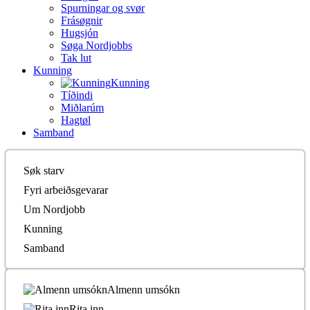
Spurningar og svør
Frásøgnir
Hugsjón
Søga Nordjobbs
Tak lut
Kunning
Kunning
Tíðindi
Miðlarúm
Hagtøl
Samband
Søk starv
Fyri arbeiðsgevarar
Um Nordjobb
Kunning
Samband
Almenn umsókn
Rita inn