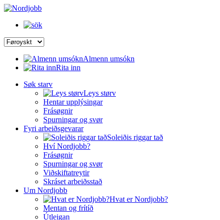
Almenn umsókn
Rita inn
Søk starv
Leys størv
Hentar upplýsingar
Frásøgnir
Spurningar og svør
Fyri arbeiðsgevarar
Soleiðis riggar tað
Hví Nordjobb?
Frásøgnir
Spurningar og svør
Viðskiftatreytir
Skráset arbeiðsstað
Um Nordjobb
Hvat er Nordjobb?
Mentan og frítíð
Útleigan