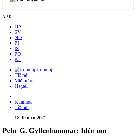
Mál:
DA
SV
NO
FI
IS
FO
KL
Kunning
Tíðindi
Miðlarúm
Hagtøl
Kunning
Tíðindi
18. februar 2025
Pehr G. Gyllenhammar: Idén om