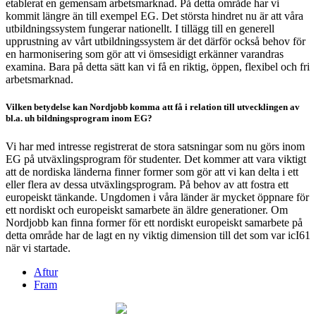
etablerat en gemensam arbetsmarknad. På detta område har vi
kommit längre än till exempel EG. Det största hindret nu är att våra
utbildningssystem fungerar nationellt. I tillägg till en generell
upprustning av vårt utbildningssystem är det därför också behov för
en harmonisering som gör att vi ömsesidigt erkänner varandras
examina. Bara på detta sätt kan vi få en riktig, öppen, flexibel och fri
arbetsmarknad.
Vilken betydelse kan Nordjobb komma att få i relation till utvecklingen av
bl.a. uh bildningsprogram inom EG?
Vi har med intresse registrerat de stora satsningar som nu görs inom
EG på utväxlingsprogram för studenter. Det kommer att vara viktigt
att de nordiska länderna finner former som gör att vi kan delta i ett
eller flera av dessa utväxlingsprogram. På behov av att fostra ett
europeiskt tänkande. Ungdomen i våra länder är mycket öppnare för
ett nordiskt och europeiskt samarbete än äldre generationer. Om
Nordjobb kan finna former för ett nordiskt europeiskt samarbete på
detta område har de lagt en ny viktig dimension till det som var icI61
när vi startade.
Aftur
Fram