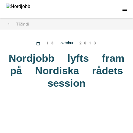
Tíðindi
Søk starv
Fyri arbeiðsgevarar
13. oktobur 2013
Um Nordjobb
Nordjobb lyfts fram
på Nordiska rådets
Kunning
session
Samband
Almenn umsókn
Rita inn
DA