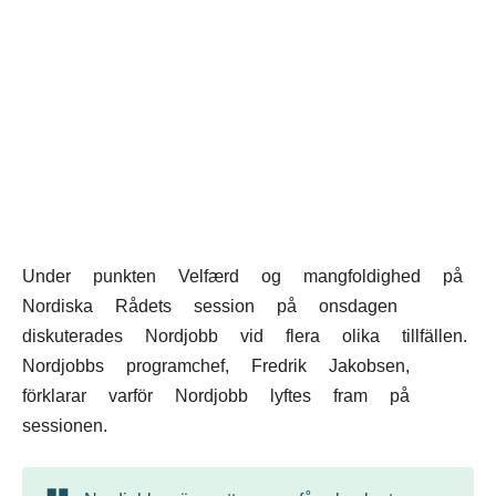
SV
NO
FI
IS
FO
KL
Mál:
Under punkten Velfærd og mangfoldighed på
Nordiska Rådets session på onsdagen
diskuterades Nordjobb vid flera olika tillfällen.
Nordjobbs programchef, Fredrik Jakobsen,
förklarar varför Nordjobb lyftes fram på
sessionen.