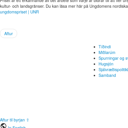
Priset är ett erkännande av det arbete som varje år bidrar till att fler 
kultur- och landsgränser. Du kan läsa mer här på Ungdomens nordisk
ungdomspriset | UNR
Aftur
Tíðindi
Miðlarúm
Spurningar og s
Hugsjón
Sjálvræðispolitik
Samband
Aftur til byrjan ⇧
public
In English