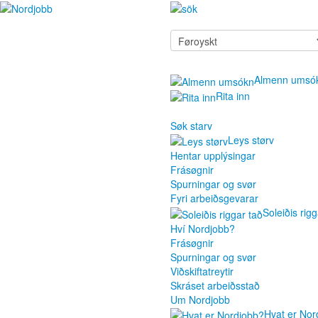
Almenn umsó
Rita inn
Søk starv
Leys størv
Hentar upplýsingar
Frásøgnir
Spurningar og svør
Fyri arbeiðsgevarar
Soleiðis rigg
Hví Nordjobb?
Frásøgnir
Spurningar og svør
Viðskiftatreytir
Skráset arbeiðsstað
Um Nordjobb
Hvat er Nor