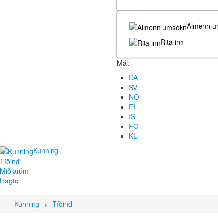
Almenn u
Rita inn
Mál:
DA
SV
NO
FI
IS
FO
KL
Kunning
Tíðindi
Miðlarúm
Hagtøl
Kunning
Tíðindi