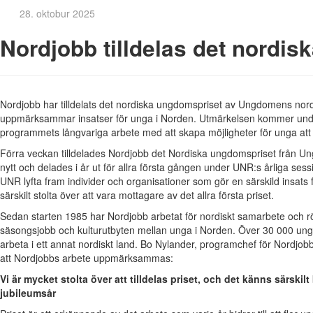
28. oktobur 2025
Nordjobb tilldelas det nordi
Nordjobb har tilldelats det nordiska ungdomspriset av Ungdomens nordi
uppmärksammar insatser för unga i Norden. Utmärkelsen kommer under
programmets långvariga arbete med att skapa möjligheter för unga att 
Förra veckan tilldelades Nordjobb det Nordiska ungdomspriset från U
nytt och delades i år ut för allra första gången under UNR:s årliga ses
UNR lyfta fram individer och organisationer som gör en särskild insats
särskilt stolta över att vara mottagare av det allra första priset.
Sedan starten 1985 har Nordjobb arbetat för nordiskt samarbete och r
säsongsjobb och kulturutbyten mellan unga i Norden. Över 30 000 unga ha
arbeta i ett annat nordiskt land. Bo Nylander, programchef för Nordjobb, b
att Nordjobbs arbete uppmärksammas:
Vi är mycket stolta över att tilldelas priset, och det känns särskilt
jubileumsår