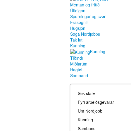
Mentan og frítíð
Útleigan
Spurningar og svør
Frásøgnir
Hugsjón
Søga Nordjobbs
Tak lut
Kunning
Kunning
Tíðindi
Miðlarúm
Hagtøl
Samband
Søk starv
Fyri arbeiðsgevarar
Um Nordjobb
Kunning
Samband