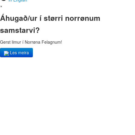
×
Áhugað/ur í størri norrønum
samstarvi?
Gerst limur í Norrøna Felagnum!
Les meira