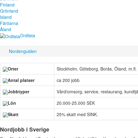
Finland
Grönland
Island
Färöarna
Åland
Ordlista
Nordenguiden
Orter
Stockholm, Göteborg, Borås, Öland, m.fl.
Antal platser
ca 200 jobb
Jobbtyper
Vård/omsorg, service, restaurang, kundtj
Lön
20.000-25.000 SEK
Skatt
25% skatt med SINK.
Nordjobb i Sverige