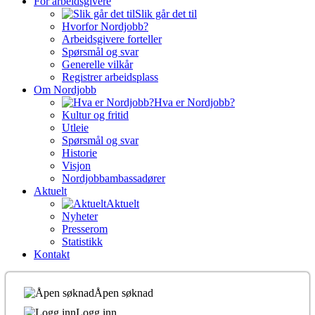
For arbeidsgivere
Slik går det til
Hvorfor Nordjobb?
Arbeidsgivere forteller
Spørsmål og svar
Generelle vilkår
Registrer arbeidsplass
Om Nordjobb
Hva er Nordjobb?
Kultur og fritid
Utleie
Spørsmål og svar
Historie
Visjon
Nordjobbambassadører
Aktuelt
Aktuelt
Nyheter
Presserom
Statistikk
Kontakt
Åpen søknad
Logg inn