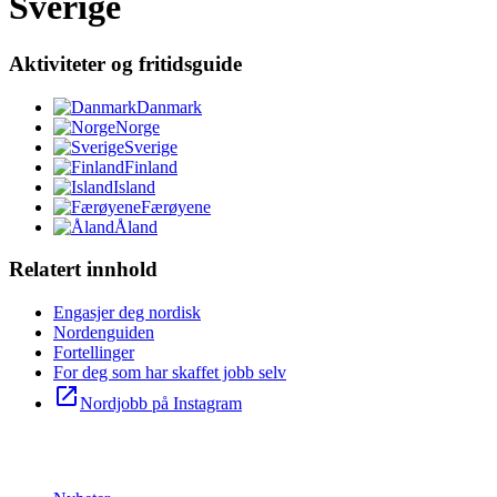
Sverige
Aktiviteter og fritidsguide
Danmark
Norge
Sverige
Finland
Island
Færøyene
Åland
Relatert innhold
Engasjer deg nordisk
Nordenguiden
Fortellinger
For deg som har skaffet jobb selv
open_in_new
Nordjobb på Instagram