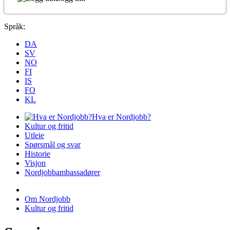
Språk:
DA
SV
NO
FI
IS
FO
KL
Hva er Nordjobb?
Kultur og fritid
Utleie
Spørsmål og svar
Historie
Visjon
Nordjobbambassadører
Om Nordjobb
Kultur og fritid