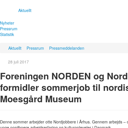
Aktuellt
Nyheter
Pressrum
Statistik
Aktuellt
Pressrum
Pressmeddelanden
28 juli 2017
Foreningen NORDEN og Nordi
formidler sommerjob til nord
Moesgård Museum
Denne sommer arbejder otte Nordjobbere i Århus. Gennem arbejds – o
unge nordboere arbejdserfaring og kulturopleveler i Danmark.