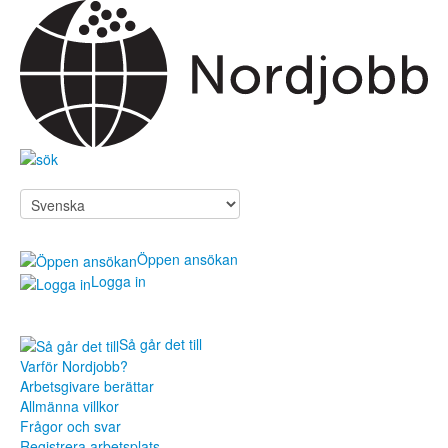
Öppen ansökan
Logga in
Så går det till
Sök jobb
Varför Nordjobb?
Arbetsgivare berättar
För arbetsgivare
Allmänna villkor
Så går det till
Frågor och svar
Varför Nordjobb?
Registrera arbetsplats