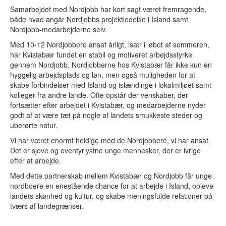
Samarbejdet med Nordjobb har kort sagt været fremragende,
både hvad angår Nordjobbs projektledelse i Island samt
Språk:
Nordjobb-medarbejderne selv.
DA
Med 10-12 Nordjobbere ansat årligt, især i løbet af sommeren,
SV
har Kvistabær fundet en stabil og motiveret arbejdsstyrke
NO
gennem Nordjobb. Nordjobberne hos Kvistabær får ikke kun en
FI
hyggelig arbejdsplads og løn, men også muligheden for at
IS
skabe forbindelser med Island og islændinge i lokalmiljøet samt
FO
kolleger fra andre lande. Ofte opstår der venskaber, der
KL
fortsætter efter arbejdet i Kvistabær, og medarbejderne nyder
godt af at være tæt på nogle af landets smukkeste steder og
uberørte natur.
Vi har været enormt heldige med de Nordjobbere, vi har ansat.
Det er sjove og eventyrlystne unge mennesker, der er ivrige
efter at arbejde.
Med dette partnerskab mellem Kvistabær og Nordjobb får unge
nordboere en enestående chance for at arbejde i Island, opleve
landets skønhed og kultur, og skabe meningsfulde relationer på
tværs af landegrænser.