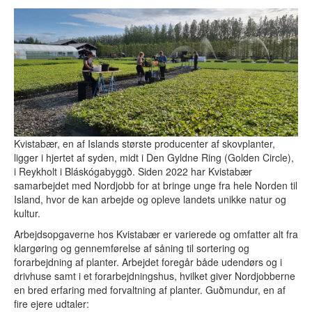
Registrera arbetsplats
Om Nordjobb
Vad är Nordjobb?
Kultur och fritid
Uthyrning
Frågor och svar
Vision
Historia
Nordjobbambassadörer
Kvistabær, en af Islands største producenter af skovplanter,
ligger i hjertet af syden, midt i Den Gyldne Ring (Golden Circle),
Aktuellt
i Reykholt i Bláskógabyggð. Siden 2022 har Kvistabær
Aktuellt
samarbejdet med Nordjobb for at bringe unge fra hele Norden til
Nyheter
Island, hvor de kan arbejde og opleve landets unikke natur og
Pressrum
kultur.
Statistik
Arbejdsopgaverne hos Kvistabær er varierede og omfatter alt fra
Kontakt
klargøring og gennemførelse af såning til sortering og
forarbejdning af planter. Arbejdet foregår både udendørs og i
drivhuse samt i et forarbejdningshus, hvilket giver Nordjobberne
Öppen ansökan
en bred erfaring med forvaltning af planter. Guðmundur, en af
fire ejere udtaler:
Logga in