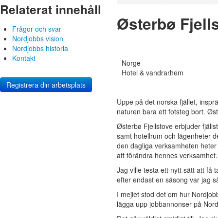
Relaterat innehåll
Østerbø Fjell
Frågor och svar
Nordjobbs vision
Nordjobbs historia
Kontakt
Norge
Hotel & vandrarhem
Registrera din arbetsplats
Uppe på det norska fjället, inspr
naturen bara ett fotsteg bort. Øs
Østerbø Fjellstove erbjuder fjäll
samt hotellrum och lägenheter de
den dagliga verksamheten heter 
att förändra hennes verksamhet.
Jag ville testa ett nytt sätt att 
efter endast en säsong var jag så n
I mejlet stod det om hur Nordjobb
lägga upp jobbannonser på Nord