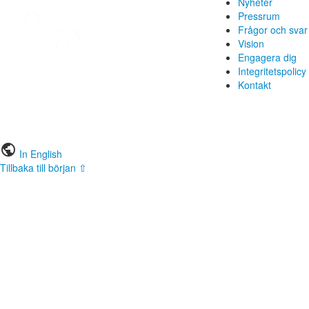
Nyheter
Pressrum
Frågor och svar
Vision
Engagera dig
Integritetspolicy
Kontakt
public
In English
Tillbaka till början ⇧