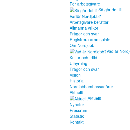
För arbetsgivare
Så går det till
Varför Nordjobb?
Arbetsgivare berättar
Allmänna villkor
Frågor och svar
Registrera arbetsplats
Om Nordjobb
Vad är Nord
Kultur och fritid
Uthyrning
Frågor och svar
Vision
Historia
Nordjobbambassadörer
Aktuellt
Aktuellt
Nyheter
Pressrum
Statistik
Kontakt