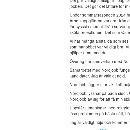
Det går väldigt smidigt till. Jag 
jobben. Det gör det lättare för m
Under sommarsäsongen 2024 har 
Arbetsuppgifterna varierar från 
får sysssla med alltifrån server
sköta receptionen. Det som Øster
Vi har många anställda som ses i
sommarjobbet var väldigt bra. Vi
hjälper dem med det.
Överlag har samverkan med Nord
Samarbetet med Nordjobb fungera
kandidater. Jag är väldigt nöjd.
Nordjobb lägger stor vikt i att 
Nordjobb lyssnar på båda sidor.
Nordjobb av sig för att få min sid
Uppstår utmaningar med rekryterin
lösa problemen på bästa sätt, bå
Jag är väldigt nöjd och kommer h