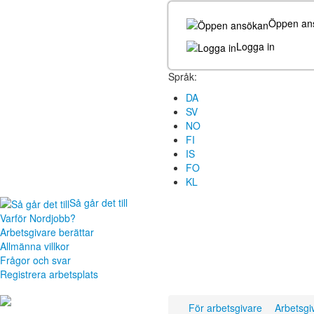
Öppen an
Logga in
Språk:
DA
SV
NO
FI
IS
FO
KL
Så går det till
Varför Nordjobb?
Arbetsgivare berättar
Allmänna villkor
Frågor och svar
Registrera arbetsplats
För arbetsgivare
Arbetsgi