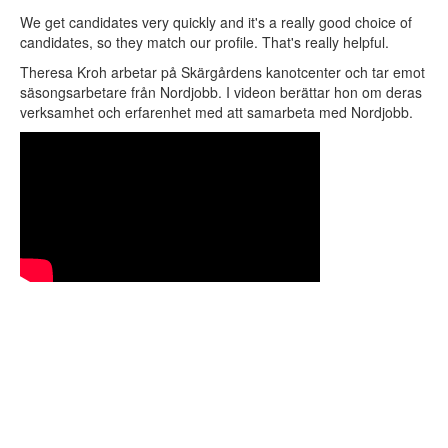
Registrera arbetsplats
We get candidates very quickly and it's a really good choice of
candidates, so they match our profile. That's really helpful.
Om Nordjobb
Theresa Kroh arbetar på Skärgårdens kanotcenter och tar emot
Vad är Nordjobb?
säsongsarbetare från Nordjobb. I videon berättar hon om deras
Kultur och fritid
verksamhet och erfarenhet med att samarbeta med Nordjobb.
Uthyrning
Frågor och svar
Vision
Historia
Nordjobbambassadörer
Aktuellt
Aktuellt
Nyheter
Pressrum
Statistik
Kontakt
Öppen ansökan
Logga in