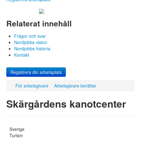
Arbetsgivare berättar
Allmänna villkor
Frågor och svar
Relaterat innehåll
Registrera arbetsplats
Om Nordjobb
Frågor och svar
Aktuellt
Nordjobbs vision
Nordjobbs historia
Kontakt
Kontakt
Sök jobb
Registrera din arbetsplats
Lediga jobb
Praktisk hjälp
För arbetsgivare
Arbetsgivare berättar
Berättelser
Frågor och svar
Skärgårdens kanotcenter
För arbetsgivare
Så går det till
Varför Nordjobb?
Arbetsgivare berättar
Sverige
Allmänna villkor
Turism
Frågor och svar