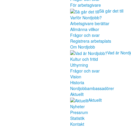
För arbetsgivare
Så går det till
Varför Nordjobb?
Arbetsgivare berättar
Allmänna villkor
Frågor och svar
Registrera arbetsplats
Om Nordjobb
Vad är Nord
Kultur och fritid
Uthyrning
Frågor och svar
Vision
Historia
Nordjobbambassadörer
Aktuellt
Aktuellt
Nyheter
Pressrum
Statistik
Kontakt