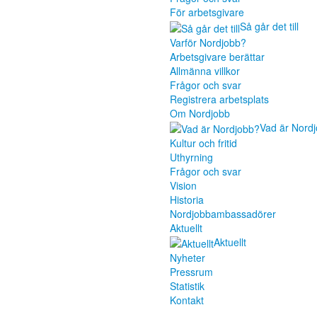
För arbetsgivare
Så går det till
Varför Nordjobb?
Arbetsgivare berättar
Allmänna villkor
Frågor och svar
Registrera arbetsplats
Om Nordjobb
Vad är Nord
Kultur och fritid
Uthyrning
Frågor och svar
Vision
Historia
Nordjobbambassadörer
Aktuellt
Aktuellt
Nyheter
Pressrum
Statistik
Kontakt