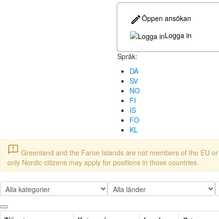
Öppen ansökan
Logga in
Språk:
DA
SV
NO
FI
IS
FO
KL
announcement
Greenland and the Faroe Islands are not members of the EU or 
only Nordic citizens may apply for positions in those countries.