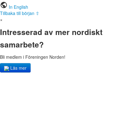
public
In English
Tillbaka till början ⇧
×
Intresserad av mer nordiskt
samarbete?
Bli medlem i Föreningen Norden!
Läs mer