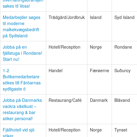
søkes til Voss!
Medarbejder søges
Trädgård/Jordbruk
Island
Syd Island
til moderne
malkekvægsbedrift
på Sydisland
Jobba på en
Hotell/Reception
Norge
Rondane
fjällstuga i Rondane!
Start nu!
1-2
Handel
Færøerne
Suðuroy
Butiksmedarbetare
sökes till Färöarnas
sydligaste ö
Jobba på Danmarks
Restaurang/Café
Danmark
Blåvand
vackra västkust –
restaurang & bar
söker personal!
Fjällhotell vid sjö
Hotell/Reception
Norge
Tynset
söker