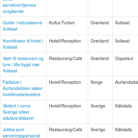
servitörer/tjenere
omgående
Guide i naturskønne
Kultur/Turism
Grønland
Ilulissat
Ilulissat
Koordinator til hotel i
Hotell/Reception
Grønland
Ilulissat
Ilulissat
Vært til restaurant og
Restaurang/Café
Grønland
Oqaatsut
ture i lille bygd nær
Ilulissat
Fjellstue i
Hotell/Reception
Norge
Aurlandsda
Aurlandsdalen søker
hotellmedarbeidere
Skidort i norra
Hotell/Reception
Sverige
Kåbdalis
Sverige söker
städare/diskare!
Jobba som
Restaurang/Café
Sverige
Kåbdalis
serveringspersonal