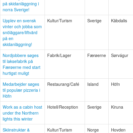
på skidanläggning i
norra Sverige!
Upplev en svensk
Kultur/Turism
Sverige
Kåbdalis
vinter och jobba som
snöläggare/liftvärd
på en
skidanläggning!
Nordjobbere søges
Fabrik/Lager
Færøerne
Sørvágur
til laksefabrik på
Færøerne med start
hurtigst muligt
Medarbejder søges
Restaurang/Café
Island
Höfn
til populær pizzeria i
Höfn
Work as a cabin host
Hotell/Reception
Sverige
Kiruna
under the Northern
lights this winter
Skiinstruktør &
Kultur/Turism
Norge
Hovden