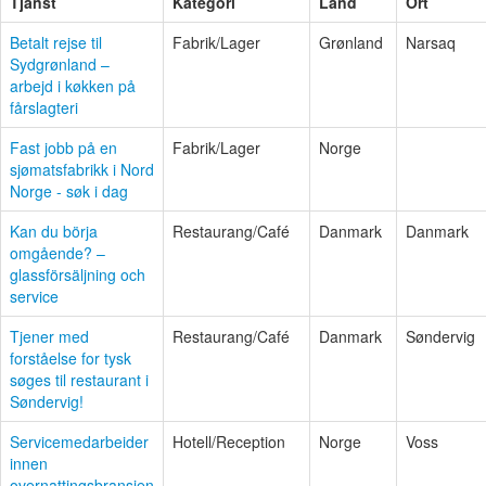
Tjänst
Kategori
Land
Ort
Betalt rejse til
Fabrik/Lager
Grønland
Narsaq
Sydgrønland –
arbejd i køkken på
fårslagteri
Fast jobb på en
Fabrik/Lager
Norge
sjømatsfabrikk i Nord
Norge - søk i dag
Kan du börja
Restaurang/Café
Danmark
Danmark
omgående? –
glassförsäljning och
service
Tjener med
Restaurang/Café
Danmark
Søndervig
forståelse for tysk
søges til restaurant i
Søndervig!
Servicemedarbeider
Hotell/Reception
Norge
Voss
innen
overnattingsbransjen