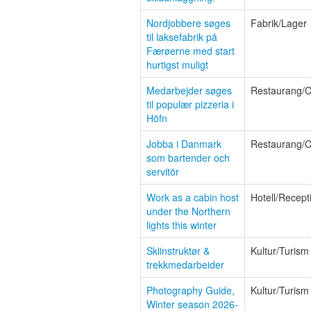
Nordjobbere søges
Fabrik/Lager
til laksefabrik på
Færøerne med start
hurtigst muligt
Medarbejder søges
Restaurang/C
til populær pizzeria i
Höfn
Jobba i Danmark
Restaurang/C
som bartender och
servitör
Work as a cabin host
Hotell/Recept
under the Northern
lights this winter
Skiinstruktør &
Kultur/Turism
trekkmedarbeider
Photography Guide,
Kultur/Turism
Winter season 2026-