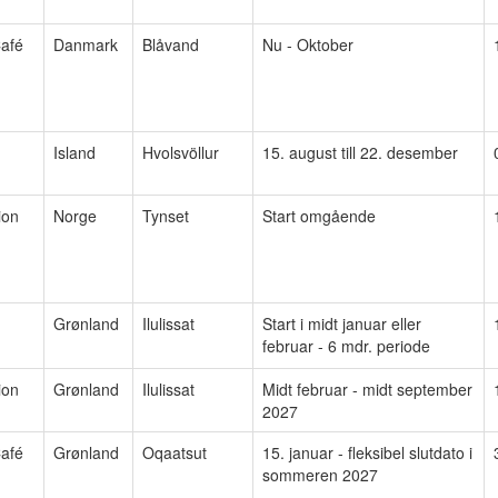
afé
Danmark
Blåvand
Nu - Oktober
Island
Hvolsvöllur
15. august till 22. desember
ion
Norge
Tynset
Start omgående
Grønland
Ilulissat
Start i midt januar eller
februar - 6 mdr. periode
ion
Grønland
Ilulissat
Midt februar - midt september
2027
afé
Grønland
Oqaatsut
15. januar - fleksibel slutdato i
sommeren 2027