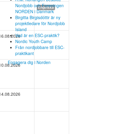
Nordjobb och Foreningen
Engelska
NORDEN i Danmark
Birgitta Birgisdóttir är ny
projektledare för Nordjobb
Island
Vad är en ESC-praktik?
16.08.2026
Nordic Youth Camp
Från nordjobbare till ESC-
praktikant
Engagera dig i Norden
10.08.2026
14.08.2026