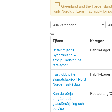
announcement
Greenland and the Faroe Island
only Nordic citizens may apply for po
Tjänst
Kategori
Betalt rejse til
Fabrik/Lager
Sydgrønland –
arbejd i køkken på
fårslagteri
Fast jobb på en
Fabrik/Lager
sjømatsfabrikk i Nord
Norge - søk i dag
Kan du börja
Restaurang/C
omgående? –
glassförsäljning och
service