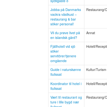
sydligaste ö
Jobba på Danmarks
Restaurang/C
vackra västkust –
restaurang & bar
söker personal!
Vil du prøve livet på
Annat
en islandsk gård?
Fjällhotell vid sjö
Hotell/Recept
söker
servitörer/tjenere
omgående
Guide i naturskønne
Kultur/Turism
Ilulissat
Koordinator til hotel i
Hotell/Recept
Ilulissat
Vært til restaurant og
Restaurang/C
ture i lille bygd nær
Ilulissat