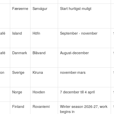
Færøerne
Sørvágur
Start hurtigst muligt
afé
Island
Höfn
September - november
afé
Danmark
Blåvand
August-december
ion
Sverige
Kiruna
november-mars
Norge
Hovden
7 december till 4 april
Finland
Rovaniemi
Winter season 2026-27, work
begins in