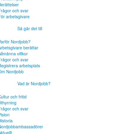
Berättelser
Frågor och svar
För arbetsgivare
Så går det till
Varför Nordjobb?
Arbetsgivare berättar
Allmänna villkor
Frågor och svar
Registrera arbetsplats
Om Nordjobb
Vad är Nordjobb?
ultur och fritid
Uthyrning
Frågor och svar
Vision
istoria
Nordjobbambassadörer
ktuellt