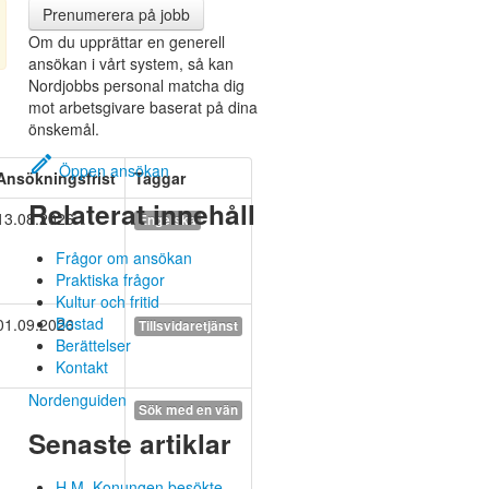
Prenumerera på jobb
Om du upprättar en generell
ansökan i vårt system, så kan
Nordjobbs personal matcha dig
mot arbetsgivare baserat på dina
önskemål.
edit
Öppen ansökan
Ansökningsfrist
Taggar
Relaterat innehåll
13.08.2026
Engelska
Frågor om ansökan
Praktiska frågor
Kultur och fritid
Bostad
01.09.2026
Tillsvidaretjänst
Berättelser
Kontakt
Norden­guiden
Sök med en vän
Senaste artiklar
H.M. Konungen besökte