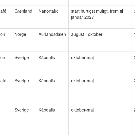
afé
Grønland
Nanortalik
start hurtigst muligt, frem til
januar 2027
ion
Norge
Aurlandsdalen
august - oktober
ion
Sverige
Kåbdalis
oktober-maj
afé
Sverige
Kåbdalis
oktober-maj
Sverige
Kåbdalis
oktober-maj