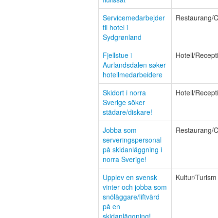
Servicemedarbejder
Restaurang/C
til hotel i
Sydgrønland
Fjellstue i
Hotell/Recept
Aurlandsdalen søker
hotellmedarbeidere
Skidort i norra
Hotell/Recept
Sverige söker
städare/diskare!
Jobba som
Restaurang/C
serveringspersonal
på skidanläggning i
norra Sverige!
Upplev en svensk
Kultur/Turism
vinter och jobba som
snöläggare/liftvärd
på en
skidanläggning!