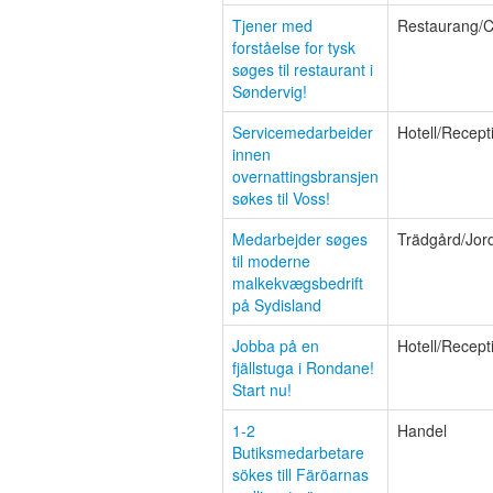
Tjener med
Restaurang/C
forståelse for tysk
søges til restaurant i
Søndervig!
Servicemedarbeider
Hotell/Recept
innen
overnattingsbransjen
søkes til Voss!
Medarbejder søges
Trädgård/Jor
til moderne
malkekvægsbedrift
på Sydisland
Jobba på en
Hotell/Recept
fjällstuga i Rondane!
Start nu!
1-2
Handel
Butiksmedarbetare
sökes till Färöarnas