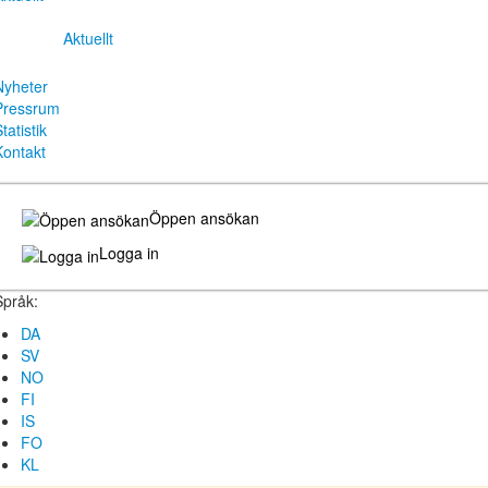
Aktuellt
Nyheter
Pressrum
tatistik
Kontakt
Öppen ansökan
Logga in
Språk:
DA
SV
NO
FI
IS
FO
KL