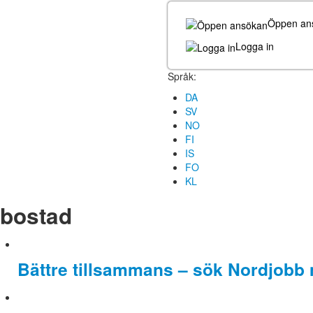
Öppen an
Logga in
Språk:
DA
SV
NO
FI
IS
FO
KL
bostad
Bättre tillsammans – sök Nordjobb