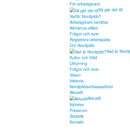
För arbetsgivare
Så går det till
Varför Nordjobb?
Arbetsgivare berättar
Allmänna villkor
Frågor och svar
Registrera arbetsplats
Om Nordjobb
Vad är Nord
Kultur och fritid
Uthyrning
Frågor och svar
Vision
Historia
Nordjobbambassadörer
Aktuellt
Aktuellt
Nyheter
Pressrum
Statistik
Kontakt