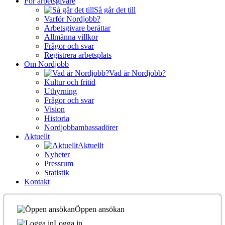
För arbetsgivare
Så går det till
Varför Nordjobb?
Arbetsgivare berättar
Allmänna villkor
Frågor och svar
Registrera arbetsplats
Om Nordjobb
Vad är Nordjobb?
Kultur och fritid
Uthyrning
Frågor och svar
Vision
Historia
Nordjobbambassadörer
Aktuellt
Aktuellt
Nyheter
Pressrum
Statistik
Kontakt
Öppen ansökan
Logga in