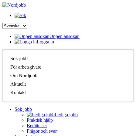
Öppen ansökan
Logga in
Sök jobb
För arbetsgivare
Om Nordjobb
Aktuellt
Kontakt
Sök jobb
Lediga jobb
Praktisk hjälp
Berättelser
Frågor och svar