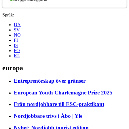
Språk:
DA
SV
NO
FI
IS
FO
KL
europa
Entreprenörskap över gränser
European Youth Charlemagne Prize 2025
Från nordjobbare till ESC-praktikant
Nordjobbare trivs i Åbo | Yle
Nyhet: Nordjobb tourist edition