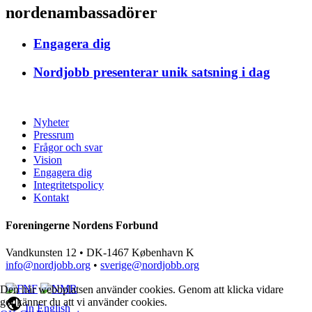
nordenambassadörer
Engagera dig
Nordjobb presenterar unik satsning i dag
Nyheter
Pressrum
Frågor och svar
Vision
Engagera dig
Integritetspolicy
Kontakt
Foreningerne Nordens Forbund
Vandkunsten 12 • DK-1467 København K
info@nordjobb.org
•
sverige@nordjobb.org
Den här webbplatsen använder cookies. Genom att klicka vidare
public
godkänner du att vi använder cookies.
In English