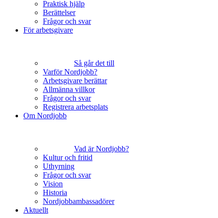
Praktisk hjälp
Berättelser
Frågor och svar
För arbetsgivare
Så går det till
Varför Nordjobb?
Arbetsgivare berättar
Allmänna villkor
Frågor och svar
Registrera arbetsplats
Om Nordjobb
Vad är Nordjobb?
Kultur och fritid
Uthyrning
Frågor och svar
Vision
Historia
Nordjobbambassadörer
Aktuellt