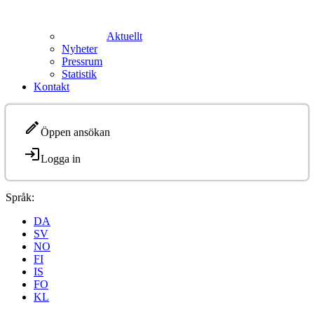
Aktuellt
Nyheter
Pressrum
Statistik
Kontakt
Öppen ansökan
Logga in
Språk:
DA
SV
NO
FI
IS
FO
KL