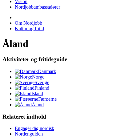
Vision
Nordjobbambassadører
Om Nordjobb
Kultur og fritid
Åland
Aktiviteter og fritidsguide
Danmark
Norge
Sverige
Finland
Island
Færøerne
Åland
Relateret indhold
Engagér dig nordisk
Nordenguiden