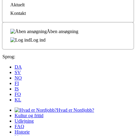
Aktuelt
Kontakt
Åben ansøgning
Log ind
Sprog:
DA
SV
NO
FI
IS
FO
KL
Hvad er Nordjobb?
Kultur og fritid
Udlejning
FAQ
Historie