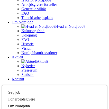
Hvorfor Nordjobb?
Arbejdsgivere fortæller
Generelle vilkår
FAQ
Tilmeld arbejdsplads
Om Nordjobb
Hvad er Nordjobb?
Kultur og fritid
Udlejning
FAQ
Historie
Vision
Nordjobbambassadører
Aktuelt
Aktuelt
Nyheder
Presserum
Statistik
Kontakt
Søg job
For arbejdsgivere
Om Nordjobb