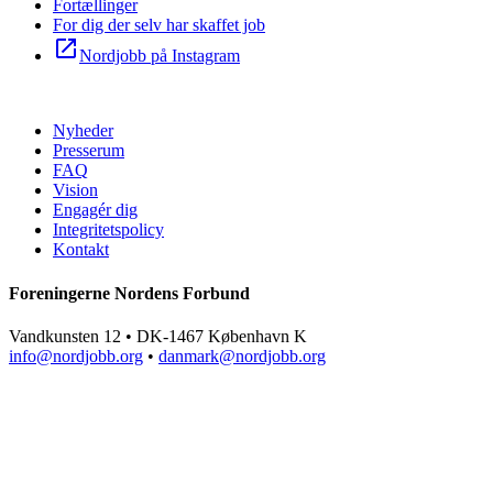
Fortællinger
For dig der selv har skaffet job
open_in_new
Nordjobb på Instagram
Nyheder
Presserum
FAQ
Vision
Engagér dig
Integritetspolicy
Kontakt
Foreningerne Nordens Forbund
Vandkunsten 12 • DK-1467 København K
info@nordjobb.org
•
danmark@nordjobb.org