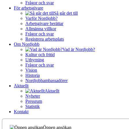
Frågor och svar
För arbetsgivare
Så går det till
Varför Nordjobb?
Arbetsgivare berättar
Allmänna villkor
Frågor och svar
Registrera arbetsplats
Om Nordjobb
Vad är Nordjobb?
Kultur och fritid
Uthyrning
Frågor och svar
Vision
Historia
Nordjobbambassadörer
Aktuellt
Aktuellt
Nyheter
Pressrum
Statistik
Kontakt
Öppen ansökan