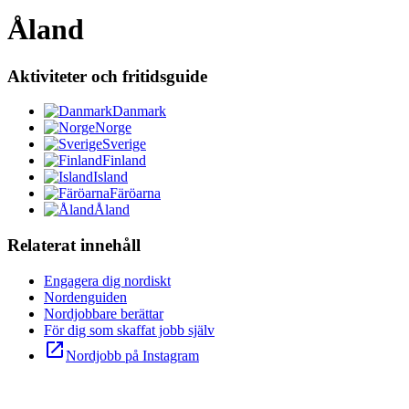
Åland
Aktiviteter och fritidsguide
Danmark
Norge
Sverige
Finland
Island
Färöarna
Åland
Relaterat innehåll
Engagera dig nordiskt
Nordenguiden
Nordjobbare berättar
För dig som skaffat jobb själv
open_in_new
Nordjobb på Instagram