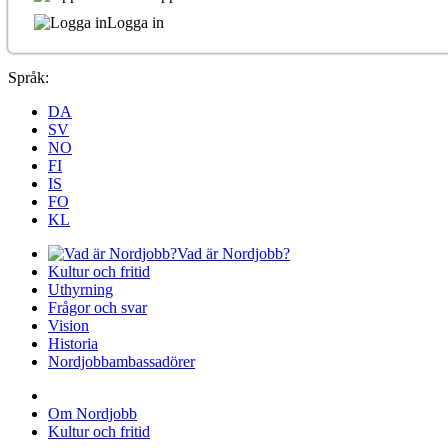
Logga in
Språk:
DA
SV
NO
FI
IS
FO
KL
Vad är Nordjobb?
Kultur och fritid
Uthyrning
Frågor och svar
Vision
Historia
Nordjobbambassadörer
Om Nordjobb
Kultur och fritid