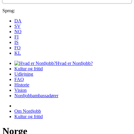
Sprog:
DA
SV
NO
FI
IS
FO
KL
Hvad er Nordjobb?
Kultur og fritid
Udlejning
FAQ
Historie
Vision
Nordjobbambassadører
Om Nordjobb
Kultur og fritid
Norge