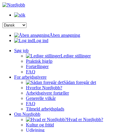
Åben ansøgning
Log ind
Søg job
Ledige stillinger
Praktisk hjælp
Fortællinger
FAQ
For arbejdsgivere
Sådan foregår det
Hvorfor Nordjobb?
Arbejdsgivere fortæller
Generelle vilkår
FAQ
Tilmeld arbejdsplads
Om Nordjobb
Hvad er Nordjobb?
Kultur og fritid
Udlejning