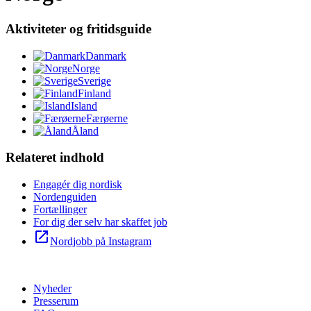
Aktiviteter og fritidsguide
Danmark
Norge
Sverige
Finland
Island
Færøerne
Åland
Relateret indhold
Engagér dig nordisk
Nordenguiden
Fortællinger
For dig der selv har skaffet job
open_in_new
Nordjobb på Instagram
Nyheder
Presserum