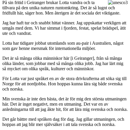
På sin fritid i Geiranger brukar Lotta vandra och ta
tillvara på den unika naturen runtomkring. Det är så lugnt och
fridfullt här, säger hon. Men återigen är det sociala det viktigaste.
Jag har haft tur och snabbt hittat vänner. Jag uppskattar verkligen att
umgås med dem. Vi har simmat i fjorden, festat, spelat brädspel, ätit
ute och vandrat.
Lotta har tidigare jobbat utomlands som au-pair i Australien, något
som gav henne mersmak för internationella miljöer.
Det är så många olika människor här [i Geiranger], från så många
olika länder, som jobbar med så många olika jobb. Jag har lärt mig
så mycket om olika språk, kulturer och människor.
För Lotta var just språket en av de stora drivkrafterna att söka sig till
Norge för att nordjobba. Hon hoppas kunna lära sig både svenska
och norska.
Min svenska är inte den bästa, det är för mig den största utmaningen
här. Det är inget negativt, men en utmaning. Det var en av
anledningarna till att jag åkte hit, för att lära mig svenska och norska.
Det går bättre med språken dag för dag. Jag gillar utmaningen, och
hoppas att jag blir mer självsäker i att tala svenska och norska.