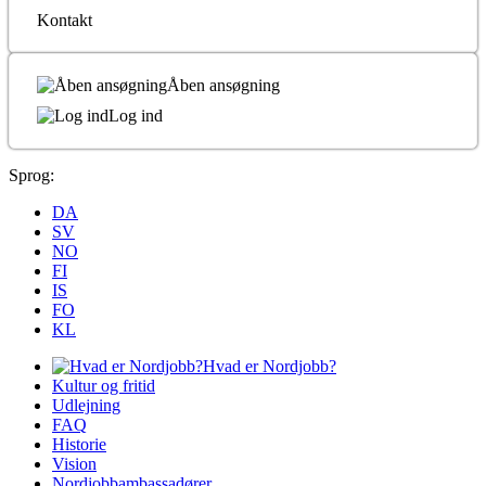
Kontakt
Åben ansøgning
Log ind
Sprog:
DA
SV
NO
FI
IS
FO
KL
Hvad er Nordjobb?
Kultur og fritid
Udlejning
FAQ
Historie
Vision
Nordjobbambassadører