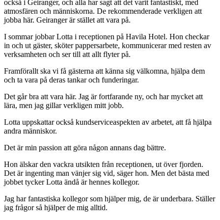
också i Geiranger, och alla har sagt att det varit fantastiskt, med
atmosfären och människorna. De rekommenderade verkligen att
jobba här. Geiranger är stället att vara på.
I sommar jobbar Lotta i receptionen på Havila Hotel. Hon checkar
in och ut gäster, sköter pappersarbete, kommunicerar med resten av
verksamheten och ser till att allt flyter på.
Framförallt ska vi få gästerna att känna sig välkomna, hjälpa dem
och ta vara på deras tankar och funderingar.
Det går bra att vara här. Jag är fortfarande ny, och har mycket att
lära, men jag gillar verkligen mitt jobb.
Lotta uppskattar också kundserviceaspekten av arbetet, att få hjälpa
andra människor.
Det är min passion att göra någon annans dag bättre.
Hon älskar den vackra utsikten från receptionen, ut över fjorden.
Det är ingenting man vänjer sig vid, säger hon. Men det bästa med
jobbet tycker Lotta ändå är hennes kollegor.
Jag har fantastiska kollegor som hjälper mig, de är underbara. Ställer
jag frågor så hjälper de mig alltid.