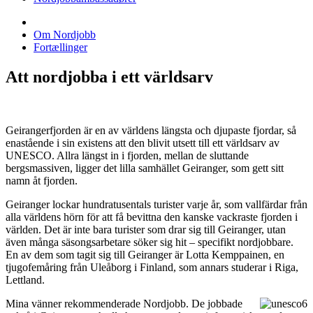
Om Nordjobb
Fortællinger
Att nordjobba i ett världsarv
Geirangerfjorden är en av världens längsta och djupaste fjordar, så
enastående i sin existens att den blivit utsett till ett världsarv av
UNESCO. Allra längst in i fjorden, mellan de sluttande
bergsmassiven, ligger det lilla samhället Geiranger, som gett sitt
namn åt fjorden.
Geiranger lockar hundratusentals turister varje år, som vallfärdar från
alla världens hörn för att få bevittna den kanske vackraste fjorden i
världen. Det är inte bara turister som drar sig till Geiranger, utan
även många säsongsarbetare söker sig hit – specifikt nordjobbare.
En av dem som tagit sig till Geiranger är Lotta Kemppainen, en
tjugofemåring från Uleåborg i Finland, som annars studerar i Riga,
Lettland.
Mina vänner rekommenderade Nordjobb. De jobbade