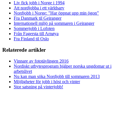
Liv fick jobb i Norge i 1994
Att nordjobba i ett världsarv
Nordjobb i Norge: ”Har öppnat upp min ögon”
Fra Danmark til Geiranger
Internationell miljö på sommaren i Geiranger
Sommerjobb i Lofoten
Från Fagersta till Arnøya
Fra Finland til Oslo
Relaterede artikler
Vinnare av fototävlingen 2016
Nordiskt utbytesprogram hjälper norska ungdomar ut i
arbetslivet
Nu kan man söka Nordjobb till sommaren 2013
Möjligheter för jobb i höst och vinter
Stor satsning på vinterjobb!