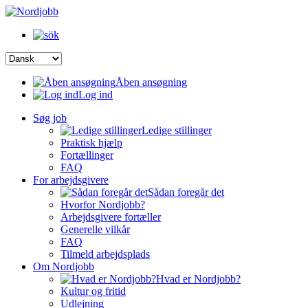
Åben ansøgning
Log ind
Søg job
Ledige stillinger
Praktisk hjælp
Fortællinger
FAQ
For arbejdsgivere
Sådan foregår det
Hvorfor Nordjobb?
Arbejdsgivere fortæller
Generelle vilkår
FAQ
Tilmeld arbejdsplads
Om Nordjobb
Hvad er Nordjobb?
Kultur og fritid
Udlejning