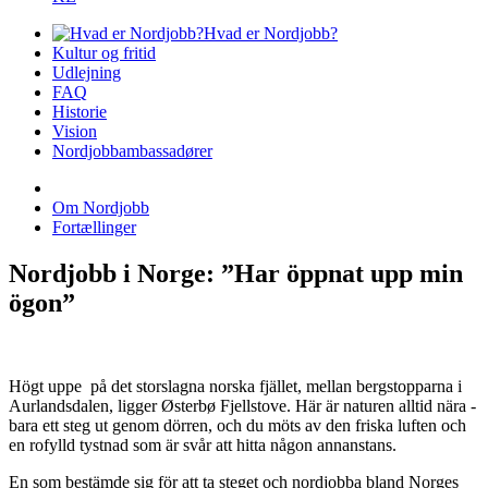
Hvad er Nordjobb?
Kultur og fritid
Udlejning
FAQ
Historie
Vision
Nordjobbambassadører
Om Nordjobb
Fortællinger
Nordjobb i Norge: ”Har öppnat upp min
ögon”
Högt uppe på det storslagna norska fjället, mellan bergstopparna i
Aurlandsdalen, ligger Østerbø Fjellstove. Här är naturen alltid nära -
bara ett steg ut genom dörren, och du möts av den friska luften och
en rofylld tystnad som är svår att hitta någon annanstans.
En som bestämde sig för att ta steget och nordjobba bland Norges