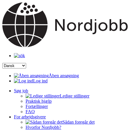
Åben ansøgning
Log ind
Søg job
Ledige stillinger
Praktisk hjælp
Fortællinger
FAQ
For arbejdsgivere
Sådan foregår det
Hvorfor Nordjobb?