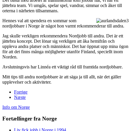
Det bästa med arbetet är människorna som jobbar här, vi har ett
jättebra team. Vi umgås, spelar spel, vandrar, simmar och åker till
orterna i närheten tillsammans.
Hennes val att spendera en sommar som
nordjobbare i Norge är något hon varmt rekommenderar till andra.
Jag skulle verkligen rekommendera Nordjobb till andra. Det är ett
jättebra koncept. Det lönar sig verkligen att åka hemifrån och
uppleva andra platser och människor. Det har öppnat upp mina ögon
för att det finns många möjligheter utanför Finland, speciellt inom
Norden.
Avslutningsvis har Linnéa ett viktigt råd till framtida nordjobbare.
Mitt tips till andra nordjobbare är att säga ja till allt, när det gäller
upplevelser och aktiviteter.
Forrige
Næste
Info om Norge
Fortællinger fra Norge
Liv fick jobb i Norge i 1994