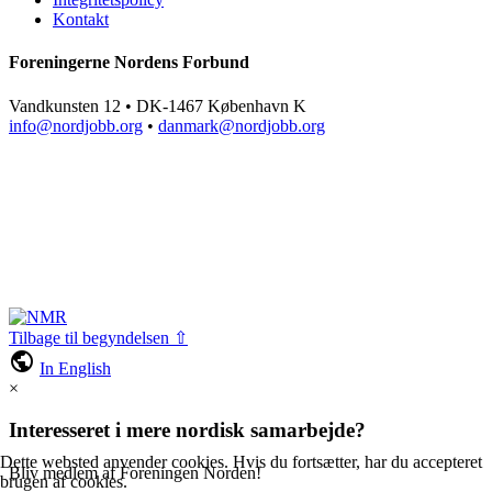
Kontakt
Foreningerne Nordens Forbund
Vandkunsten 12 • DK-1467 København K
info@nordjobb.org
•
danmark@nordjobb.org
Tilbage til begyndelsen ⇧
public
In English
×
Interesseret i mere nordisk samarbejde?
Dette websted anvender cookies. Hvis du fortsætter, har du accepteret
Bliv medlem af Foreningen Norden!
brugen af cookies.