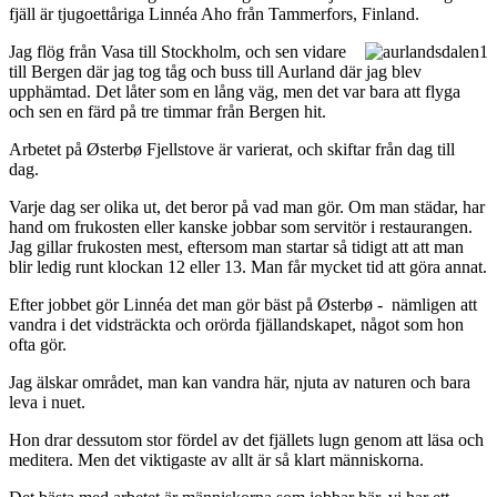
fjäll är tjugoettåriga Linnéa Aho från Tammerfors, Finland.
Jag flög från Vasa till Stockholm, och sen vidare
till Bergen där jag tog tåg och buss till Aurland där jag blev
upphämtad. Det låter som en lång väg, men det var bara att flyga
och sen en färd på tre timmar från Bergen hit.
Arbetet på Østerbø Fjellstove är varierat, och skiftar från dag till
dag.
Varje dag ser olika ut, det beror på vad man gör. Om man städar, har
hand om frukosten eller kanske jobbar som servitör i restaurangen.
Jag gillar frukosten mest, eftersom man startar så tidigt att att man
blir ledig runt klockan 12 eller 13. Man får mycket tid att göra annat.
Efter jobbet gör Linnéa det man gör bäst på Østerbø - nämligen att
vandra i det vidsträckta och orörda fjällandskapet, något som hon
ofta gör.
Jag älskar området, man kan vandra här, njuta av naturen och bara
leva i nuet.
Hon drar dessutom stor fördel av det fjällets lugn genom att läsa och
meditera. Men det viktigaste av allt är så klart människorna.