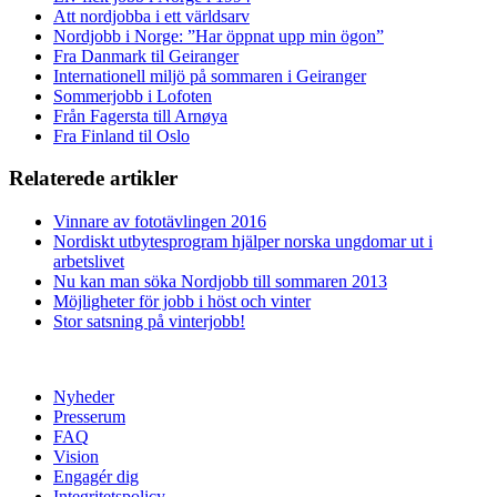
Att nordjobba i ett världsarv
Nordjobb i Norge: ”Har öppnat upp min ögon”
Fra Danmark til Geiranger
Internationell miljö på sommaren i Geiranger
Sommerjobb i Lofoten
Från Fagersta till Arnøya
Fra Finland til Oslo
Relaterede artikler
Vinnare av fototävlingen 2016
Nordiskt utbytesprogram hjälper norska ungdomar ut i
arbetslivet
Nu kan man söka Nordjobb till sommaren 2013
Möjligheter för jobb i höst och vinter
Stor satsning på vinterjobb!
Nyheder
Presserum
FAQ
Vision
Engagér dig
Integritetspolicy