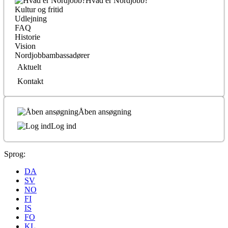
Hvad er Nordjobb?
Kultur og fritid
Udlejning
FAQ
Historie
Vision
Nordjobbambassadører
Aktuelt
Kontakt
Åben ansøgning
Log ind
Sprog:
DA
SV
NO
FI
IS
FO
KL