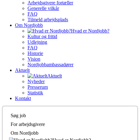
Arbejdsgivere fortæller
Generelle vilkår
FAQ
Tilmeld arbejdsplads
Om Nordjobb
Hvad er Nordjobb?
Kultur og fritid
Udlejning
FAQ
Historie
Vision
Nordjobbambassadører
Aktuelt
Aktuelt
Nyheder
Presserum
Statistik
Kontakt
Søg job
For arbejdsgivere
Om Nordjobb