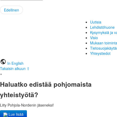
Edellinen
Uutisia
Lehdistöhuone
Kysymyksiä ja v
Visio
Mukaan toimint
Tietosuojakäytä
Yhteystiedot
public
In English
Takaisin alkuun ⇧
×
Haluatko edistää pohjomaista
yhteistyötä?
Liity Pohjola-Nordenin jäseneksi!
Lue lisää