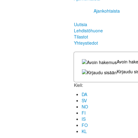
Ajankohtaista
Uutisia
Lehdistöhuone
Tilastot
Yhteystiedot
Avoin hak
Kirjaudu s
Kieli:
DA
SV
NO
FI
IS
FO
KL