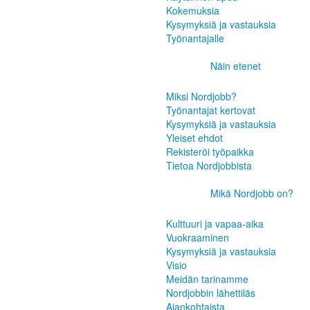
Kokemuksia
Kysymyksiä ja vastauksia
Työnantajalle
Näin etenet
Miksi Nordjobb?
Työnantajat kertovat
Kysymyksiä ja vastauksia
Yleiset ehdot
Rekisteröi työpaikka
Tietoa Nordjobbista
Mikä Nordjobb on?
Kulttuuri ja vapaa-aika
Vuokraaminen
Kysymyksiä ja vastauksia
Visio
Meidän tarinamme
Nordjobbin lähettiläs
Ajankohtaista