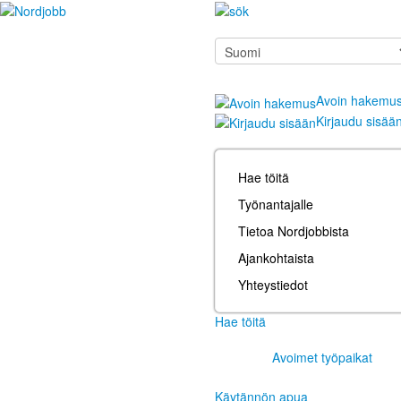
Avoin hakemu
Kirjaudu sisää
Hae töitä
Työnantajalle
Tietoa Nordjobbista
Ajankohtaista
Yhteystiedot
Hae töitä
Avoimet työpaikat
Käytännön apua