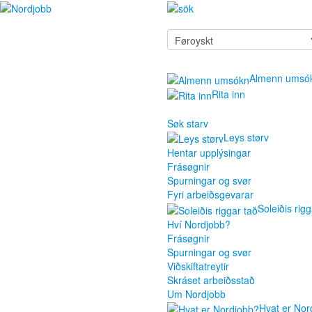
Almenn umsó
Rita inn
Søk starv
Leys størv
Hentar upplýsingar
Frásøgnir
Spurningar og svør
Fyri arbeiðsgevarar
Soleiðis rigg
Hví Nordjobb?
Frásøgnir
Spurningar og svør
Viðskiftatreytir
Skráset arbeiðsstað
Um Nordjobb
Hvat er Nor