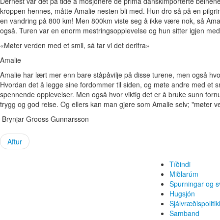
Dernest var det på tide å mosjonere de prima danskimporterte beinene. 
kroppen hennes, måtte Amalie nesten bli med. Hun dro så på en pilgri
en vandring på 800 km! Men 800km viste seg å ikke være nok, så Amal
også. Turen var en enorm mestringsopplevelse og hun sitter igjen med e
«Møter verden med et smil, så tar vi det derifra»
Amalie
Amalie har lært mer enn bare ståpåvilje på disse turene, men også hvor
Hvordan det å legge sine fordommer til siden, og møte andre med et 
spennende opplevelser. Men også hvor viktig det er å bruke sunn fornuft,
trygg og god reise. Og ellers kan man gjøre som Amalie selv; "møter ver
Brynjar Grooss Gunnarsson
Aftur
Tíðindi
Miðlarúm
Spurningar og s
Hugsjón
Sjálvræðispolitik
Samband