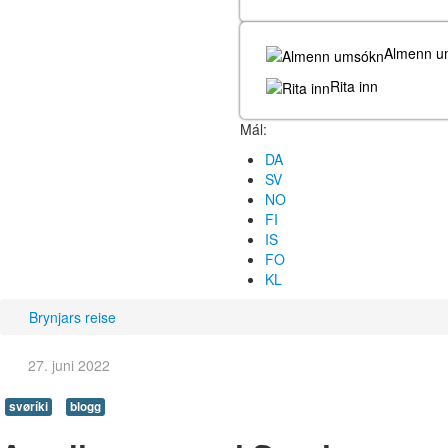
Almenn u
Rita inn
Mál:
DA
SV
NO
FI
IS
FO
KL
Brynjars reise
27. juni 2022
svøríki
blogg