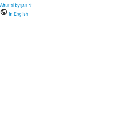
Aftur til byrjan ⇧
public
In English