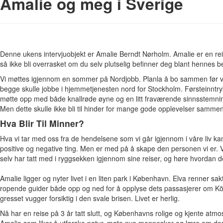
Amalie og meg i Sverige
Denne ukens intervjuobjekt er Amalie Berndt Nørholm. Amalie er en rei
så ikke bli overrasket om du selv plutselig befinner deg blant hennes b
Vi møttes igjennom en sommer på Nordjobb. Planla å bo sammen før vi
begge skulle jobbe i hjemmetjenesten nord for Stockholm. Førsteinntry
møtte opp med både knallrøde øyne og en litt fraværende sinnsstemning.
Men dette skulle ikke bli til hinder for mange gode opplevelser sammen
Hva Blir Til Minner?
Hva vi tar med oss fra de hendelsene som vi går igjennom i våre liv 
positive og negative ting. Men er med på å skape den personen vi er. V
selv har tatt med i ryggsekken igjennom sine reiser, og høre hvordan d
Amalie ligger og nyter livet i en liten park i København. Elva renner sak
ropende guider både opp og ned for å opplyse dets passasjerer om Kö
gresset vugger forsiktig i den svale brisen. Livet er herlig.
Nå har en reise på 3 år tatt slutt, og Københavns rolige og kjente atmos
Amalie som liker å utforske natur, møte nye mennesker og lære om dere