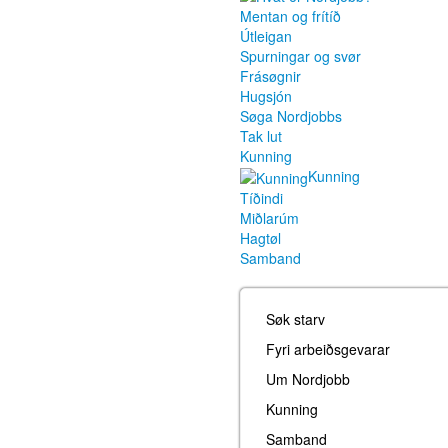
Mentan og frítíð
Útleigan
Spurningar og svør
Frásøgnir
Hugsjón
Søga Nordjobbs
Tak lut
Kunning
Kunning
Tíðindi
Miðlarúm
Hagtøl
Samband
Søk starv
Fyri arbeiðsgevarar
Um Nordjobb
Kunning
Samband