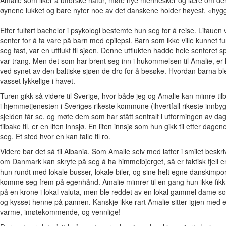
øynene lukket og bare nyter noe av det danskene holder høyest, «hy
Etter fulført bachelor i psykologi bestemte hun seg for å reise. Litauen 
senter for å ta vare på barn med epilepsi. Barn som ikke ville kunnet 
seg fast, var en utflukt til sjøen. Denne utflukten hadde hele senteret sp
var trang. Men det som har brent seg inn i hukommelsen til Amalie, er 
ved synet av den baltiske sjøen de dro for å besøke. Hvordan barna ble 
vasset lykkelige i havet.
Turen gikk så videre til Sverige, hvor både jeg og Amalie kan mimre tilb
i hjemmetjenesten i Sveriges rikeste kommune (ihvertfall rikeste innbyg
sjelden får se, og møte dem som har stått sentralt i utformingen av d
tilbake til, er en liten innsjø. En liten innsjø som hun gikk til etter dage
seg. Et sted hvor en kan falle til ro.
Videre bar det så til Albania. Som Amalie selv med latter i smilet beskri
om Danmark kan skryte på seg å ha himmelbjerget, så er faktisk fjell e
hun rundt med lokale busser, lokale biler, og sine helt egne danskimport
komme seg frem på egenhånd. Amalie mimrer til en gang hun ikke fi
på en krone i lokal valuta, men ble reddet av en lokal gammel dame so
og kysset henne på pannen. Kanskje ikke rart Amalie sitter igjen med et 
varme, imøtekommende, og vennlige!