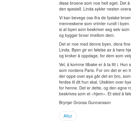
disse broene som noe helt eget. Det å f
den spesiell. Linda sykler nesten overal
Vi kan bevege oss ifra de fysiske broen
menneskene som vrimler rundt i byen. 
si at byen som beskriver seg selv som n
og bygger broer imellom dem.
Det er noe med denne byen, dens fine sy
Linda. Byen gir en følelse av å høre h
og kroker å oppdage, for dem som velge
Vel, å komme tilbake er å ta litt i. Hun 
som nordens Paris. For om det er en tin
der oppe over øya går det en bro, som g
ferdes til dit hun skal. Utsikten over by
for henne. Det er dette, og den egne r
beskrives som et «hjem». Et sted å føle
Brynjar Grooss Gunnarsson
Aftur