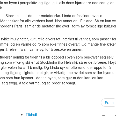
å se byen i perspektiv, og tilgang til alle dens hjørner er noe som gjør
t.
e i Stockholm, til de mer metaforiske. Linda er fascinert av alle
Mennesker fra alle verdens land. Noe annet en i Finland. Så en kan ve
ordens Paris, samler de metaforiske øyer i form av forskjellige kulture
kkelmuligheter, kulturelle diversitet, nærhet til vannet, som passer fo
jemme, og en varme og ro som ikke finnes overalt. Og mange fine kriker
r å reise ifra sin vante øy, for å besøke en annen.
studerer nemlig for tiden til å bli logoped i byen som beskriver seg selv
g som virkelig skiller ut Stockholm ifra Helsinki, så er det broene. Høyt
jør veien fra a til b mulig. Og Linda sykler ofte rundt der oppe for å
en, og tilgjengeligheten det gir, er virkelig noe av det som skiller byen ut
oen som hun kjenner i denne byen, som gjør at den kan lett kan
 seg trygg, å føle varme, og se broer selvsagt.
Fram
Tíðindi