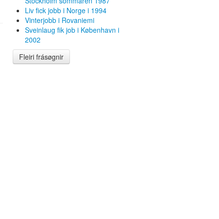
Stockholm sommaren 1987
Liv fick jobb i Norge i 1994
Vinterjobb i Rovaniemi
Sveinlaug fik job i København i
2002
Fleiri frásøgnir