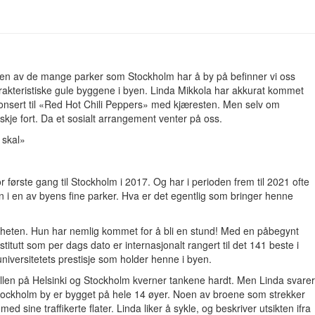
 en av de mange parker som Stockholm har å by på befinner vi oss
rakteristiske gule byggene i byen. Linda Mikkola har akkurat kommet
 konsert til «Red Hot Chili Peppers» med kjæresten. Men selv om
skje fort. Da et sosialt arrangement venter på oss.
 skal»
r første gang til Stockholm i 2017. Og har i perioden frem til 2021 ofte
en i en av byens fine parker. Hva er det egentlig som bringer henne
nnheten. Hun har nemlig kommet for å bli en stund! Med en påbegynt
titutt som per dags dato er internasjonalt rangert til det 141 beste i
niversitetets prestisje som holder henne i byen.
ellen på Helsinki og Stockholm kverner tankene hardt. Men Linda svarer
 Stockholm by er bygget på hele 14 øyer. Noen av broene som strekker
d sine traffikerte flater. Linda liker å sykle, og beskriver utsikten ifra