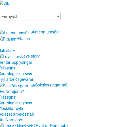
Almenn umsókn
Rita inn
Søk starv
Leys størv
Hentar upplýsingar
Frásøgnir
Spurningar og svør
Fyri arbeiðsgevarar
Soleiðis riggar tað
Hví Nordjobb?
Frásøgnir
Spurningar og svør
iðskiftatreytir
Skráset arbeiðsstað
Um Nordjobb
Hvat er Nordjobb?