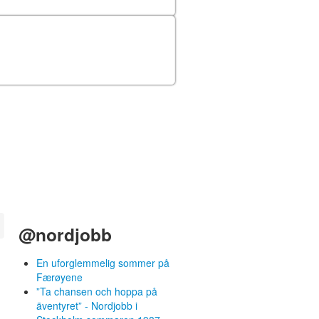
@nordjobb
En uforglemmelig sommer på
Færøyene
”Ta chansen och hoppa på
äventyret” - Nordjobb i