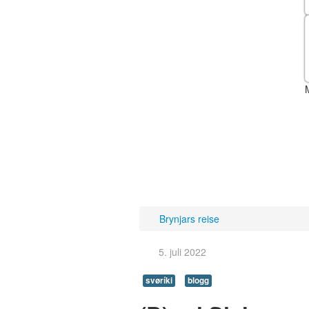
Brynjars reise
5. juli 2022
svøríki
blogg