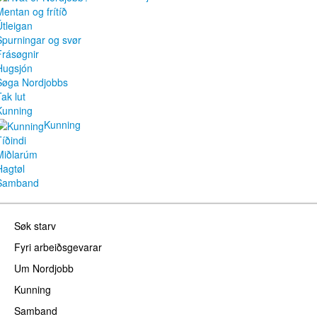
Mentan og frítíð
Útleigan
Spurningar og svør
Frásøgnir
Hugsjón
Søga Nordjobbs
ak lut
Kunning
Kunning
Tíðindi
Miðlarúm
Hagtøl
Samband
Søk starv
Fyri arbeiðsgevarar
Um Nordjobb
Kunning
Samband