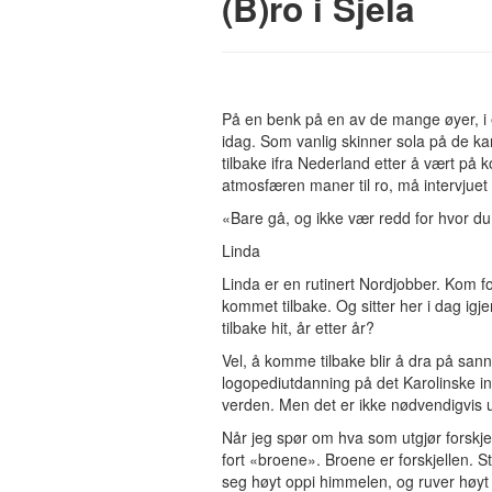
(B)ro i Sjela
På en benk på en av de mange øyer, i
idag. Som vanlig skinner sola på de ka
tilbake ifra Nederland etter å vært på
atmosfæren maner til ro, må intervjuet 
«Bare gå, og ikke vær redd for hvor du
Linda
Linda er en rutinert Nordjobber. Kom fo
kommet tilbake. Og sitter her i dag igj
tilbake hit, år etter år?
Vel, å komme tilbake blir å dra på sa
logopediutdanning på det Karolinske ins
verden. Men det er ikke nødvendigvis u
Når jeg spør om hva som utgjør forskj
fort «broene». Broene er forskjellen.
seg høyt oppi himmelen, og ruver høyt me