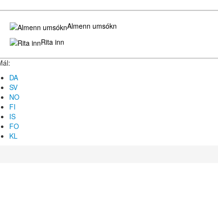
Almenn umsókn
Rita inn
Mál:
DA
SV
NO
FI
IS
FO
KL