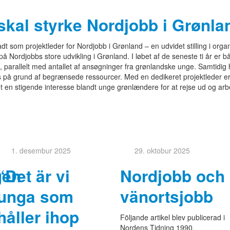
skal styrke Nordjobb i Grønla
dt som projektleder for Nordjobb i Grønland – en udvidet stilling i organi
 Nordjobbs store udvikling i Grønland. I løbet af de seneste ti år er b
 parallelt med antallet af ansøgninger fra grønlandske unge. Samtidig 
es på grund af begrænsede ressourcer. Med en dedikeret projektleder er
et en stigende interesse blandt unge grønlændere for at rejse ud og arb
1. desembur 2025
29. oktobur 2025
gen
“Det är vi
Nordjobb och
unga som
vänortsjobb
håller ihop
Följande artikel blev publicerad i
Nordens Tidning 1990.