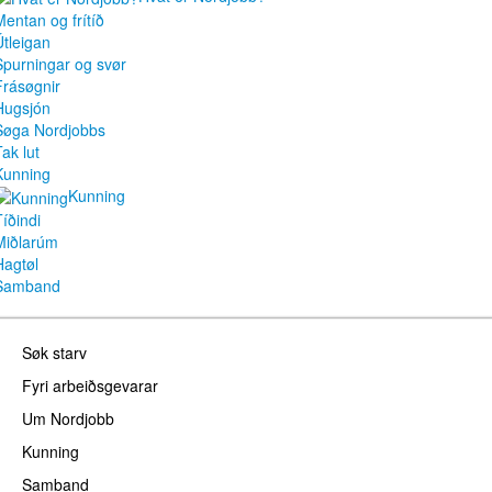
Mentan og frítíð
Útleigan
Spurningar og svør
Frásøgnir
Hugsjón
Søga Nordjobbs
ak lut
Kunning
Kunning
Tíðindi
Miðlarúm
Hagtøl
Samband
Søk starv
Fyri arbeiðsgevarar
Um Nordjobb
Kunning
Samband