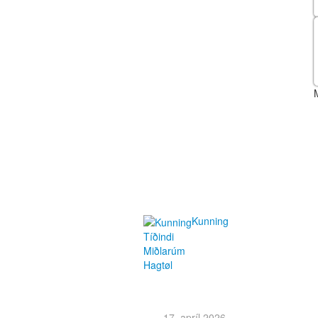
Kunning
Tíðindi
Miðlarúm
Hagtøl
17. apríl 2026