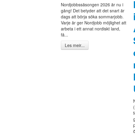
Nordjobbssäsongen 2026 är nu i
gång! Det betyder att det snart är
dags att börja söka sommarjobb.
Varje år ger Nordjobb möjlighet att
arbeta i ett annat nordiskt land,
få...
Les meir...