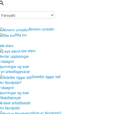
Almenn umsókn
Rita inn
Søk starv
Leys størv
Hentar upplýsingar
Frásøgnir
Spurningar og svør
Fyri arbeiðsgevarar
Soleiðis riggar tað
Hví Nordjobb?
Frásøgnir
Spurningar og svør
iðskiftatreytir
Skráset arbeiðsstað
Um Nordjobb
Hvat er Nordjobb?