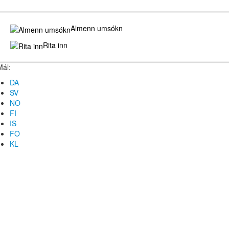
Almenn umsókn
Rita inn
Mál:
DA
SV
NO
FI
IS
FO
KL