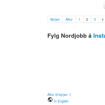
Byrjan
Aftur
1
2
3
4
Fylg Nordjobb á
Ins
Aftur til byrjan ⇧
public
In English