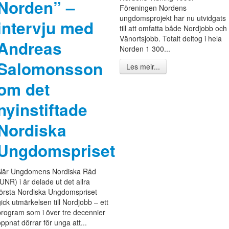
Norden” –
Föreningen Nordens
ungdomsprojekt har nu utvidgats
intervju med
till att omfatta både Nordjobb och
Vänortsjobb. Totalt deltog i hela
Andreas
Norden 1 300...
Salomonsson
Les meir...
om det
nyinstiftade
Nordiska
Ungdomspriset
När Ungdomens Nordiska Råd
(UNR) i år delade ut det allra
första Nordiska Ungdomspriset
gick utmärkelsen till Nordjobb – ett
program som i över tre decennier
öppnat dörrar för unga att...