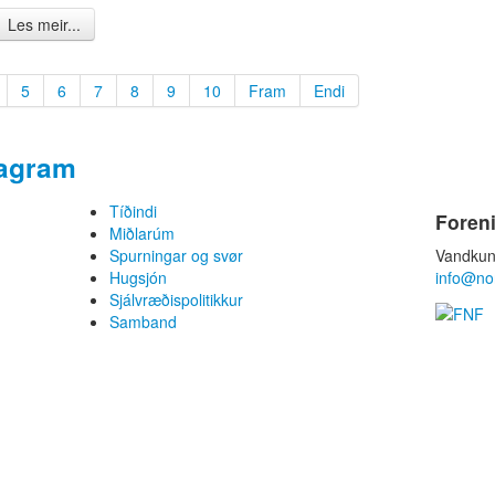
Les meir...
5
6
7
8
9
10
Fram
Endi
tagram
Tíðindi
Foren
Miðlarúm
Spurningar og svør
Vandkun
Hugsjón
info@no
Sjálvræðispolitikkur
Samband