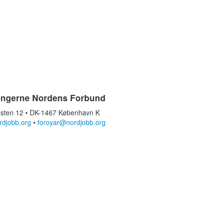
ingerne Nordens Forbund
sten 12 • DK-1467 København K
rdjobb.org
•
foroyar@nordjobb.org