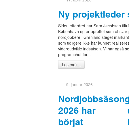
Ny projektleder 
Siden efteråret har Sara Jacobsen tiltrå
København og er oprettet som et svar på
nordjobbere i Grønland steget markant,
som tidligere ikke har kunnet realiser
videreudvikle indsatsen. Vi har også s
programchef for...
Les meir...
9. januar 2026
Nordjobbsäson
2026 har
börjat