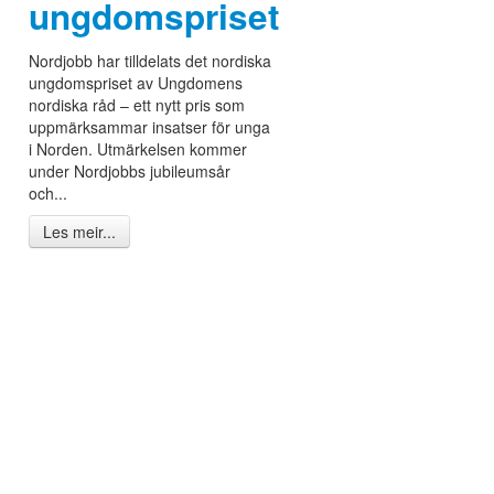
ungdomspriset
Nordjobb har tilldelats det nordiska
ungdomspriset av Ungdomens
nordiska råd – ett nytt pris som
uppmärksammar insatser för unga
i Norden. Utmärkelsen kommer
under Nordjobbs jubileumsår
och...
Les meir...