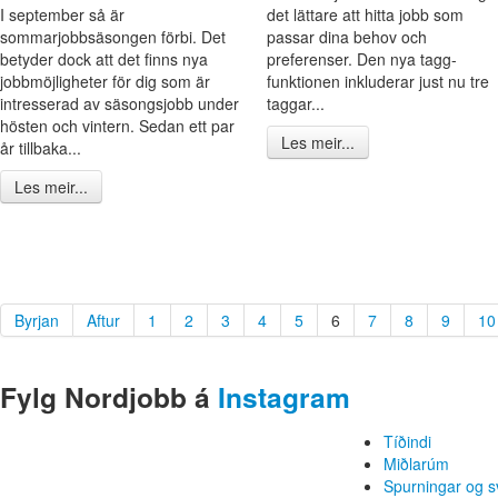
I september så är
det lättare att hitta jobb som
sommarjobbsäsongen förbi. Det
passar dina behov och
betyder dock att det finns nya
preferenser. Den nya tagg-
jobbmöjligheter för dig som är
funktionen inkluderar just nu tre
intresserad av säsongsjobb under
taggar...
hösten och vintern. Sedan ett par
Les meir...
år tillbaka...
Les meir...
Byrjan
Aftur
1
2
3
4
5
6
7
8
9
10
Fylg Nordjobb á
Instagram
Tíðindi
Miðlarúm
Spurningar og s