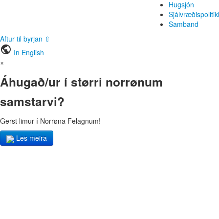
Hugsjón
Sjálvræðispolitik
Samband
Aftur til byrjan ⇧
public
In English
×
Áhugað/ur í størri norrønum
samstarvi?
Gerst limur í Norrøna Felagnum!
Les meira