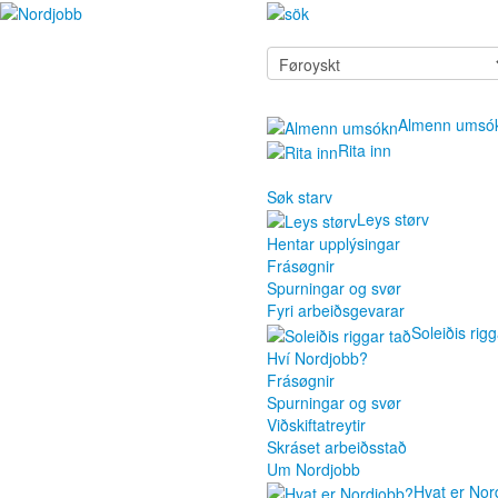
Almenn umsó
Rita inn
Søk starv
Leys størv
Hentar upplýsingar
Frásøgnir
Spurningar og svør
Fyri arbeiðsgevarar
Soleiðis rigg
Hví Nordjobb?
Frásøgnir
Spurningar og svør
Viðskiftatreytir
Skráset arbeiðsstað
Um Nordjobb
Hvat er Nor