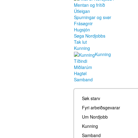
Mentan og frítíð
Útleigan
Spurningar og svør
Frásøgnir
Hugsjón
Søga Nordjobbs
Tak lut
Kunning
Kunning
Tíðindi
Miðlarúm
Hagtøl
Samband
Søk starv
Fyri arbeiðsgevarar
Um Nordjobb
Kunning
Samband