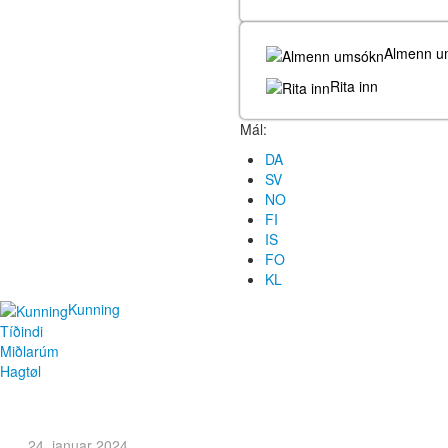
Almenn u
Rita inn
Mál:
DA
SV
NO
FI
IS
FO
KL
Kunning
Tíðindi
Miðlarúm
Hagtøl
24. januar 2024