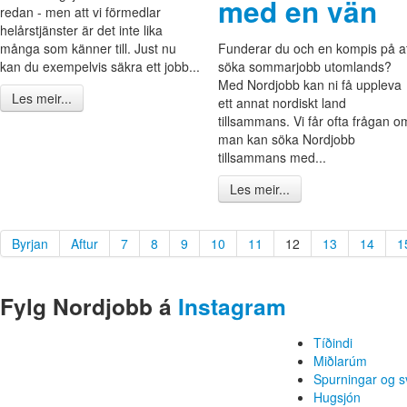
med en vän
redan - men att vi förmedlar
helårstjänster är det inte lika
många som känner till. Just nu
Funderar du och en kompis på a
kan du exempelvis säkra ett jobb...
söka sommarjobb utomlands?
Med Nordjobb kan ni få uppleva
Les meir...
ett annat nordiskt land
tillsammans. Vi får ofta frågan o
man kan söka Nordjobb
tillsammans med...
Les meir...
Byrjan
Aftur
7
8
9
10
11
12
13
14
1
Fylg Nordjobb á
Instagram
Tíðindi
Miðlarúm
Spurningar og s
Hugsjón