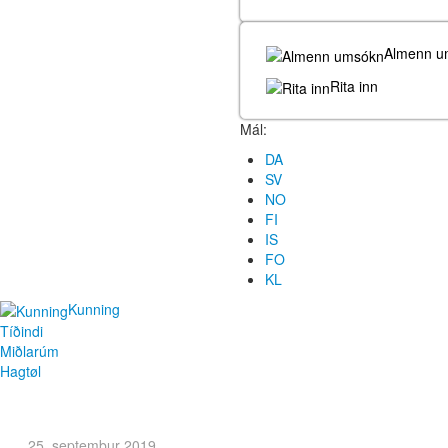
Almenn u
Rita inn
Mál:
DA
SV
NO
FI
IS
FO
KL
Kunning
Tíðindi
Miðlarúm
Hagtøl
25. septembur 2019