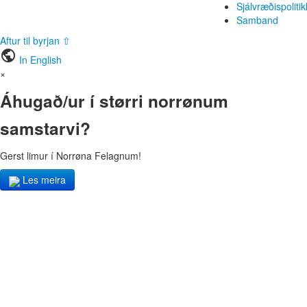
Sjálvræðispolitik
Samband
Aftur til byrjan ⇧
public
In English
×
Áhugað/ur í størri norrønum
samstarvi?
Gerst limur í Norrøna Felagnum!
Les meira