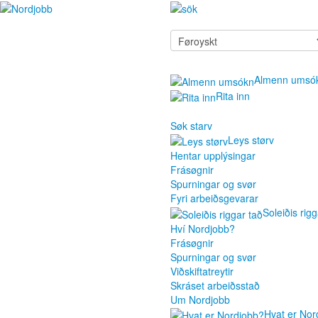
Almenn umsó
Rita inn
Søk starv
Leys størv
Hentar upplýsingar
Frásøgnir
Spurningar og svør
Fyri arbeiðsgevarar
Soleiðis rigg
Hví Nordjobb?
Frásøgnir
Spurningar og svør
Viðskiftatreytir
Skráset arbeiðsstað
Um Nordjobb
Hvat er Nor