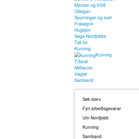
Mentan og frítíð
Útleigan
Spurningar og svør
Frásøgnir
Hugsjón
Søga Nordjobbs
Tak lut
Kunning
Kunning
Tíðindi
Miðlarúm
Hagtøl
Samband
Søk starv
Fyri arbeiðsgevarar
Um Nordjobb
Kunning
Samband