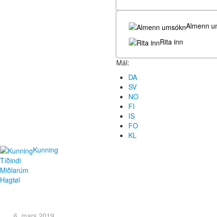
Almenn u
Rita inn
Mál:
DA
SV
NO
FI
IS
FO
KL
Kunning
Tíðindi
Miðlarúm
Hagtøl
6. mars 2019