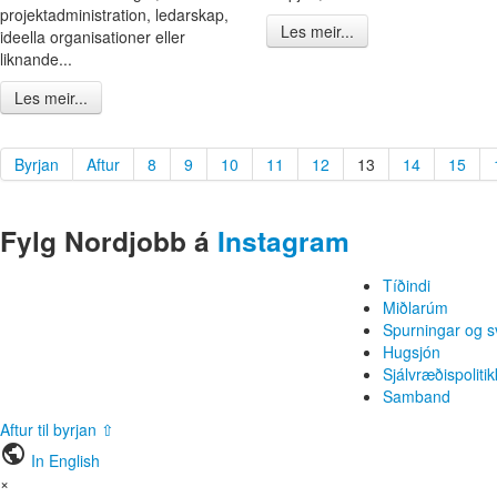
projektadministration, ledarskap,
Les meir...
ideella organisationer eller
liknande...
Les meir...
Byrjan
Aftur
8
9
10
11
12
13
14
15
Fylg Nordjobb á
Instagram
Tíðindi
Miðlarúm
Spurningar og s
Hugsjón
Sjálvræðispolitik
Samband
Aftur til byrjan ⇧
public
In English
×