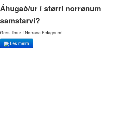
Áhugað/ur í størri norrønum
samstarvi?
Gerst limur í Norrøna Felagnum!
Les meira