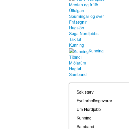
Mentan og frítíð
Útleigan
Spurningar og svør
Frásøgnir
Hugsjón
Søga Nordjobbs
Tak lut
Kunning
Kunning
Tíðindi
Miðlarúm
Hagtøl
Samband
Søk starv
Fyri arbeiðsgevarar
Um Nordjobb
Kunning
Samband