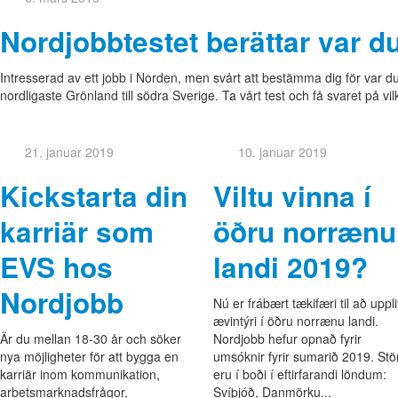
Nordjobbtestet berättar var 
Intresserad av ett jobb i Norden, men svårt att bestämma dig för var du
nordligaste Grönland till södra Sverige. Ta vårt test och få svaret på v
21. januar 2019
10. januar 2019
Kickstarta din
Viltu vinna í
karriär som
öðru norrænu
EVS hos
landi 2019?
Nordjobb
Nú er frábært tækifæri til að uppli
ævintýri í öðru norrænu landi.
Är du mellan 18-30 år och söker
Nordjobb hefur opnað fyrir
nya möjligheter för att bygga en
umsóknir fyrir sumarið 2019. Stö
karriär inom kommunikation,
eru í boði í eftirfarandi löndum:
arbetsmarknadsfrågor,
Svíþjóð, Danmörku...