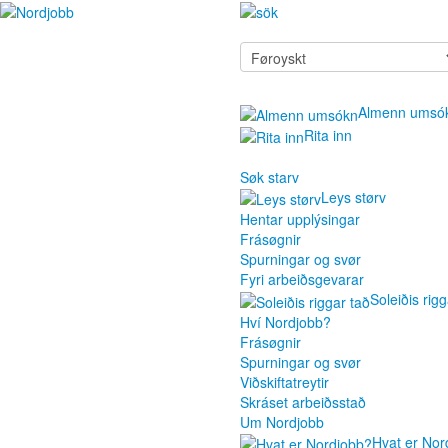
Almenn umsó
Rita inn
Søk starv
Leys størv
Hentar upplýsingar
Frásøgnir
Spurningar og svør
Fyri arbeiðsgevarar
Soleiðis rigg
Hví Nordjobb?
Frásøgnir
Spurningar og svør
Viðskiftatreytir
Skráset arbeiðsstað
Um Nordjobb
Hvat er Nor