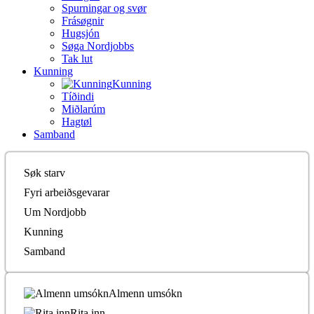
Spurningar og svør
Frásøgnir
Hugsjón
Søga Nordjobbs
Tak lut
Kunning
Kunning
Tíðindi
Miðlarúm
Hagtøl
Samband
Søk starv
Fyri arbeiðsgevarar
Um Nordjobb
Kunning
Samband
Almenn umsókn
Rita inn