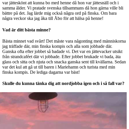
var jätteskönt att kunna bo med henne då hon var jättesnäll och i
samma ålder. Vi pratade svenska tillsammans då hon gärna ville bli
bättre på det. Jag lärde mig också några ord på finska. Om bara
några veckor ska jag åka till Åbo för att hälsa på henne!
Vad är ditt bästa minne?
Bästa minnet vad svårt! Det måste vara någonting med människorna
jag träffade där, min finska kompis och alla som jobbade där.
Ganska ofta efter jobbet så badade vi. Det var en jättevacker utsikt
från strandcaféet där vi jobbade. Efter jobbet brukade vi bada, äta
glass och sitta och njuta och snacka ganska sent till kvällarna. Sedan
var det kul att gå ut till baren i Mariehamn och turista med min
finska kompis. De lediga dagarna var bäst!
Skulle du kunna tänka dig att nordjobba igen och i så fall var?