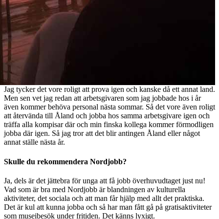
Jag tycker det vore roligt att prova igen och kanske då ett annat land.
Men sen vet jag redan att arbetsgivaren som jag jobbade hos i år
även kommer behöva personal nästa sommar. Så det vore även roligt
att återvända till Åland och jobba hos samma arbetsgivare igen och
träffa alla kompisar där och min finska kollega kommer förmodligen
jobba där igen. Så jag tror att det blir antingen Åland eller något
annat ställe nästa år.
Skulle du rekommendera Nordjobb?
Ja, dels är det jättebra för unga att få jobb överhuvudtaget just nu!
Vad som är bra med Nordjobb är blandningen av kulturella
aktiviteter, det sociala och att man får hjälp med allt det praktiska.
Det är kul att kunna jobba och så har man fått gå på gratisaktiviteter
som museibesök under fritiden. Det känns lyxigt.