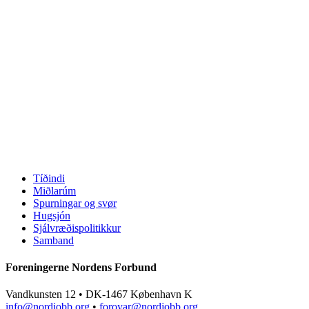
Tíðindi
Miðlarúm
Spurningar og svør
Hugsjón
Sjálvræðispolitikkur
Samband
Foreningerne Nordens Forbund
Vandkunsten 12 • DK-1467 København K
info@nordjobb.org
•
foroyar@nordjobb.org