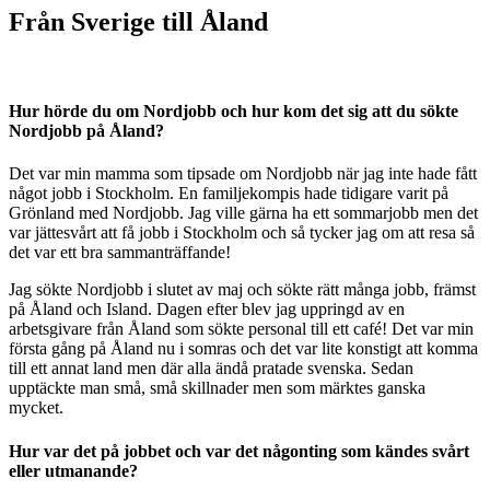
Från Sverige till Åland
Hur hörde du om Nordjobb och hur kom det sig att du sökte
Nordjobb på Åland?
Det var min mamma som tipsade om Nordjobb när jag inte hade fått
något jobb i Stockholm. En familjekompis hade tidigare varit på
Grönland med Nordjobb. Jag ville gärna ha ett sommarjobb men det
var jättesvårt att få jobb i Stockholm och så tycker jag om att resa så
det var ett bra sammanträffande!
Jag sökte Nordjobb i slutet av maj och sökte rätt många jobb, främst
på Åland och Island. Dagen efter blev jag uppringd av en
arbetsgivare från Åland som sökte personal till ett café! Det var min
första gång på Åland nu i somras och det var lite konstigt att komma
till ett annat land men där alla ändå pratade svenska. Sedan
upptäckte man små, små skillnader men som märktes ganska
mycket.
Hur var det på jobbet och var det någonting som kändes svårt
eller utmanande?