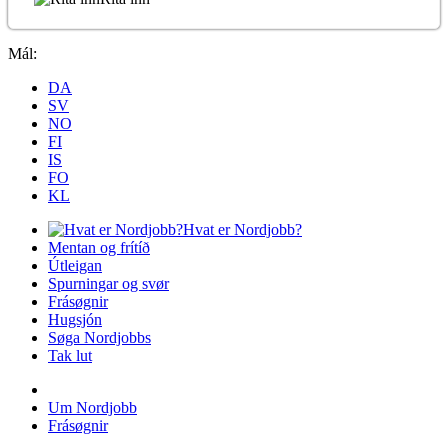
Mál:
DA
SV
NO
FI
IS
FO
KL
Hvat er Nordjobb?
Mentan og frítíð
Útleigan
Spurningar og svør
Frásøgnir
Hugsjón
Søga Nordjobbs
Tak lut
Um Nordjobb
Frásøgnir