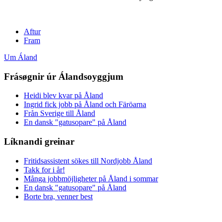
Aftur
Fram
Um Áland
Frásøgnir úr Álandsoyggjum
Heidi blev kvar på Åland
Ingrid fick jobb på Åland och Färöarna
Från Sverige till Åland
En dansk "gatusopare" på Åland
Líknandi greinar
Fritidsassistent sökes till Nordjobb Åland
Takk for i år!
Många jobbmöjligheter på Åland i sommar
En dansk "gatusopare" på Åland
Borte bra, venner best