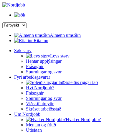
Almenn umsókn
Rita inn
Søk starv
Leys størv
Hentar upplýsingar
Frásøgnir
Spurningar og svør
Fyri arbeiðsgevarar
Soleiðis riggar tað
Hví Nordjobb?
Frásøgnir
Spurningar og svør
Viðskiftatreytir
Skráset arbeiðsstað
Um Nordjobb
Hvat er Nordjobb?
Mentan og frítíð
Útleigan