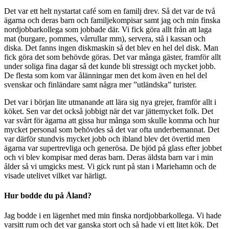
Det var ett helt nystartat café som en familj drev. Så det var de två
ägarna och deras barn och familjekompisar samt jag och min finska
nordjobbarkollega som jobbade där. Vi fick göra allt från att laga
mat (burgare, pommes, vårrullar mm), servera, stå i kassan och
diska. Det fanns ingen diskmaskin så det blev en hel del disk. Man
fick göra det som behövde göras. Det var många gäster, framför allt
under soliga fina dagar så det kunde bli stressigt och mycket jobb.
De flesta som kom var ålänningar men det kom även en hel del
svenskar och finländare samt några mer ”utländska” turister.
Det var i början lite utmanande att lära sig nya grejer, framför allt i
köket. Sen var det också jobbigt när det var jättemycket folk. Det
var svårt för ägarna att gissa hur många som skulle komma och hur
mycket personal som behövdes så det var ofta underbemannat. Det
var därför stundvis mycket jobb och ibland blev det övertid men
ägarna var supertrevliga och generösa. De bjöd på glass efter jobbet
och vi blev kompisar med deras barn. Deras äldsta barn var i min
ålder så vi umgicks mest. Vi gick runt på stan i Mariehamn och de
visade utelivet vilket var härligt.
Hur bodde du på Åland?
Jag bodde i en lägenhet med min finska nordjobbarkollega. Vi hade
varsitt rum och det var ganska stort och så hade vi ett litet kök. Det