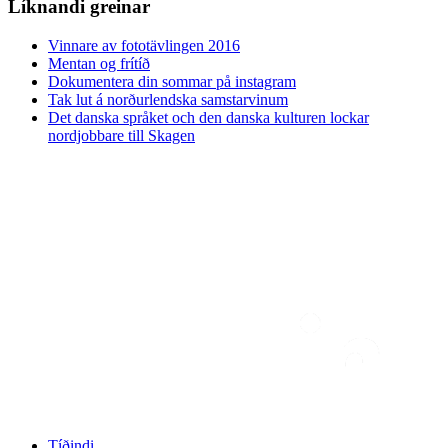
Líknandi greinar
Vinnare av fototävlingen 2016
Mentan og frítíð
Dokumentera din sommar på instagram
Tak lut á norðurlendska samstarvinum
Det danska språket och den danska kulturen lockar
nordjobbare till Skagen
Tíðindi