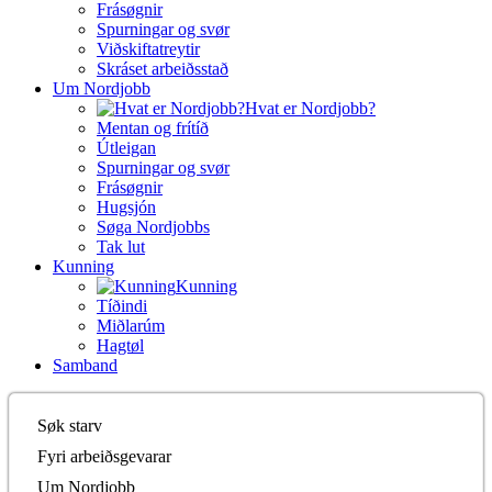
Frásøgnir
Spurningar og svør
Viðskiftatreytir
Skráset arbeiðsstað
Um Nordjobb
Hvat er Nordjobb?
Mentan og frítíð
Útleigan
Spurningar og svør
Frásøgnir
Hugsjón
Søga Nordjobbs
Tak lut
Kunning
Kunning
Tíðindi
Miðlarúm
Hagtøl
Samband
Søk starv
Fyri arbeiðsgevarar
Um Nordjobb