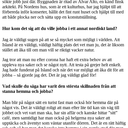
sökte jobb just där. Byggnaden är ritad av Alvar Alto, en känd finsk
arkitekt. På Nordens hus, som är ett kulturhus, har jag hjälpt till att
förbereda inför konserter, hållit det fint runt huset och hjälpt till med
att både plocka ner och sätta upp en konstutställning.
Hur kom det sig att du ville jobba i ett annat nordiskt land?
Jag är väldigt sugen på att se så mycket som möjligt i världen. Att
Island är en väldigt, väldigt häftig plats det vet man ju, det är liksom
stället att åka till om man vill se riktigt vacker natur.
Jag tror att man nu efter corona har haft ett extra behov av att
uppleva nya saker och se något nytt. Att testa på grejer helt enkelt.
Jag hade funderat på Island och när det var möjligt att åka dit för att
jobba – så gjorde jag det. Det är jag väldigt glad för!
Vad skulle du säga har varit den största skillnaden från att
stanna hemma och jobba?
Man blir på något sätt en turist fast man också hör hemma där på
något vis. Det är väldigt roligt att man efter lite tid kan sin väg till
jobbet och vet vart man ska, har sin affär och kanske hittar ”sitt”
café, men samtidigt har man också på helgerna nya saker att
upptäcka och äventyr som väntar utanför dörren. Det är en rätt häftig