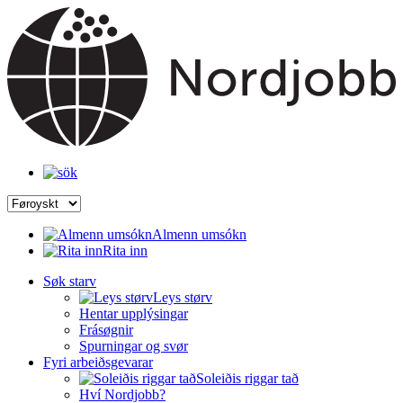
Almenn umsókn
Rita inn
Søk starv
Leys størv
Hentar upplýsingar
Frásøgnir
Spurningar og svør
Fyri arbeiðsgevarar
Soleiðis riggar tað
Hví Nordjobb?