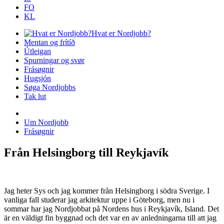
FO
KL
Hvat er Nordjobb?
Mentan og frítíð
Útleigan
Spurningar og svør
Frásøgnir
Hugsjón
Søga Nordjobbs
Tak lut
Um Nordjobb
Frásøgnir
Från Helsingborg till Reykjavík
Jag heter Sys och jag kommer från Helsingborg i södra Sverige. I
vanliga fall studerar jag arkitektur uppe i Göteborg, men nu i
sommar har jag Nordjobbat på Nordens hus i Reykjavík, Island. Det
är en väldigt fin byggnad och det var en av anledningarna till att jag