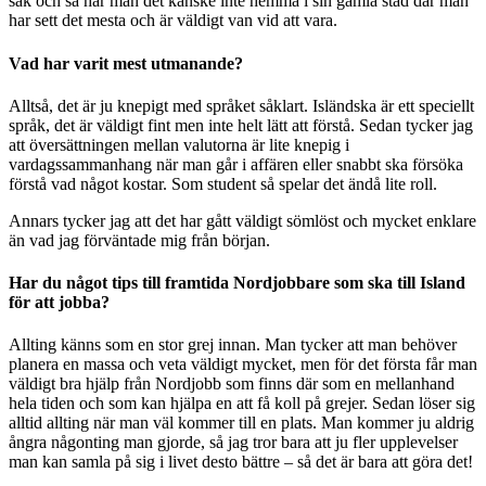
sak och så har man det kanske inte hemma i sin gamla stad där man
har sett det mesta och är väldigt van vid att vara.
Vad har varit mest utmanande?
Alltså, det är ju knepigt med språket såklart. Isländska är ett speciellt
språk, det är väldigt fint men inte helt lätt att förstå. Sedan tycker jag
att översättningen mellan valutorna är lite knepig i
vardagssammanhang när man går i affären eller snabbt ska försöka
förstå vad något kostar. Som student så spelar det ändå lite roll.
Annars tycker jag att det har gått väldigt sömlöst och mycket enklare
än vad jag förväntade mig från början.
Har du något tips till framtida Nordjobbare som ska till Island
för att jobba?
Allting känns som en stor grej innan. Man tycker att man behöver
planera en massa och veta väldigt mycket, men för det första får man
väldigt bra hjälp från Nordjobb som finns där som en mellanhand
hela tiden och som kan hjälpa en att få koll på grejer. Sedan löser sig
alltid allting när man väl kommer till en plats. Man kommer ju aldrig
ångra någonting man gjorde, så jag tror bara att ju fler upplevelser
man kan samla på sig i livet desto bättre – så det är bara att göra det!