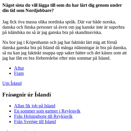
Något sista du vill lägga till som du har lärt dig genom under
din tid som Nordjobbare?
Jag fick öva massa olika nordiska språk. Där var både norska,
danska och finska personer så även om jag kanske inte är superbra
på isländska nu så är jag ganska bra på skandinaviska.
Nu bor jag i Köpenhamn och jag har faktiskt lärt mig att förstå
danska ganska bra på Island då många islänningar är bra på danska,
så nu kan jag faktiskt snappa upp saker bättre och det känns som att
jag har fått en bra förberedelse efter min sommar på Island.
Aftur
Fram
Um Ísland
Frásøgnir úr Íslandi
Allan fik job på Island
En sommer som gartner i Reykjavík
Från Helsingborg till Reykjavík
Från Sverige till Island