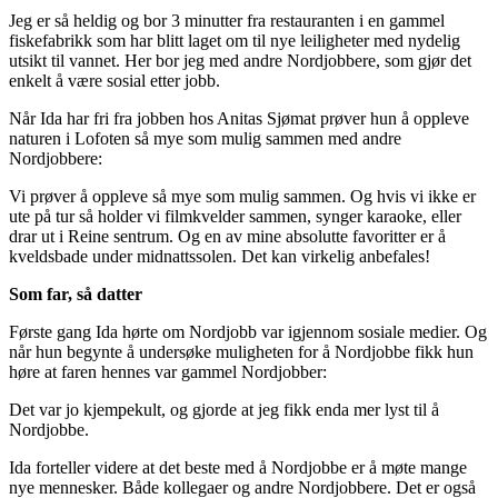
Jeg er så heldig og bor 3 minutter fra restauranten i en gammel
fiskefabrikk som har blitt laget om til nye leiligheter med nydelig
utsikt til vannet. Her bor jeg med andre Nordjobbere, som gjør det
enkelt å være sosial etter jobb.
Når Ida har fri fra jobben hos Anitas Sjømat prøver hun å oppleve
naturen i Lofoten så mye som mulig sammen med andre
Nordjobbere:
Vi prøver å oppleve så mye som mulig sammen. Og hvis vi ikke er
ute på tur så holder vi filmkvelder sammen, synger karaoke, eller
drar ut i Reine sentrum. Og en av mine absolutte favoritter er å
kveldsbade under midnattssolen. Det kan virkelig anbefales!
Som far, så datter
Første gang Ida hørte om Nordjobb var igjennom sosiale medier. Og
når hun begynte å undersøke muligheten for å Nordjobbe fikk hun
høre at faren hennes var gammel Nordjobber:
Det var jo kjempekult, og gjorde at jeg fikk enda mer lyst til å
Nordjobbe.
Ida forteller videre at det beste med å Nordjobbe er å møte mange
nye mennesker. Både kollegaer og andre Nordjobbere. Det er også