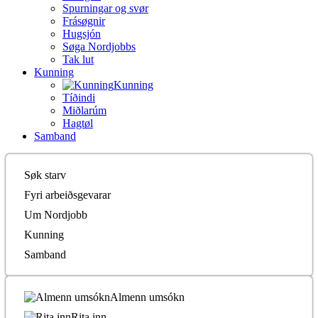
Spurningar og svør
Frásøgnir
Hugsjón
Søga Nordjobbs
Tak lut
Kunning
Kunning
Tíðindi
Miðlarúm
Hagtøl
Samband
Søk starv
Fyri arbeiðsgevarar
Um Nordjobb
Kunning
Samband
Almenn umsókn
Rita inn