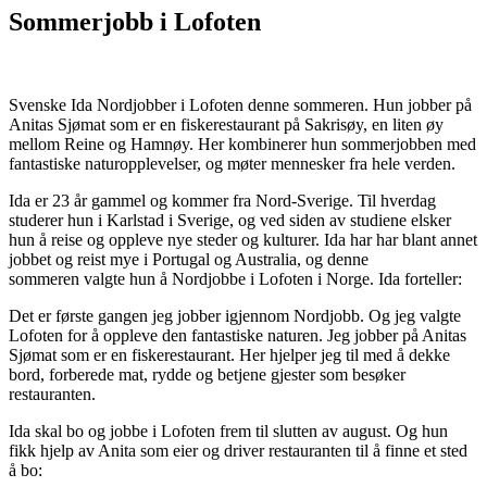
Sommerjobb i Lofoten
Svenske Ida Nordjobber i Lofoten denne sommeren. Hun jobber på
Anitas Sjømat som er en fiskerestaurant på Sakrisøy, en liten øy
mellom Reine og Hamnøy. Her kombinerer hun sommerjobben med
fantastiske naturopplevelser, og møter mennesker fra hele verden.
Ida er 23 år gammel og kommer fra Nord-Sverige. Til hverdag
studerer hun i Karlstad i Sverige, og ved siden av studiene elsker
hun å reise og oppleve nye steder og kulturer. Ida har har blant annet
jobbet og reist mye i Portugal og Australia, og denne
sommeren valgte hun å Nordjobbe i Lofoten i Norge. Ida forteller:
Det er første gangen jeg jobber igjennom Nordjobb. Og jeg valgte
Lofoten for å oppleve den fantastiske naturen. Jeg jobber på Anitas
Sjømat som er en fiskerestaurant. Her hjelper jeg til med å dekke
bord, forberede mat, rydde og betjene gjester som besøker
restauranten.
Ida skal bo og jobbe i Lofoten frem til slutten av august. Og hun
fikk hjelp av Anita som eier og driver restauranten til å finne et sted
å bo: