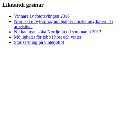
Líknandi greinar
Vinnare av fototävlingen 2016
Nordiskt utbytesprogram hjälper norska ungdomar ut i
arbetslivet
Nu kan man söka Nordjobb till sommaren 2013
Möjligheter för jobb i höst och vinter
Stor satsning på vinterjobb!