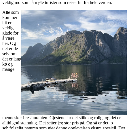
veldig morsomt å møte turister som reiser hit fra hele verden.
Alle som
kommer
hit er
veldig
glade for
å være
her. Og
det er de
selv om
det er lang
kø og
mange
mennesker i restauranten. Gjestene tar det stille og rolig, og det er
alltid god stemning. Det setter jeg stor pris på. Og så er det jo
selvfølgelig naturen som gjør denne opplevelsen ekstra spesiell. Det