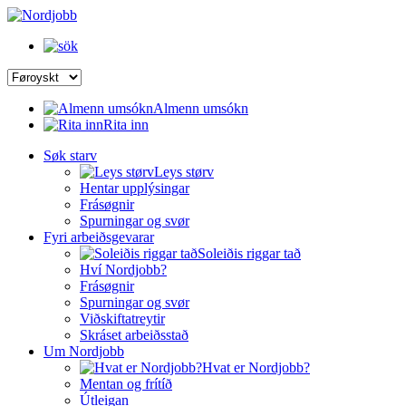
Almenn umsókn
Rita inn
Søk starv
Leys størv
Hentar upplýsingar
Frásøgnir
Spurningar og svør
Fyri arbeiðsgevarar
Soleiðis riggar tað
Hví Nordjobb?
Frásøgnir
Spurningar og svør
Viðskiftatreytir
Skráset arbeiðsstað
Um Nordjobb
Hvat er Nordjobb?
Mentan og frítíð
Útleigan