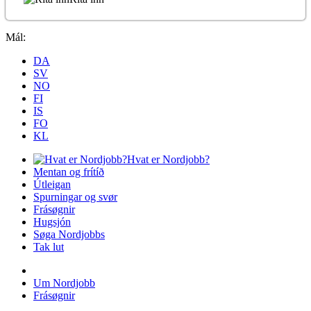
Mál:
DA
SV
NO
FI
IS
FO
KL
Hvat er Nordjobb?
Mentan og frítíð
Útleigan
Spurningar og svør
Frásøgnir
Hugsjón
Søga Nordjobbs
Tak lut
Um Nordjobb
Frásøgnir