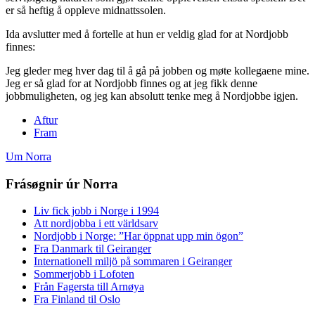
er så heftig å oppleve midnattssolen.
Ida avslutter med å fortelle at hun er veldig glad for at Nordjobb
finnes:
Jeg gleder meg hver dag til å gå på jobben og møte kollegaene mine.
Jeg er så glad for at Nordjobb finnes og at jeg fikk denne
jobbmuligheten, og jeg kan absolutt tenke meg å Nordjobbe igjen.
Aftur
Fram
Um Norra
Frásøgnir úr Norra
Liv fick jobb i Norge i 1994
Att nordjobba i ett världsarv
Nordjobb i Norge: ”Har öppnat upp min ögon”
Fra Danmark til Geiranger
Internationell miljö på sommaren i Geiranger
Sommerjobb i Lofoten
Från Fagersta till Arnøya
Fra Finland til Oslo