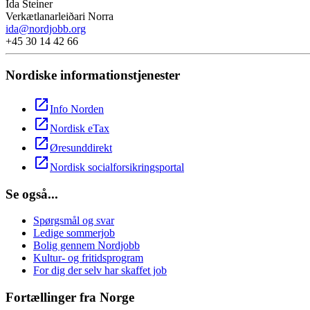
Ida Steiner
Verkætlanarleiðari Norra
ida@nordjobb.org
+45 30 14 42 66
Nordiske informationstjenester
open_in_new
Info Norden
open_in_new
Nordisk eTax
open_in_new
Øresunddirekt
open_in_new
Nordisk socialforsikringsportal
Se også...
Spørgsmål og svar
Ledige sommerjob
Bolig gennem Nordjobb
Kultur- og fritidsprogram
For dig der selv har skaffet job
Fortællinger fra Norge