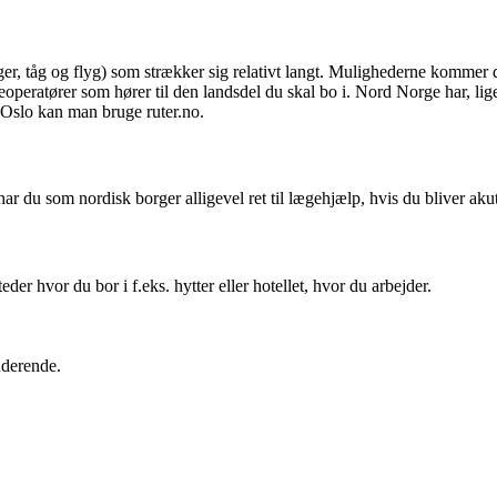
rger, tåg og flyg) som strækker sig relativt langt. Mulighederne kommer 
 rejseoperatører som hører til den landsdel du skal bo i. Nord Norge har
i Oslo kan man bruge ruter.no.
r du som nordisk borger alligevel ret til lægehjælp, hvis du bliver akut
 hvor du bor i f.eks. hytter eller hotellet, hvor du arbejder.
derende.