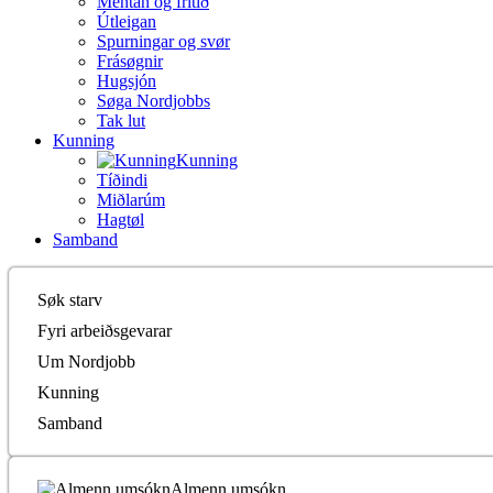
Mentan og frítíð
Útleigan
Spurningar og svør
Frásøgnir
Hugsjón
Søga Nordjobbs
Tak lut
Kunning
Kunning
Tíðindi
Miðlarúm
Hagtøl
Samband
Søk starv
Fyri arbeiðsgevarar
Um Nordjobb
Kunning
Samband
Almenn umsókn