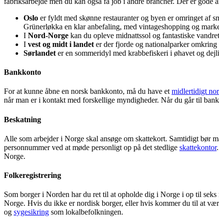
fabriksarbejde men du kan også få job i andre brancher. Der er gode 
Oslo
er fyldt med skønne restauranter og byen er omringet af smu
Grünerløkka en klar anbefaling, med vintageshopping og marke
I
Nord-Norge
kan du opleve midnattssol og fantastiske vandre
I
vest og midt i landet
er der fjorde og nationalparker omkrin
Sørlandet
er en sommeridyl med krabbefiskeri i øhavet og dejli
Bankkonto
For at kunne åbne en norsk bankkonto, må du have et
midlertidigt n
når man er i kontakt med forskellige myndigheder. Når du går til bank
Beskatning
Alle som arbejder i Norge skal ansøge om skattekort. Samtidigt bør 
personnummer ved at møde personligt op på det stedlige
skattekontor
Norge.
Folkeregistrering
Som borger i Norden har du ret til at opholde dig i Norge i op til seks 
Norge. Hvis du ikke er nordisk borger, eller hvis kommer du til at vær
og
sygesikring
som lokalbefolkningen.