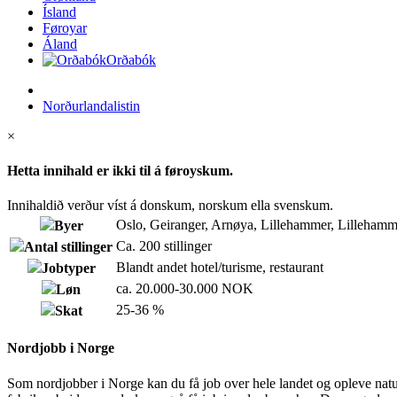
Ísland
Føroyar
Áland
Orðabók
Norðurlandalistin
×
Hetta innihald er ikki til á føroyskum.
Innihaldið verður víst á donskum, norskum ella svenskum.
Oslo, Geiranger, Arnøya, Lillehammer, Lillehamme
Byer
Ca. 200 stillinger
Antal stillinger
Blandt andet hotel/turisme, restaurant
Jobtyper
ca. 20.000-30.000 NOK
Løn
25-36 %
Skat
Nordjobb i Norge
Som nordjobber i Norge kan du få job over hele landet og opleve natur