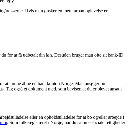
 er "gøy".
 Skärgårdsøerne. Hvis man ønsker en mere urban oplevelse er
u for at få udbetalt din løn. Desuden bruger man ofte sit bank-ID
for at kunne åbne en bankkonto i Norge. Man ansøger om
pas. Tag også et dokument med, som beviser, at du er blevet ansat i
ejdstilladelse eller en opholdstilladelse for at bo og/eller arbejde i
ntor
. Som folkeregistreret i Norge, har du samme sociale rettigheder