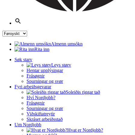
Almenn umsókn
Rita inn
Søk starv
Leys størv
Hentar upplýsingar
Frásøgnir
Spurningar og svør
Fyri arbeiðsgevarar
Soleiðis riggar tað
Hví Nordjobb?
Frásøgnir
Spurningar og svør
Viðskiftatreytir
Skráset arbeiðsstað
Um Nordjobb
Hvat er Nordjobb?