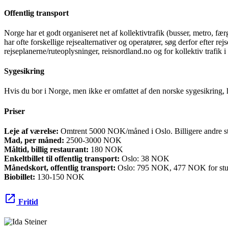
Offentlig transport
Norge har et godt organiseret net af kollektivtrafik (busser, metro, fæ
har ofte forskellige rejsealternativer og operatører, søg derfor efter
rejseplanerne/ruteoplysninger, reisnordland.no og for kollektiv trafik 
Sygesikring
Hvis du bor i Norge, men ikke er omfattet af den norske sygesikring, ha
Priser
Leje af værelse:
Omtrent 5000 NOK/måned i Oslo. Billigere andre steder
Mad, per måned:
2500-3000 NOK
Måltid, billig restaurant:
180 NOK
Enkeltbillet til offentlig transport:
Oslo: 38 NOK
Månedskort, offentlig transport:
Oslo: 795 NOK, 477 NOK for stu
Biobillet:
130-150 NOK
open_in_new
Fritid