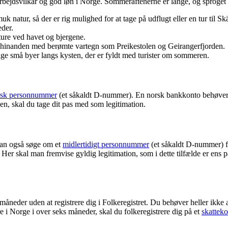
arbejdsvilkår og god løn i Norge. Sommeraftenerne er lange, og sproget
k natur, så der er rig mulighed for at tage på udflugt eller en tur til
der.
ture ved havet og bjergene.
g hinanden med berømte vartegn som Preikestolen og Geirangerfjorden.
ge små byer langs kysten, der er fyldt med turister om sommeren.
orsk personnummer
(et såkaldt D-nummer). En norsk bankkonto behøver d
en, skal du tage dit pas med som legitimation.
man også søge om et
midlertidigt personnummer
(et såkaldt D-nummer) 
. Her skal man fremvise gyldig legitimation, som i dette tilfælde er ens 
måneder uden at registrere dig i Folkeregistret. Du behøver heller ikke arb
e i Norge i over seks måneder, skal du folkeregistrere dig på et
skatteko