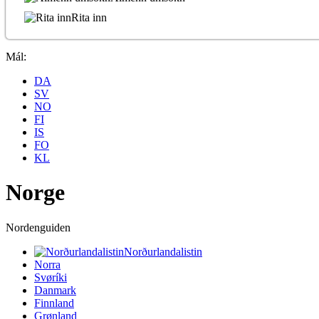
Rita inn
Mál:
DA
SV
NO
FI
IS
FO
KL
Norge
Nordenguiden
Norðurlandalistin
Norra
Svøríki
Danmark
Finnland
Grønland