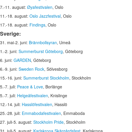
7.-11. august:
Øyafestivalen
, Oslo
11.-18. august:
Oslo Jazzfestival
, Oslo
17.-18. august:
Findings
, Oslo
Sverige:
31. mai-2. juni:
Brännbollsyran
, Umeå
1.-2. juni:
Summerburst Göteborg
, Göteborg
6. juni:
GARDEN
, Göteborg
6.-9. juni:
Sweden Rock
, Sölvesborg
15.-16. juni:
Summerburst Stockholm
, Stockholm
5.-7. juli:
Peace & Love
, Borlänge
5.-7. juli:
Helgeåfestivalen
, Knislinge
12.-14. juli:
Hasslöfestivalen
, Hasslö
25.-28. juli:
Emmabodafestivalen
, Emmaboda
27. juli-5. august:
Stockholm Pride
, Stockholm
31. juli-5. august:
Karlskrona Skärgårdsfest
, Karlskrona