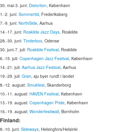
30. mai-3. juni:
Distortion
, København
1.-2. juni:
Sommertid
, Frederiksberg
7.-9. juni:
NorthSide
, Aarhus
14.-17. juni:
Roskilde Jazz Days
, Roskilde
28.-30. juni:
Tinderbox
, Odense
30. juni-7. juli:
Roskilde Festival
, Roskilde
6.-15. juli:
Copenhagen Jazz Festival
, København
14.-21. juli:
Aarhus Jazz Festival
, Aarhus
19.-29. juli:
Grøn
, sju byer rundt i landet
8.-12. august:
Smukfest
, Skanderborg
10.-11. august:
HAVEN Festival
, København
13.-19. august:
Copenhagen Pride
, København
16.-19. august:
Wonderfestiwall
, Bornholm
Finland:
8.-10. juni:
Sideways
, Helsingfors/Helsinki