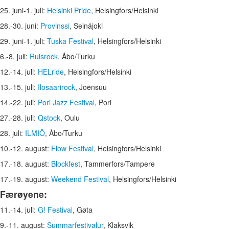
25. juni-1. juli:
Helsinki Pride
, Helsingfors/Helsinki
28.-30. juni:
Provinssi
, Seinäjoki
29. juni-1. juli:
Tuska Festival
, Helsingfors/Helsinki
6.-8. juli:
Ruisrock
, Åbo/Turku
12.-14. juli:
HELride
, Helsingfors/Helsinki
13.-15. juli:
Ilosaarirock
, Joensuu
14.-22. juli:
Pori Jazz Festival
, Pori
27.-28. juli:
Qstock
, Oulu
28. juli:
ILMIÖ
, Åbo/Turku
10.-12. august:
Flow Festival
, Helsingfors/Helsinki
17.-18. august:
Blockfest
, Tammerfors/Tampere
17.-19. august:
Weekend Festival
, Helsingfors/Helsinki
Færøyene:
11.-14. juli:
G! Festival
, Gøta
9.-11. august:
Summarfestivalur
, Klaksvik