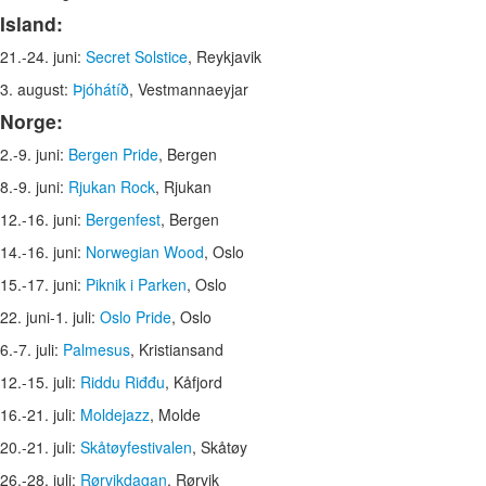
Island:
21.-24. juni:
Secret Solstice
, Reykjavik
3. august:
Þjóhátíð
, Vestmannaeyjar
Norge:
2.-9. juni:
Bergen Pride
, Bergen
8.-9. juni:
Rjukan Rock
, Rjukan
12.-16. juni:
Bergenfest
, Bergen
14.-16. juni:
Norwegian Wood
, Oslo
15.-17. juni:
Piknik i Parken
, Oslo
22. juni-1. juli:
Oslo Pride
, Oslo
6.-7. juli:
Palmesus
, Kristiansand
12.-15. juli:
Riddu Riđđu
, Kåfjord
16.-21. juli:
Moldejazz
, Molde
20.-21. juli:
Skåtøyfestivalen
, Skåtøy
26.-28. juli:
Rørvikdagan
, Rørvik