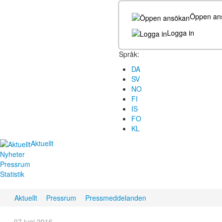
Öppen an
Logga in
Språk:
DA
SV
NO
FI
IS
FO
KL
Aktuellt
Nyheter
Pressrum
Statistik
Aktuellt
Pressrum
Pressmeddelanden
07 juni 2016