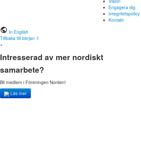
Vision
Engagera dig
Integritetspolicy
Kontakt
public
In English
Tillbaka till början ⇧
×
Intresserad av mer nordiskt
samarbete?
Bli medlem i Föreningen Norden!
Läs mer