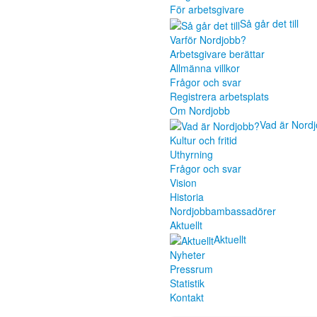
För arbetsgivare
Så går det till
Varför Nordjobb?
Arbetsgivare berättar
Allmänna villkor
Frågor och svar
Registrera arbetsplats
Om Nordjobb
Vad är Nord
Kultur och fritid
Uthyrning
Frågor och svar
Vision
Historia
Nordjobbambassadörer
Aktuellt
Aktuellt
Nyheter
Pressrum
Statistik
Kontakt