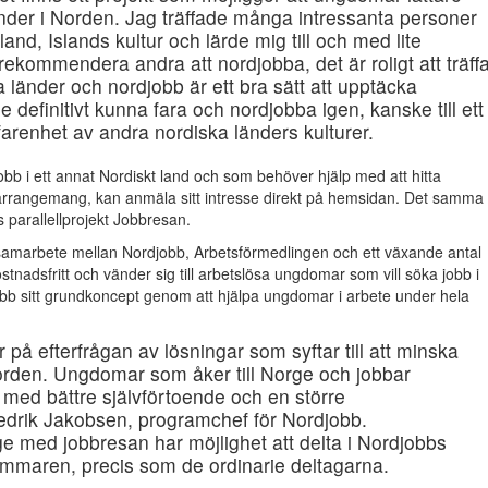
der i Norden. Jag träffade många intressanta personer
nd, Islands kultur och lärde mig till och med lite
 rekommendera andra att nordjobba, det är roligt att träff
 länder och nordjobb är ett bra sätt att upptäcka
definitivt kunna fara och nordjobba igen, kanske till ett
rfarenhet av andra nordiska länders kulturer.
 jobb i ett annat Nordiskt land och som behöver hjälp med att hitta
tidsarrangemang, kan anmäla sitt intresse direkt på hemsidan. Det samma
s parallellprojekt Jobbresan.
 samarbete mellan Nordjobb, Arbetsförmedlingen och ett växande antal
nadsfritt och vänder sig till arbetslösa ungdomar som vill söka jobb i
b sitt grundkoncept genom att hjälpa ungdomar i arbete under hela
på efterfrågan av lösningar som syftar till att minska
rden. Ungdomar som åker till Norge och jobbar
e med bättre självförtoende och en större
redrik Jakobsen, programchef för Nordjobb.
e med jobbresan har möjlighet att delta i Nordjobbs
mmaren, precis som de ordinarie deltagarna.