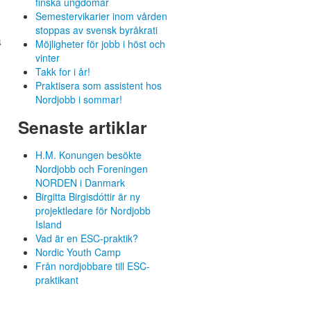
finska ungdomar
Semestervikarier inom vården
stoppas av svensk byråkrati
a
Möjligheter för jobb i höst och
vinter
Takk for i år!
Praktisera som assistent hos
Nordjobb i sommar!
Senaste artiklar
H.M. Konungen besökte
Nordjobb och Foreningen
NORDEN i Danmark
Birgitta Birgisdóttir är ny
projektledare för Nordjobb
Island
Vad är en ESC-praktik?
Nordic Youth Camp
Från nordjobbare till ESC-
praktikant