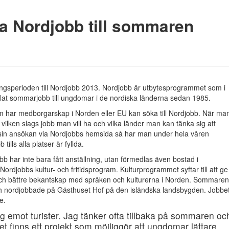
a Nordjobb till sommaren
ngsperioden till Nordjobb 2013. Nordjobb är utbytesprogrammet som i
at sommarjobb till ungdomar i de nordiska länderna sedan 1985.
 har medborgarskap i Norden eller EU kan söka till Nordjobb. När ma
 vilken slags jobb man vill ha och vilka länder man kan tänka sig att
 sin ansökan via Nordjobbs hemsida så har man under hela våren
ills alla platser är fyllda.
 har inte bara fått anställning, utan förmedlas även bostad i
 Nordjobbs kultur- och fritidsprogram. Kulturprogrammet syftar till att ge
ch bättre bekantskap med språken och kulturerna i Norden. Sommaren
ch nordjobbade på Gästhuset Hof på den isländska landsbygden. Jobbe
e.
g emot turister. Jag tänker ofta tillbaka på sommaren oc
et finns ett projekt som möjliggör att ungdomar lättare