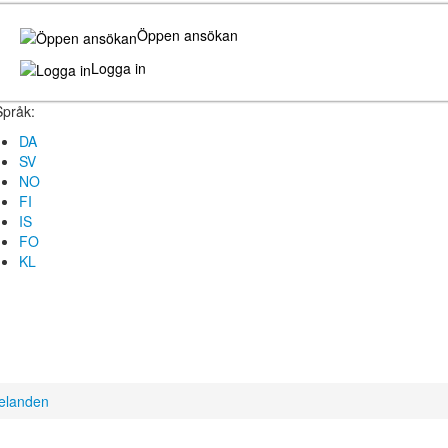
Öppen ansökan
Logga in
Språk:
DA
SV
NO
FI
IS
FO
KL
elanden