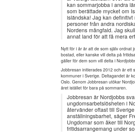
kan sommarjobba i andra län
som berättade mycket om Isla
isländska! Jag kan definitivt
personer från andra nordiska
Nordens mångfald. Jag skulle 
annat land för att få mera e
Nytt för i år är att de som själv ordnat
bostad, eller kanske vill delta på fri
gäller för dem som vill delta i Nordjobb
Jobbresan initierades 2012 och är ett
kommuner i Sverige. Deltagandet är kost
Oslo. Genom Jobbresan utökar Nordjob
året istället för bara på sommaren.
Jobbresan är Nordjobbs svar 
ungdomsarbetslösheten i No
återvänder oftast till Sverig
anställningsbarhet, säger F
Ungdomar som åker till Norg
fritidsarrangemang under so