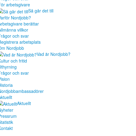
För arbetsgivare
Så går det till
Varför Nordjobb?
Arbetsgivare berättar
Allmänna villkor
Frågor och svar
Registrera arbetsplats
Om Nordjobb
Vad är Nordjobb?
ultur och fritid
Uthyrning
Frågor och svar
Vision
istoria
Nordjobbambassadörer
ktuellt
Aktuellt
Nyheter
Pressrum
tatistik
Kontakt