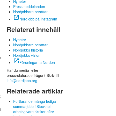
Nyheter
Pressmeddelanden
Nordjobbare berättar
open_in_new
Nordjobb på Instagram
Relaterat innehåll
Nyheter
Nordjobbare berättar
Nordjobbs historia
Nordjobbs vision
n
open_in_new
Föreningarna Norden
Har du media- eller
pressrelaterade frågor? Skriv till
info@nordjobb.org
Relaterade artiklar
t
Fortfarande många lediga
sommarjobb i Stockholm -
h
arbetsgivare skriker efter