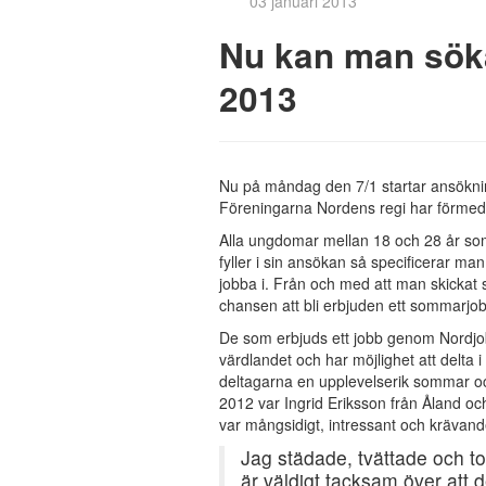
03 januari 2013
Nu kan man sök
2013
Nu på måndag den 7/1 startar ansökni
Föreningarna Nordens regi har förmedl
Alla ungdomar mellan 18 och 28 år som
fyller i sin ansökan så specificerar man
jobba i. Från och med att man skickat
chansen att bli erbjuden ett sommarjobb t
De som erbjuds ett jobb genom Nordjobb
värdlandet och har möjlighet att delta i
deltagarna en upplevelserik sommar o
2012 var Ingrid Eriksson från Åland o
var mångsidigt, intressant och krävand
Jag städade, tvättade och to
är väldigt tacksam över att d