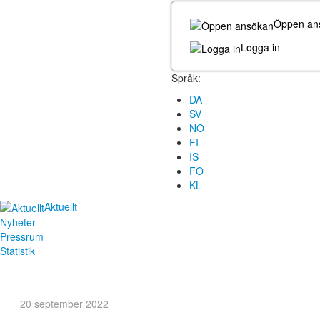
Öppen an
Logga in
Språk:
DA
SV
NO
FI
IS
FO
KL
Aktuellt
Nyheter
Pressrum
Statistik
20 september 2022