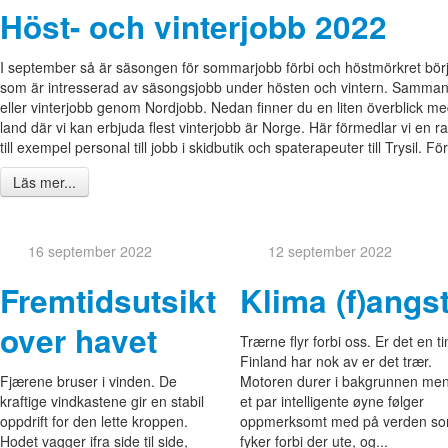
Höst- och vinterjobb 2022
I september så är säsongen för sommarjobb förbi och höstmörkret börja
som är intresserad av säsongsjobb under hösten och vintern. Sammanl
eller vinterjobb genom Nordjobb. Nedan finner du en liten överblick me
land där vi kan erbjuda flest vinterjobb är Norge. Här förmedlar vi en r
till exempel personal till jobb i skidbutik och spaterapeuter till Trysil. 
Läs mer...
16 september 2022
12 september 2022
Fremtidsutsikt
Klima (f)angs
over havet
Trærne flyr forbi oss. Er det en t
Finland har nok av er det trær.
Fjærene bruser i vinden. De
Motoren durer i bakgrunnen me
kraftige vindkastene gir en stabil
et par intelligente øyne følger
oppdrift for den lette kroppen.
oppmerksomt med på verden s
Hodet vagger ifra side til side,
fyker forbi der ute, og...