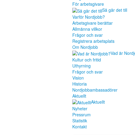
För arbetsgivare
Så går det till
Varför Nordjobb?
Arbetsgivare berättar
Allmänna villkor
Frågor och svar
Registrera arbetsplats
Om Nordjobb
Vad är Nord
Kultur och fritid
Uthyrning
Frågor och svar
Vision
Historia
Nordjobbambassadörer
Aktuellt
Aktuellt
Nyheter
Pressrum
Statistik
Kontakt