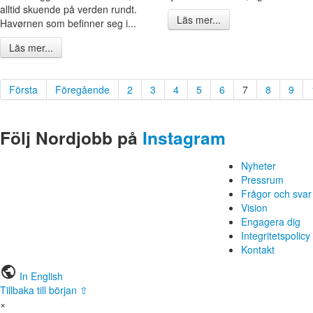
alltid skuende på verden rundt.
Läs mer...
Havørnen som befinner seg i...
Läs mer...
Första
Föregående
2
3
4
5
6
7
8
9
Följ Nordjobb på
Instagram
Nyheter
Pressrum
Frågor och svar
Vision
Engagera dig
Integritetspolicy
Kontakt
public
In English
Tillbaka till början ⇧
×