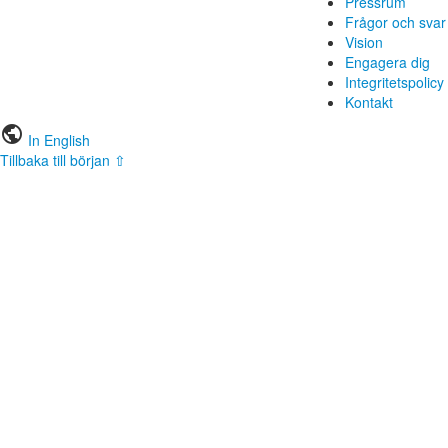
Pressrum
Frågor och svar
Vision
Engagera dig
Integritetspolicy
Kontakt
public
In English
Tillbaka till början ⇧