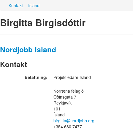
Kontakt
Island
Birgitta Birgisdóttir
Nordjobb Island
Kontakt
Befattning:
Projektledare Island
Norræna félagið
Oðinsgata 7
Reykjavík
101
Ísland
birgitta@nordjobb.org
+354 680 7477