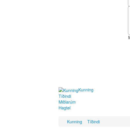
Kunning
Tíðindi
Miðlarúm
Hagtøl
Kunning
Tíðindi