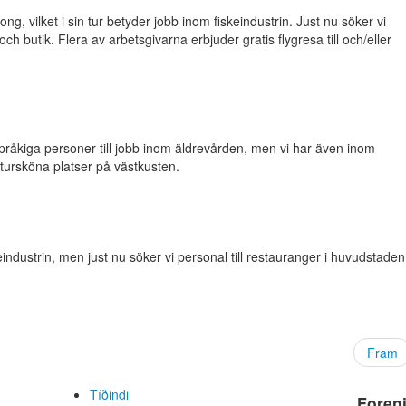
, vilket i sin tur betyder jobb inom fiskeindustrin. Just nu söker vi
ch butik. Flera av arbetsgivarna erbjuder gratis flygresa till och/eller
språkiga personer till jobb inom äldrevården, men vi har även inom
tursköna platser på västkusten.
ndustrin, men just nu söker vi personal till restauranger i huvudstaden
Fram
Tíðindi
Foren