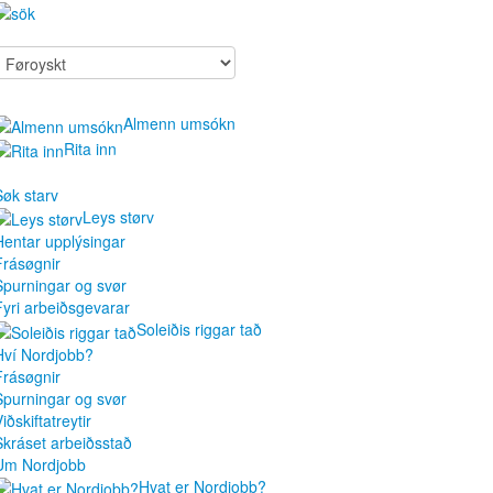
Almenn umsókn
Rita inn
Søk starv
Leys størv
Hentar upplýsingar
Frásøgnir
Spurningar og svør
Fyri arbeiðsgevarar
Soleiðis riggar tað
Hví Nordjobb?
Frásøgnir
Spurningar og svør
iðskiftatreytir
Skráset arbeiðsstað
Um Nordjobb
Hvat er Nordjobb?