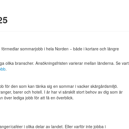
25
 förmedlar sommarjobb i hela Norden − både i kortare och längre
 olika branscher. Ansökningsfristen varierar mellan länderna. Se vart
jobb
.
 för den som kan tänka sig en sommar i vacker skärgårdsmiljö.
er, barer och hotell. I år har vi särskilt stort behov av dig som är
 över lediga jobb för att få en överblick.
nger/caféer i olika delar av landet. Eller varför inte jobba i