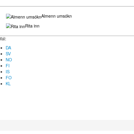
Almenn umsókn
Rita inn
Mál:
DA
SV
NO
FI
IS
FO
KL