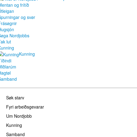
Mentan og frítíð
Útleigan
Spurningar og svør
Frásøgnir
Hugsjón
Søga Nordjobbs
ak lut
Kunning
Kunning
Tíðindi
Miðlarúm
Hagtøl
Samband
Søk starv
Fyri arbeiðsgevarar
Um Nordjobb
Kunning
Samband