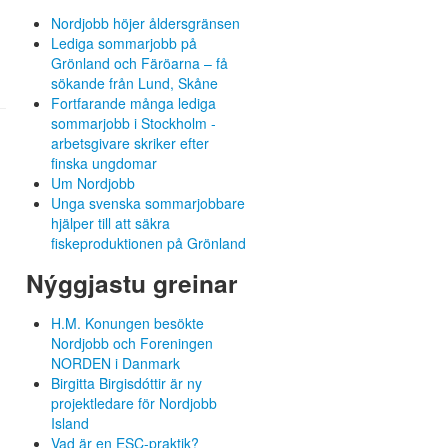
Nordjobb höjer åldersgränsen
Lediga sommarjobb på
Grönland och Färöarna – få
sökande från Lund, Skåne
Fortfarande många lediga
sommarjobb i Stockholm -
arbetsgivare skriker efter
finska ungdomar
Um Nordjobb
Unga svenska sommarjobbare
hjälper till att säkra
fiskeproduktionen på Grönland
Nýggjastu greinar
H.M. Konungen besökte
Nordjobb och Foreningen
NORDEN i Danmark
Birgitta Birgisdóttir är ny
projektledare för Nordjobb
Island
Vad är en ESC-praktik?