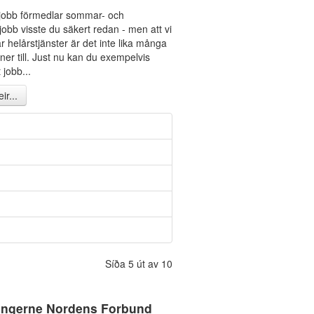
djobb förmedlar sommar- och
obb visste du säkert redan - men att vi
r helårstjänster är det inte lika många
er till. Just nu kan du exempelvis
 jobb...
ir...
Síða 5 út av 10
ingerne Nordens Forbund