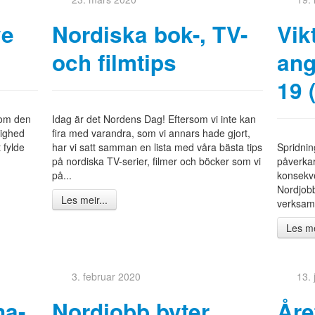
ve
Nordiska bok-, TV-
Vik
och filmtips
ang
19 
 som den
Idag är det Nordens Dag! Eftersom vi inte kan
lighed
fira med varandra, som vi annars hade gjort,
t fylde
har vi satt samman en lista med våra bästa tips
Spridnin
på nordiska TV-serier, filmer och böcker som vi
påverkar
på...
konsekve
Nordjob
Les meir...
verksamh
Les me
3. februar 2020
13.
na-
Nordjobb byter
Åre