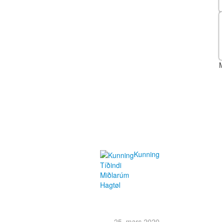
Kunning
Tíðindi
Miðlarúm
Hagtøl
25. mars 2020