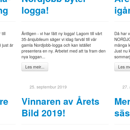
ng
logga!
igå
till
Äntligen - vi har fått ny logga! Lagom till vårt
Då har v
35-årsjubileum säger vi idag farväl till vår
NORDJO
 just är
gamla Nordjobb-logga och kan istället
många le
presentera en ny. Arbetet med att ta fram den
Just nu 
nya loggan...
sommarj
Les meir...
Les me
25. septembur 2019
27.
are
Vinnaren av Årets
Mer
Bild 2019!
säs