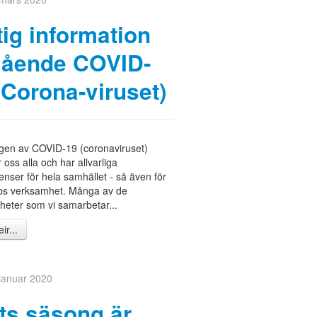
tig information
ående COVID-
(Corona-viruset)
gen av COVID-19 (coronaviruset)
 oss alla och har allvarliga
nser för hela samhället - så även för
bs verksamhet. Många av de
eter som vi samarbetar...
ir...
 januar 2020
ts säsong är