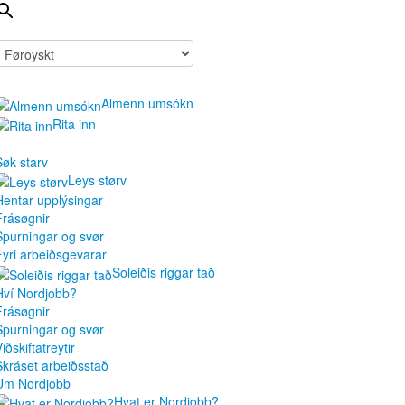
Almenn umsókn
Rita inn
Søk starv
Leys størv
Hentar upplýsingar
Frásøgnir
Spurningar og svør
Fyri arbeiðsgevarar
Soleiðis riggar tað
Hví Nordjobb?
Frásøgnir
Spurningar og svør
iðskiftatreytir
Skráset arbeiðsstað
Um Nordjobb
Hvat er Nordjobb?