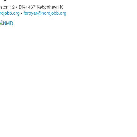
sten 12 • DK-1467 København K
rdjobb.org
•
foroyar@nordjobb.org