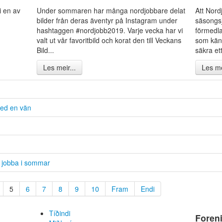
i en av
Under sommaren har många nordjobbare delat
Att Nor
bilder från deras äventyr på Instagram under
säsongsj
hashtaggen #nordjobb2019. Varje vecka har vi
förmedla
valt ut vår favoritbild och korat den till Veckans
som känn
Bild...
säkra ett
Les meir...
Les me
med en vän
e jobba i sommar
5
6
7
8
9
10
Fram
Endi
Tíðindi
Foren