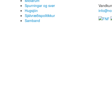
Miðlarúm
Spurningar og svør
Vandkun
Hugsjón
info@no
Sjálvræðispolitikkur
Samband