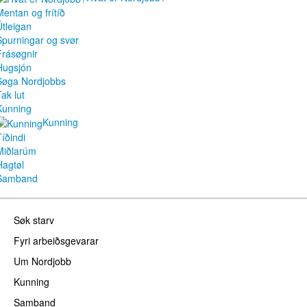
Mentan og frítíð
Útleigan
Spurningar og svør
Frásøgnir
Hugsjón
Søga Nordjobbs
ak lut
Kunning
Kunning
Tíðindi
Miðlarúm
Hagtøl
Samband
Søk starv
Fyri arbeiðsgevarar
Um Nordjobb
Kunning
Samband