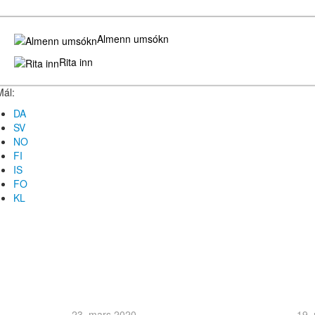
Almenn umsókn
Rita inn
Mál:
DA
SV
NO
FI
IS
FO
KL
23. mars 2020
19.