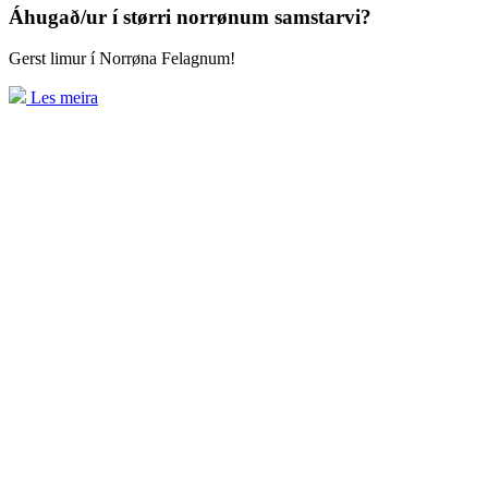
Áhugað/ur í størri norrønum samstarvi?
Gerst limur í Norrøna Felagnum!
Les meira