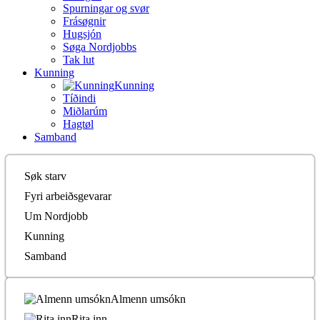
Spurningar og svør
Frásøgnir
Hugsjón
Søga Nordjobbs
Tak lut
Kunning
Kunning
Tíðindi
Miðlarúm
Hagtøl
Samband
Søk starv
Fyri arbeiðsgevarar
Um Nordjobb
Kunning
Samband
Almenn umsókn
Rita inn