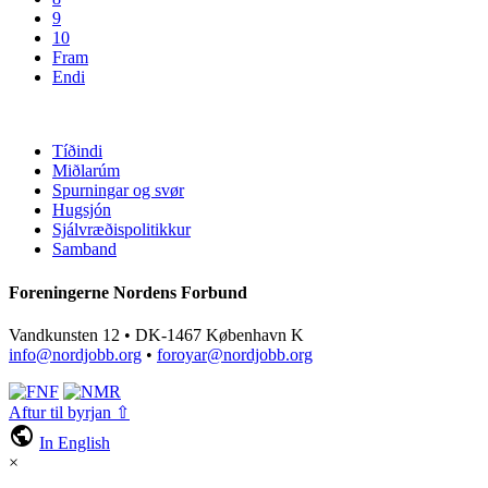
9
10
Fram
Endi
Tíðindi
Miðlarúm
Spurningar og svør
Hugsjón
Sjálvræðispolitikkur
Samband
Foreningerne Nordens Forbund
Vandkunsten 12 • DK-1467 København K
info@nordjobb.org
•
foroyar@nordjobb.org
Aftur til byrjan ⇧
public
In English
×