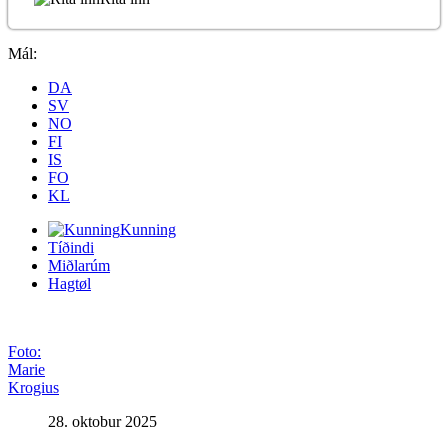
Mál:
DA
SV
NO
FI
IS
FO
KL
Kunning
Tíðindi
Miðlarúm
Hagtøl
Foto:
Marie
Krogius
28. oktobur 2025