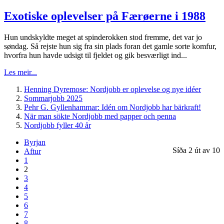
Exotiske oplevelser på Færøerne i 1988
Hun undskyldte meget at spinderokken stod fremme, det var jo
søndag. Så rejste hun sig fra sin plads foran det gamle sorte komfur,
hvorfra hun havde udsigt til fjeldet og gik besværligt ind...
Les meir...
Henning Dyremose: Nordjobb er oplevelse og nye idéer
Sommarjobb 2025
Pehr G. Gyllenhammar: Idén om Nordjobb har bärkraft!
När man sökte Nordjobb med papper och penna
Nordjobb fyller 40 år
Byrjan
Síða 2 út av 10
Aftur
1
2
3
4
5
6
7
8