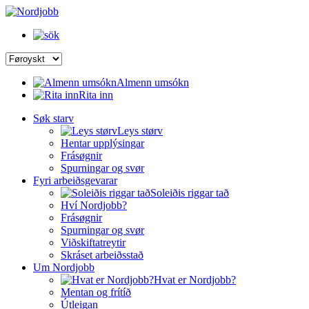
Almenn umsókn
Rita inn
Søk starv
Leys størv
Hentar upplýsingar
Frásøgnir
Spurningar og svør
Fyri arbeiðsgevarar
Soleiðis riggar tað
Hví Nordjobb?
Frásøgnir
Spurningar og svør
Viðskiftatreytir
Skráset arbeiðsstað
Um Nordjobb
Hvat er Nordjobb?
Mentan og frítíð
Útleigan