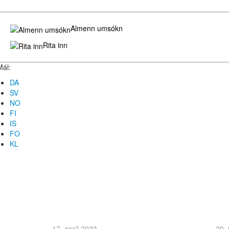
Almenn umsókn
Rita inn
Mál:
DA
SV
NO
FI
IS
FO
KL
17. apríl 2023
20.