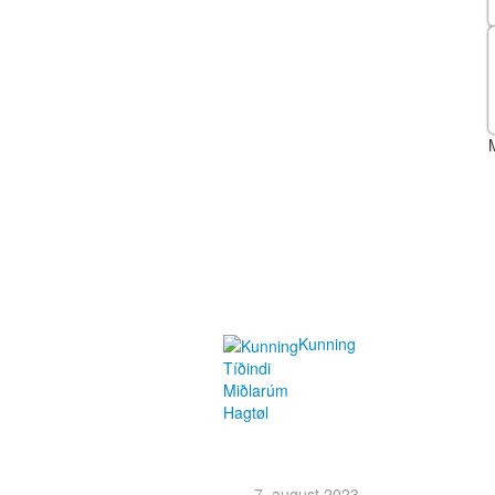
Kunning
Tíðindi
Miðlarúm
Hagtøl
7. august 2023