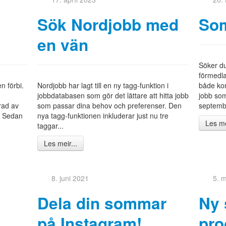
Sök Nordjobb med
So
en vän
Söker du
förmedl
 förbi.
Nordjobb har lagt till en ny tagg-funktion i
både ko
jobbdatabasen som gör det lättare att hitta jobb
jobb som
rad av
som passar dina behov och preferenser. Den
septembe
. Sedan
nya tagg-funktionen inkluderar just nu tre
Les me
taggar...
Les meir...
8. juni 2021
5. 
Dela din sommar
Ny
på Instagram!
pro