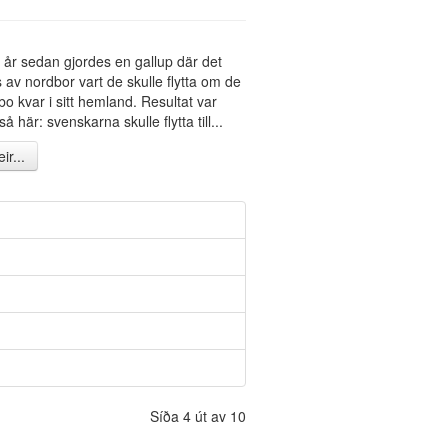
a år sedan gjordes en gallup där det
 av nordbor vart de skulle flytta om de
 bo kvar i sitt hemland. Resultat var
å här: svenskarna skulle flytta till...
ir...
Síða 4 út av 10