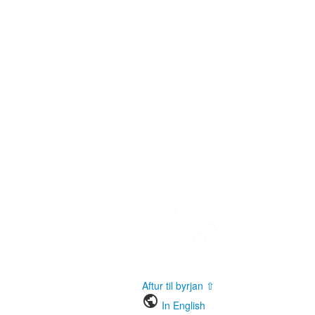
Aftur til byrjan ⇧
public
In English