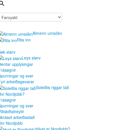
Almenn umsókn
Rita inn
Søk starv
Leys størv
Hentar upplýsingar
Frásøgnir
Spurningar og svør
Fyri arbeiðsgevarar
Soleiðis riggar tað
Hví Nordjobb?
Frásøgnir
Spurningar og svør
iðskiftatreytir
Skráset arbeiðsstað
Um Nordjobb
Hvat er Nordjobb?