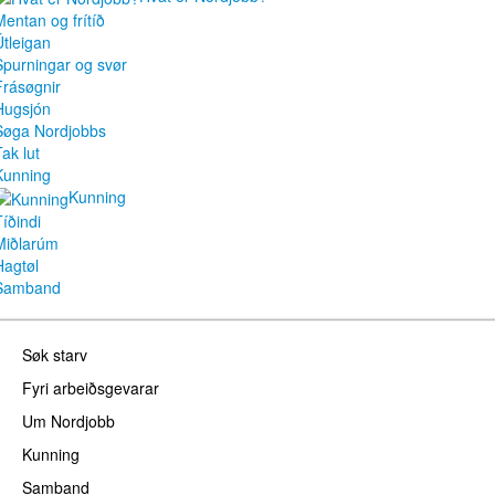
Mentan og frítíð
Útleigan
Spurningar og svør
Frásøgnir
Hugsjón
Søga Nordjobbs
ak lut
Kunning
Kunning
Tíðindi
Miðlarúm
Hagtøl
Samband
Søk starv
Fyri arbeiðsgevarar
Um Nordjobb
Kunning
Samband