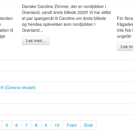
Danske Caroline Zimmer, der er nordjobber i
Grønland, vandt årets billede 2020! Vi har stillet
 Norden
et par spørgsmål til Caroline om årets billede
För fler
e
og hendes oplevelser som nordjobber i
frågades
tion til
Grønland...
inte fick
ige
ungefär s
Les meir...
Les me
19 (Corona-viruset)
5
6
7
8
9
10
Fram
Endi