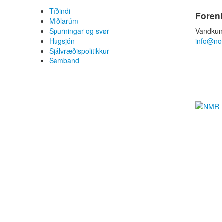
Tíðindi
Foren
Miðlarúm
Spurningar og svør
Vandkun
Hugsjón
info@no
Sjálvræðispolitikkur
Samband