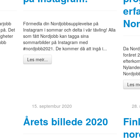
erf
Nor
arjobb
Förmedla din Nordjobbsupplevelse på
 på. Det
Instagram i sommar och delta i vår tävling! Alla
igheter
som fått Nordjobb kan tagga sina
jobb
sommarbilder på Instagram med
#nordjobb2021. De kommer då att ingå i...
Da Nordj
foråret 2
Les meir...
efterkom
Nylander
Nordjobb
Les me
15. septembur 2020
28.
Årets billede 2020
Fin
nor