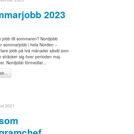
mmarjobb 2023
 jobb till sommaren? Nordjobb
ar sommarjobb i hela Norden −
rtare jobb på två månader såväl som
 sträcker sig över perioden maj-
r. Nordjobb förmedlar...
ir...
mai 2021
 som
gramchef,